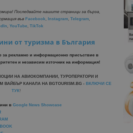
ормира! Последвайте нашите страници за бърза,
формация
във
Facebook
,
Instagram
,
Telegram
,
edIn
,
YouTube
,
TikTok
ини от туризма в България
е за рекламно и информационно присъствие в
ритетен и независим източник на информация!
МОЦИИ НА АВИОКОМПАНИИ, ТУРОПЕРАТОРИ И
М ВАЙБЪР КАНАЛА НА BGTOURISM.BG -
ВКЛЮЧИ СЕ
ТУК
!
вини
в
Google News Showcase
R
RAM
EBOOK