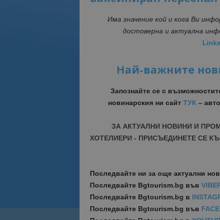
Има значение кой и кога Ви инф
достоверна и актуална ин
Link
Най-важните нов
Запознайте се с възможностит
новинарския ни сайт
ТУК
– авто
ЗА АКТУАЛНИ НОВИНИ И ПРО
ХОТЕЛИЕРИ - ПРИСЪЕДИНЕТЕ СЕ КЪ
Последвайте ни за още актуални но
Последвайте
Bgtourism.bg във
VIBE
Последвайте
Bgtourism.bg в
INSTAG
Последвайте
Bgtourism.bg във
FAC