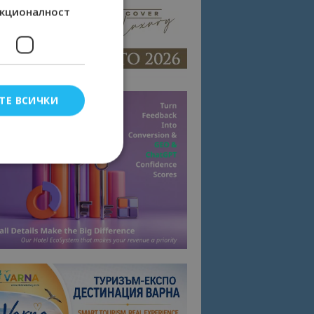
кционалност
ТЕ ВСИЧКИ
елско влизане и
тки.
омните съгласието
квитки на сайта.