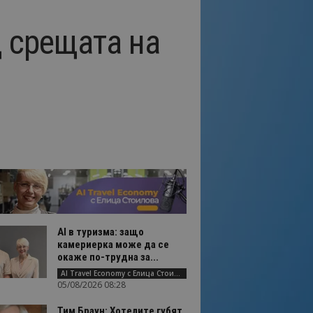
д срещата на
AI в туризма: защо
камериерка може да се
окаже по-трудна за...
AI Travel Economy с Елица Стоилова
05/08/2026 08:28
Тим Браун: Хотелите губят