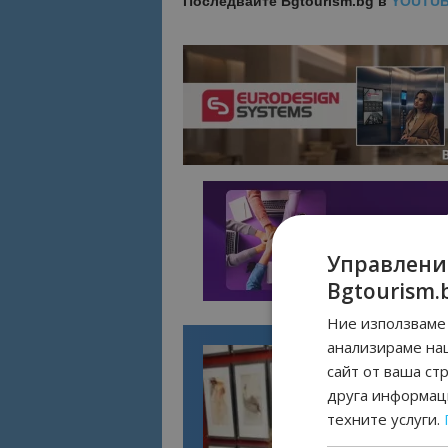
Последвайте
Bgtourism.bg в
YOUTU
Управлени
Bgtourism.
Ние използваме 
анализираме на
сайт от ваша ст
друга информаци
техните услуги.