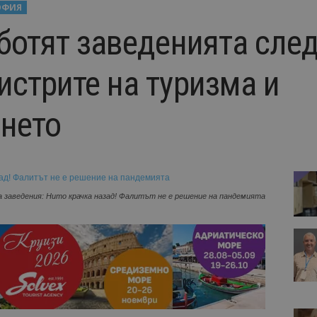
ОФИЯ
аботят заведенията сле
истрите на туризма и
нето
 заведения: Нито крачка назад! Фалитът не е решение на пандемията