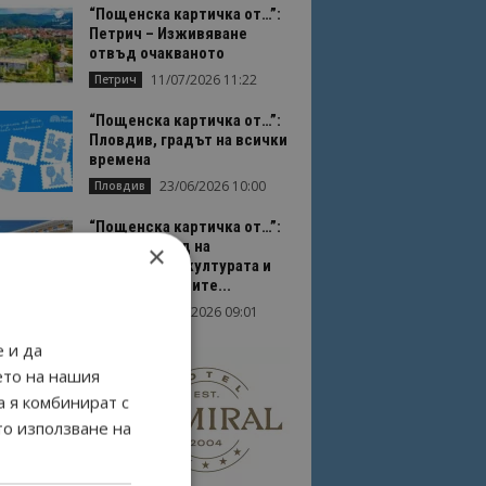
“Пощенска картичка от…”:
Петрич – Изживяване
отвъд очакваното
11/07/2026 11:22
Петрич
“Пощенска картичка от…”:
Пловдив, градът на всички
времена
23/06/2026 10:00
Пловдив
“Пощенска картичка от…”:
Перник – град на
×
традициите, културата и
вдъхновяващите...
17/06/2026 09:01
Перник
 и да
ето на нашия
а я комбинират с
то използване на