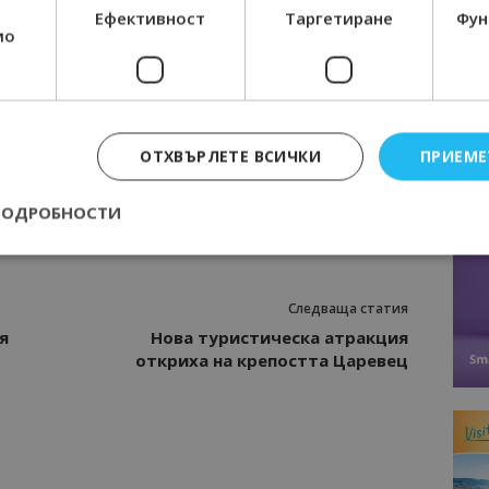
Ефективност
Таргетиране
Фун
мо
Интервю
нциал
Анселмо Капороси: България може да
съчетае автентичния туризъм с
технологиите на бъдещето
ОТХВЪРЛЕТЕ ВСИЧКИ
ПРИЕМЕ
ПОДРОБНОСТИ
Строго необходимо
Ефективност
Таргетиране
Функционалност
Следваща статия
я
Нова туристическа атракция
е бисквитки позволяват основната функционалност на уебсайта, като потребит
нта. Уебсайтът не може да се използва правилно без строго необходими бискви
откриха на крепостта Царевец
Доставчик
/
Валиден
Описание
Домейн
до
epted
lisandraramos.com
7 дни
Тази бисквитка се използва, за да зап
bgtourism.bg
на потребителя за използването на бис