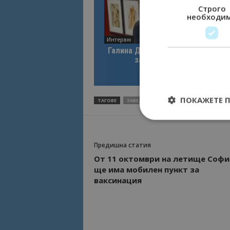
Строго
необходи
Интервю
Галина Декова: Перник има поте
за културна дестинация
ПОКАЖЕТЕ 
ТАГОВЕ
ЗАВЕДЕНИЯ
СЕРТИФИКАТИ
Предишна статия
От 11 октомври на летище Софи
Строго необходимит
управление на акау
ще има мобилен пункт за
ваксинация
Име
cookie_notice_acc