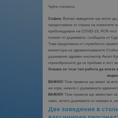
Чуйте статията:
София.
Всички заведения ще могат да 
предоставяне от страна на клиентите н
преболедуване на COVID-19, PCR-тест и
поемат от държавата, съобщиха от Сдр
Това предложиха от служебното правит
министъра на здравеопазването Стойчо
държавния здравен инспектор Ангел Ку
гореизброените да се прибави и тест за
Очаква се този тип работа да влезе
медии
ВАЖНО!
Тези правила ще важат за всич
на хора, начело с държавната админис
ВАЖНО!
Тези правила ще заместват за
само, когато държавата се намира в „че
Две заведения в стол
ваксиниран персонал