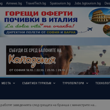
bg
Airnews.bg
TravelTech.bg
Spatourism.bg
Jobs.bgtourism.bg
Des
МЕСТА
СЪБИТИЕН ТУРИЗЪМ
ТУРОПЕРАТОРИ
ТЕХНОЛО
 работят заведенията след срещата на бранша с министрите на...