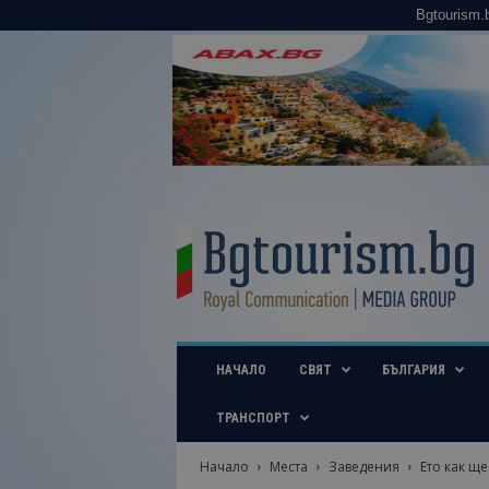
Bgtourism.
B
g
t
o
u
r
i
НАЧАЛО
СВЯТ
БЪЛГАРИЯ
s
m
.
ТРАНСПОРТ
b
g
Начало
Места
Заведения
Ето как ще
–