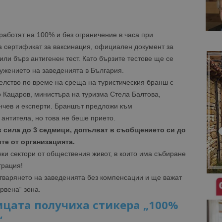
работят на 100% и без ограничение в часа при
а сертификат за ваксинация, официален документ за
ли бърз антигенен тест. Като бързите тестове ще се
ужението на заведенията в България.
елство по време на среща на туристическия бранш с
 Кацаров, министъра на туризма Стела Балтова,
нчев и експерти. Браншът предложи към
 антитела, но това не беше прието.
 в сила до 3 седмици, допълват в съобщението си до
те от организацията.
ки сектори от обществения живот, в които има събиране
трация!
тварянето на заведенията без компенсации и ще важат
рвена“ зона.
ицата получиха стикера „100%
“