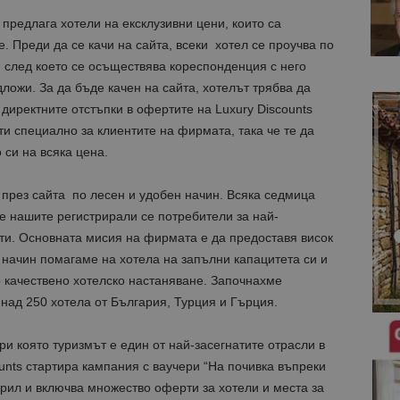
о предлага хотели на ексклузивни цени, които са
. Преди да се качи на сайта, всеки хотел се проучва по
и, след което се осъществява кореспонденция с него
ложи. За да бъде качен на сайта, хотелът трябва да
иректните отстъпки в офертите на Luxury Discounts
 специално за клиентите на фирмата, така че те да
 си на всяка цена.
 през сайтa по лесен и удобен начин. Всяка седмица
 нашите регистрирали се потребители за най-
и. Основната мисия на фирмата е да предоставя висок
и начин помагаме на хотела на запълни капацитета си и
о качествено хотелско настаняване. Започнахме
 над 250 хотела от България, Турция и Гърция.
ри която туризмът е един от най-засегнатите отрасли в
unts стартира кампания с ваучери “На почивка въпреки
рил и включва множество оферти за хотели и места за