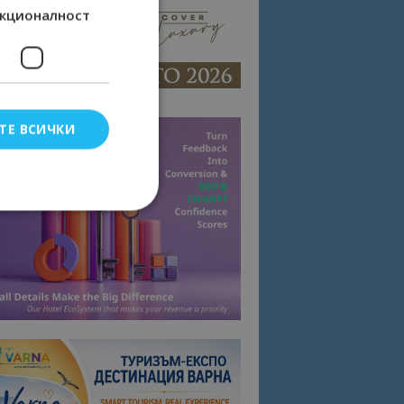
кционалност
ТЕ ВСИЧКИ
елско влизане и
тки.
омните съгласието
квитки на сайта.