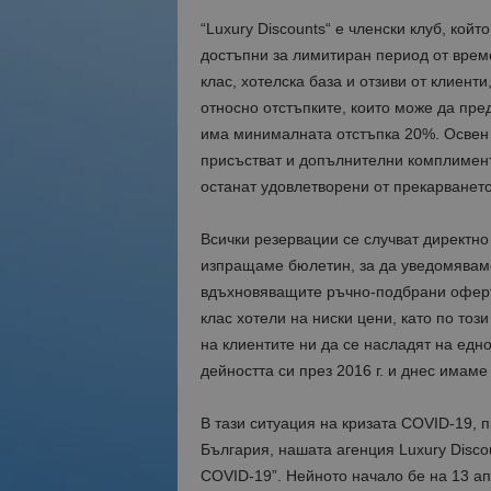
“Luxury Discounts“ е членски клуб, койт
достъпни за лимитиран период от време
клас, хотелска база и отзиви от клиент
относно отстъпките, които може да пред
има минималната отстъпка 20%. Освен д
присъстват и допълнителни комплименти
останат удовлетворени от прекарването
Всички резервации се случват директно
изпращаме бюлетин, за да уведомяваме
вдъхновяващите ръчно-подбрани оферт
клас хотели на ниски цени, като по тоз
на клиентите ни да се насладят на едн
дейността си през 2016 г. и днес имаме
В тази ситуация на кризата COVID-19, п
България, нашата агенция Luxury Disco
COVID-19”. Нейното начало бе на 13 ап