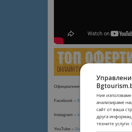
Управлени
Bgtourism.
Oфициалния туристически портал –
htt
Ние използваме 
Facebook –
Bulgaria Travel
анализираме на
сайт от ваша ст
Instagram –
bulgariatravelorg
друга информаци
техните услуги.
YouTube –
Bulgaria Travel