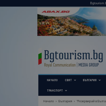
Bgtourism.
B
g
t
o
u
r
i
НАЧАЛО
СВЯТ
БЪЛГАРИЯ
s
m
.
ТРАНСПОРТ
b
g
Начало
България
“Резервирай в Българ
–