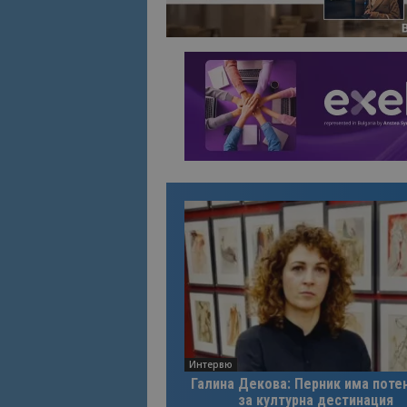
Име
Име
sc_is_visitor_uniq
is_visitor_unique
is_unique
_ga_B09EBBY8PY
_ga_WXPDN4HSCV
_ga_FK650GXHRZ
_ga
Интервю
Галина Декова: Перник има поте
за културна дестинация