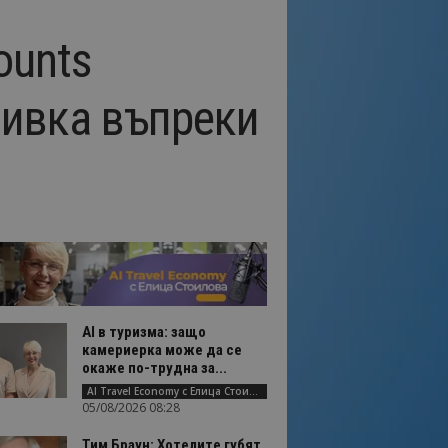
ounts
чивка въпреки
AI в туризма: защо
камериерка може да се
окаже по-трудна за...
AI Travel Economy с Елица Стоилова
05/08/2026 08:28
Тим Браун: Хотелите губят