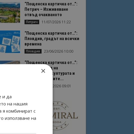
“Пощенска картичка от…”:
Петрич – Изживяване
отвъд очакваното
11/07/2026 11:22
Петрич
“Пощенска картичка от…”:
Пловдив, градът на всички
времена
23/06/2026 10:00
Пловдив
“Пощенска картичка от…”:
Перник – град на
×
традициите, културата и
вдъхновяващите...
17/06/2026 09:01
Перник
 и да
ето на нашия
а я комбинират с
то използване на