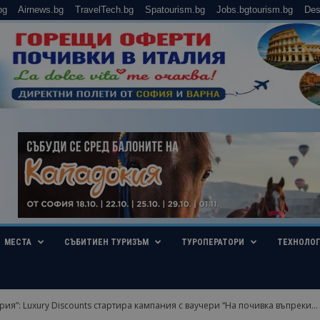
bg
Airnews.bg
TravelTech.bg
Spatourism.bg
Jobs.bgtourism.bg
Des
МЕСТА
СЪБИТИЕН ТУРИЗЪМ
ТУРОПЕРАТОРИ
ТЕХНОЛО
ия”: Luxury Discounts стартира кампания с ваучери “На почивка въпреки...