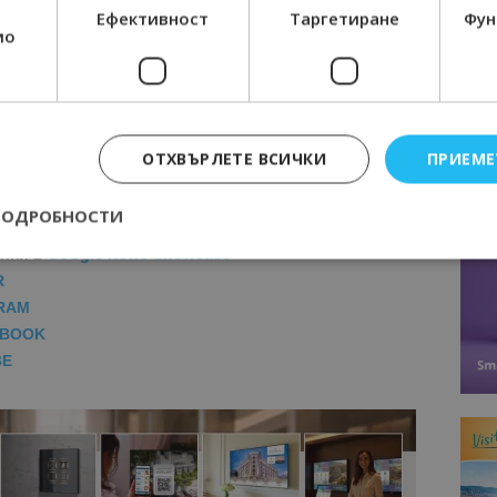
Ефективност
Таргетиране
Фун
мо
.bg
МОЦИИ НА АВИОКОМПАНИИ, ТУРОПЕРАТОРИ И
ОТХВЪРЛЕТЕ ВСИЧКИ
ПРИЕМЕ
М ВАЙБЪР КАНАЛА НА BGTOURISM.BG -
ВКЛЮЧИ СЕ
ТУК
!
ПОДРОБНОСТИ
вини
в
Google News Showcase
R
Строго необходимо
Ефективност
Таргетиране
Функционалност
RAM
EBOOK
е бисквитки позволяват основната функционалност на уебсайта, като потребит
BE
нта. Уебсайтът не може да се използва правилно без строго необходими бискви
Доставчик
/
Валиден
Описание
Домейн
до
epted
lisandraramos.com
7 дни
Тази бисквитка се използва, за да зап
bgtourism.bg
на потребителя за използването на бис