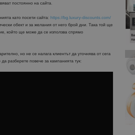
вяват постоянно на сайта.
ията като посети сайта:
https://bg.luxury-discounts.com/
чески обект и за желания от него брой дни. Така той ще
ие, който ще може да се използва спрямо
рително, но не се налага клиентът да уточнява от сега
 да разберете повече за кампанията тук: