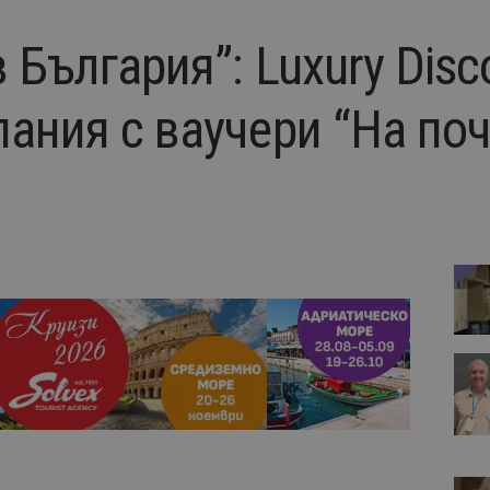
 България”: Luxury Disc
пания с ваучери “На по