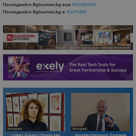
Последвайте
Bgtourism.bg във
FACEBOOK
Последвайте
Bgtourism.bg в
YOUTUBE
Интервю
Интервю
Галина Декова: Перник има
Анселмо Капороси: България