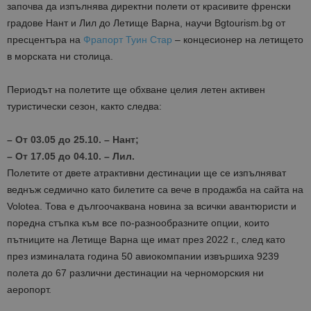
започва да изпълнява директни полети
от красивите френски
градове Нант и Лил
до
Летище Варна
, научи Bgtourism.bg
от
пресцентъра на
Фрапорт Туин Стар
– концесионер на летището
в морската ни столица.
Периодът на полетите ще обхване целия летен активен
туристически сезон
, както следва:
–
От 0
3
.0
5 до 25.10.
–
Нант
;
–
От
17
.0
5 до 04.10.
–
Лил.
Полетите
от
двете атрактивни дестинации ще се изпълняват
веднъж седмично като билетите са вече в продажба на сайта на
Volotea.
Това е дългоочаквана новина за всички авантюристи и
поредна стъпка към все по-разнообразните опции, които
пътниците на Летище Варна ще имат през 2022 г., след като
през изминалата година 50 авиокомпании извършиха 9239
полета до 67 различни дестинации
на черноморския ни
аеропорт
.