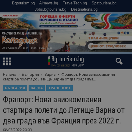
Bgtourism.bg
Airnews.bg
TravelTech.bg
Spatourism.bg
Jobs.bgtourism.bg
Destinations.bg
Начало
България
Варна
Фрапорт: Нова авиокомпания
стартира полети до Летище Варна от два града във...
БЪЛГАРИЯ
ВАРНА
ТРАНСПОРТ
Фрапорт: Нова авиокомпания
стартира полети до Летище Варна от
два града във Франция през 2022 г.
08/03/2022 20:09