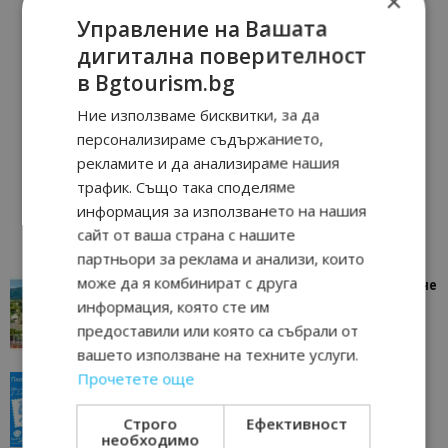
×
Управление на Вашата
дигитална поверителност
в Bgtourism.bg
Ние използваме бисквитки, за да
персонализираме съдържанието,
рекламите и да анализираме нашия
трафик. Също така споделяме
информация за използването на нашия
сайт от ваша страна с нашите
партньори за реклама и анализи, които
може да я комбинират с друга
“Пощенска картичка от…”: Петрич – Изживяване
отвъд очакваното
информация, която сте им
предоставили или която са събрали от
11/07/2026 11:22
Петрич
вашето използване на техните услуги.
Прочетете още
“Пощенска картичка от…”: Пловдив, градът на
всички времена
Строго
Ефективност
23/06/2026 10:00
Пловдив
необходимо