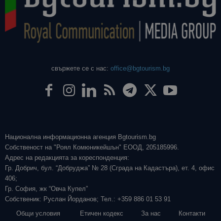
свържете се с нас:
office@bgtourism.bg
Национална информационна агенция Bgtourism.bg
Собственост на "Роял Комюникейшън" ЕООД, 205185996.
Адрес на редакцията за кореспонденция:
Гр. Добрич, бул. “Добруджа” № 28 (Сграда на Кадастъра), ет. 4, офис
406;
Гр. София, жк “Овча Купел”
Собственик: Руслан Йорданов; Тел.: +359 886 01 53 91
Общи условия
Етичен кодекс
За нас
Контакти