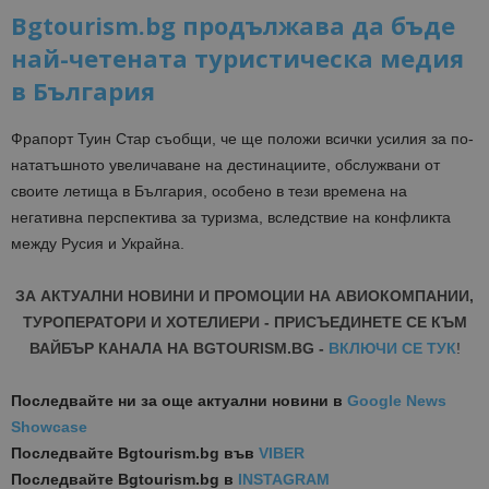
Bgtourism.bg продължава да бъде
най-четената туристическа медия
в България
Фрапорт
Туин Стар съобщи, че
ще положи всички усилия за по-
нататъшно
то
увеличаване на дестинациите, обслужвани от
своите
летища в България, особено в тези времена на
негативна перспектива за туриз
ма, вследствие на конфликта
между
Русия и Украйна.
ЗА АКТУАЛНИ НОВИНИ И ПРОМОЦИИ НА АВИОКОМПАНИИ,
ТУРОПЕРАТОРИ И ХОТЕЛИЕРИ - ПРИСЪЕДИНЕТЕ СЕ КЪМ
ВАЙБЪР КАНАЛА НА BGTOURISM.BG -
ВКЛЮЧИ СЕ ТУК
!
Последвайте ни за още актуални новини
в
Google News
Showcase
Последвайте
Bgtourism.bg във
VIBER
Последвайте
Bgtourism.bg в
INSTAGRAM