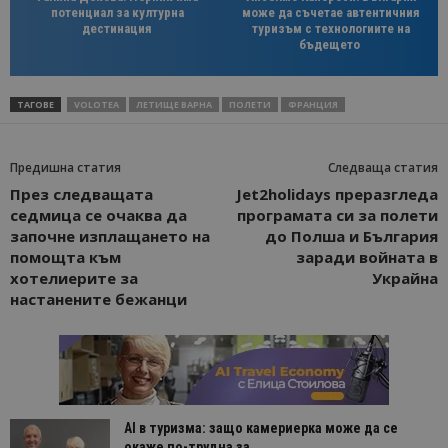
потенциал за културна
може да съчетае автентичния
дестинация
туризъм с технологиите на
бъдещето
ТАГОВЕ
VOLOTEA
ЛЕТИЩЕ ВАРНА
ПОЛЕТИ
ФРАНЦИЯ
Предишна статия
Следваща статия
През следващата
Jet2holidays преразгледа
седмица се очаква да
програмата си за полети
започне изплащането на
до Полша и България
помощта към
заради войната в
хотелиерите за
Украйна
настанените бежанци
AI в туризма: защо камериерка може да се
окаже по-трудна за...