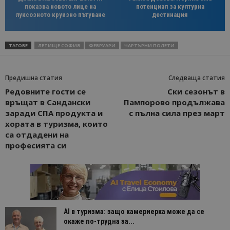
показва новото лице на
потенциал за културна
луксозното круизно пътуване
дестинация
ТАГОВЕ
ЛЕТИЩЕ СОФИЯ
ФЕВРУАРИ
ЧАРТЪРНИ ПОЛЕТИ
Предишна статия
Следваща статия
Редовните гости се
Ски сезонът в
връщат в Сандански
Пампорово продължава
заради СПА продукта и
с пълна сила през март
хората в туризма, които
са отдадени на
професията си
AI в туризма: защо камериерка може да се
окаже по-трудна за...