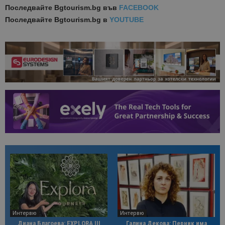
Последвайте
Bgtourism.bg във
FACEBOOK
Последвайте
Bgtourism.bg в
YOUTUBE
Интервю
Интервю
Диана Благоева: EXPLORA III
Галина Декова: Перник има