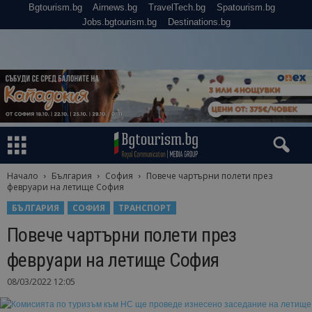
Bgtourism.bg
Airnews.bg
TravelTech.bg
Spatourism.bg
Jobs.bgtourism.bg
Destinations.bg
Начало
България
София
Повече чартърни полети през
февруари на летище София
БЪЛГАРИЯ
СОФИЯ
ТРАНСПОРТ
Повече чартърни полети през
февруари на летище София
08/03/2022 12:05