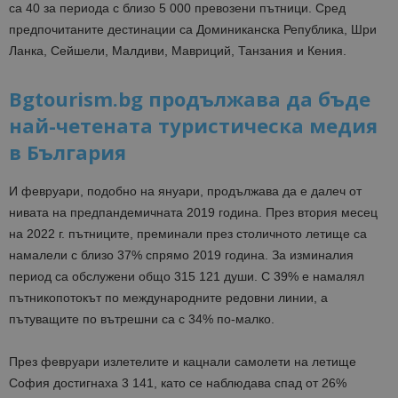
са 40 за периода с близо 5 000 превозени пътници. Сред
предпочитаните дестинации са Доминиканска Република, Шри
Ланка, Сейшели, Малдиви, Мавриций, Танзания и Кения.
Bgtourism.bg продължава да бъде
най-четената туристическа медия
в България
И февруари, подобно на януари, продължава да е далеч от
нивата на предпандемичната 2019 година. През втория месец
на 2022 г. пътниците, преминали през столичното летище са
намалели с близо 37% спрямо 2019 година. За изминалия
период са обслужени общо 315 121 души. С 3
9
% е намалял
пътникопотокът по международните редовни линии, а
пътуващите по вътрешни са с 34% по-малко.
През февруари излетелите и кацнали самолети на летище
София достигнаха 3 141, като се наблюдава спад от 26%