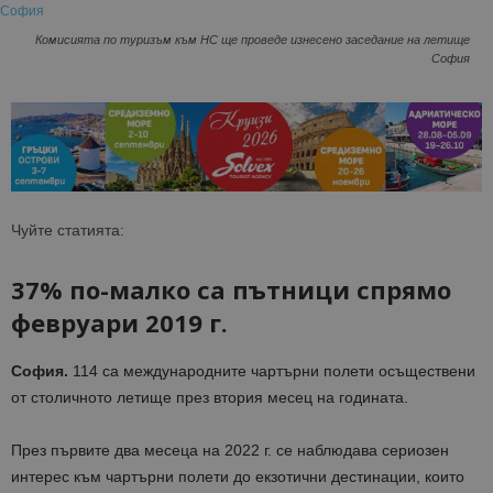
Комисията по туризъм към НС ще проведе изнесено заседание на летище
София
Чуйте статията:
3
7%
по-малко са пътници спрямо
февруари 2019 г.
София.
114 са международните чартърни полети осъществени
от столичното летище през втория месец на годината.
През първите два месеца на
2022
г
.
се наблюдава сериозен
интерес към чартърни полети до екзотични дестинации, които