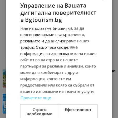
Управление на Вашата
дигитална поверителност
в Bgtourism.bg
Ние използваме бисквитки, за да
персонализираме съдържанието,
рекламите и да анализираме нашия
трафик. Също така споделяме
информация за използването на нашия
сайт от ваша страна с нашите
партньори за реклама и анализи, които
“Пощенска картичка от…”: Петрич – Изживяване
може да я комбинират с друга
отвъд очакваното
информация, която сте им
11/07/2026 11:22
Петрич
предоставили или която са събрали от
вашето използване на техните услуги.
“Пощенска картичка от…”: Пловдив, градът на
Прочетете още
всички времена
23/06/2026 10:00
Пловдив
Строго
Ефективност
необходимо