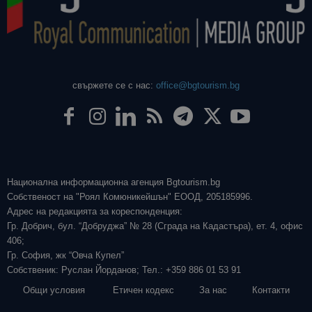
свържете се с нас:
office@bgtourism.bg
Национална информационна агенция Bgtourism.bg
Собственост на "Роял Комюникейшън" ЕООД, 205185996.
Адрес на редакцията за кореспонденция:
Гр. Добрич, бул. “Добруджа” № 28 (Сграда на Кадастъра), ет. 4, офис
406;
Гр. София, жк “Овча Купел”
Собственик: Руслан Йорданов; Тел.: +359 886 01 53 91
Общи условия
Етичен кодекс
За нас
Контакти