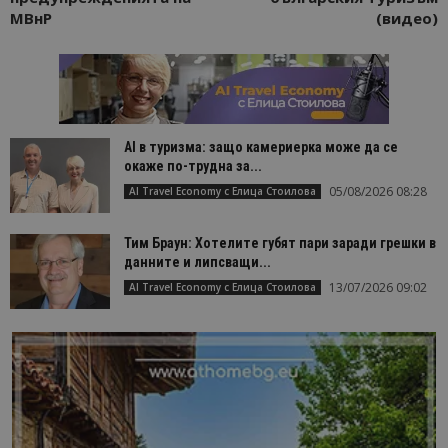
МВнР
(видео)
AI в туризма: защо камериерка може да се
окаже по-трудна за...
05/08/2026 08:28
AI Travel Economy с Елица Стоилова
Тим Браун: Хотелите губят пари заради грешки в
данните и липсващи...
13/07/2026 09:02
AI Travel Economy с Елица Стоилова