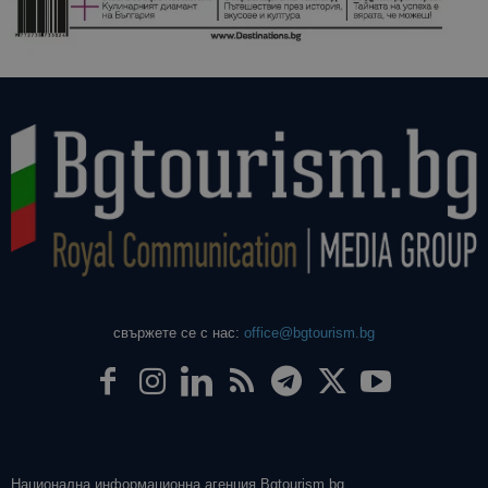
свържете се с нас:
office@bgtourism.bg
Национална информационна агенция Bgtourism.bg