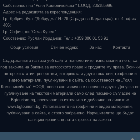
Собственост на "Роял Комюникейшън" ЕООД, 205185996.
Адрес на редакцията за кореспонденция:
Гр. Добрич, бул. “Добруджа” № 28 (Сграда на Кадастъра), ет. 4, офис
406;
Гр. София, жк “Овча Купел”
Собственик: Руслан Йорданов; Тел.: +359 886 01 53 91
Общи условия
Етичен кодекс
За нас
Контакти
Съдържанието на този уеб сайт и технологиите, използвани в него, са
под закрила на Закона за авторското право и сродните му права. Всички
авторски статии, репортажи, интервюта и други текстови, графични и
видео материали, публикувани в сайта, са собственост на „Роял
Комюникейшън“ ЕООД, освен ако изрично е посочено друго. Допуска се
публикуване на текстови материали само след писмено съгласие на
Bgtourism.bg, посочване на източника и добавяне на линк към
www.bgtourism.bg. Използването на графични и видео материали,
публикувани в сайта, е строго забранено. Нарушителите ще бъдат
санкционирани с цялата строгост на закона.