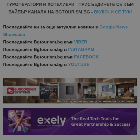
ТУРОПЕРАТОРИ И ХОТЕЛИЕРИ - ПРИСЪЕДИНЕТЕ СЕ КЪМ
ВАЙБЪР КАНАЛА НА BGTOURISM.BG -
ВКЛЮЧИ СЕ ТУК
!
Последвайте ни за още актуални новини
в
Google News
Showcase
Последвайте
Bgtourism.bg във
VIBER
Последвайте
Bgtourism.bg в
INSTAGRAM
Последвайте
Bgtourism.bg във
FACEBOOK
Последвайте
Bgtourism.bg в
YOUTUBE