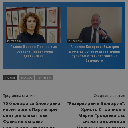
Интервю
Интервю
Галина Декова: Перник има
Анселмо Капороси: България
потенциал за културна
може да съчетае автентичния
дестинация
туризъм с технологиите на
бъдещето
ТАГОВЕ
БАНСКО
ТУРИЗЪМ
Предишна статия
Следваща статия
70 българи са блокирани
“Резервирай в България”:
на летище в Париж при
Христо Стоичков и
опит да влязат във
Мария Гроздева със
Франция въпреки
силна подкрепа за
предупрежденията на
българския туризъм