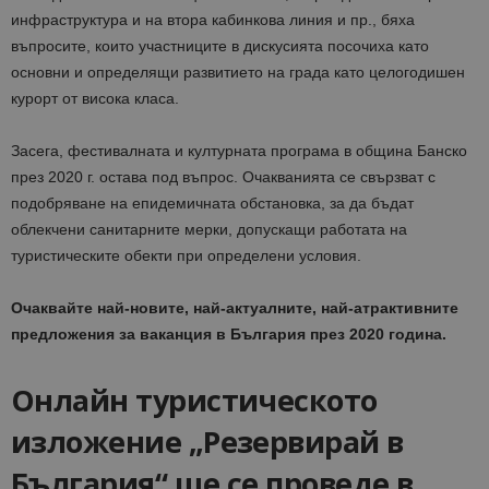
инфраструктура и на втора кабинкова линия и пр., бяха
въпросите, които участниците в дискусията посочиха като
основни и определящи развитието на града като целогодишен
курорт от висока класа.
Засега, фестивалната и културната програма в община Банско
през 2020 г. остава под въпрос. Очакванията се свързват с
подобряване на епидемичната обстановка, за да бъдат
облекчени санитарните мерки, допускащи работата на
туристическите обекти при определени условия.
Очаквайте най-новите, най-актуалните, най-атрактивните
предложения за ваканция в България през 2020 година.
Онлайн туристическото
изложение „Резервирай в
България“ ще се проведе в