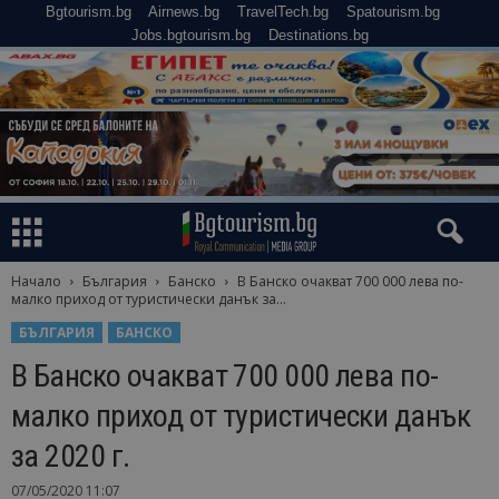
Bgtourism.bg
Airnews.bg
TravelTech.bg
Spatourism.bg
Jobs.bgtourism.bg
Destinations.bg
Начало
България
Банско
В Банско очакват 700 000 лева по-
малко приход от туристически данък за...
БЪЛГАРИЯ
БАНСКО
В Банско очакват 700 000 лева по-
малко приход от туристически данък
за 2020 г.
07/05/2020 11:07