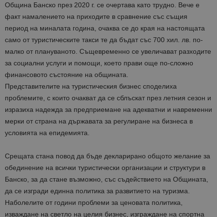
Община Банско през 2020 г. се очертава като трудно. Вече е
факт намалението на приходите в сравнение със същия
период на
миналата година, очаква се до края на настоящата
само от туристическите такси те да бъдат със 700 хил. лв. по-
малко от плануваното. Същевременно се увеличават разходите
за социални услуги и помощи, което прави още по-сложно
финансовото състояние на общината.
Представителите на туристическия бизнес споделиха
проблемите, с които очакват да се сблъскат през летния сезон и
изразиха надежда за предприемане на адекватни и навременни
мерки от страна на държавата за регулиране на бизнеса в
условията на епидемията.
Срещата стана повод да бъде декларирано общото желание за
обединение на всички туристически организации и структури в
Банско, за да стане възможно, със съдействието на Общината,
да се изгради единна политика за развитието на туризма.
Наболелите от години проблеми за ценовата политика,
изваждане на светло на целия бизнес, изграждане на спортна