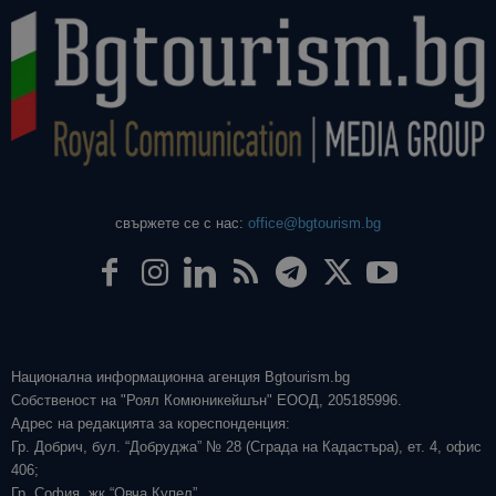
свържете се с нас:
office@bgtourism.bg
Национална информационна агенция Bgtourism.bg
Собственост на "Роял Комюникейшън" ЕООД, 205185996.
Адрес на редакцията за кореспонденция:
Гр. Добрич, бул. “Добруджа” № 28 (Сграда на Кадастъра), ет. 4, офис
406;
Гр. София, жк “Овча Купел”