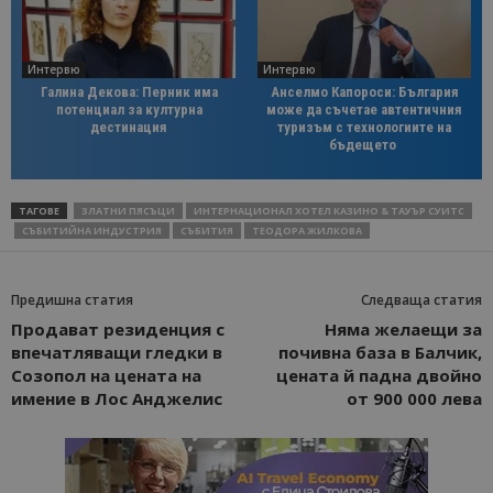
Интервю
Интервю
Галина Декова: Перник има
Анселмо Капороси: България
потенциал за културна
може да съчетае автентичния
дестинация
туризъм с технологиите на
бъдещето
ТАГОВЕ
ЗЛАТНИ ПЯСЪЦИ
ИНТЕРНАЦИОНАЛ ХОТЕЛ КАЗИНО & ТАУЪР СУИТС
СЪБИТИЙНА ИНДУСТРИЯ
СЪБИТИЯ
ТЕОДОРА ЖИЛКОВА
Предишна статия
Следваща статия
Продават резиденция с
Няма желаещи за
впечатляващи гледки в
почивна база в Балчик,
Созопол на цената на
цената й падна двойно
имение в Лос Анджелис
от 900 000 лева