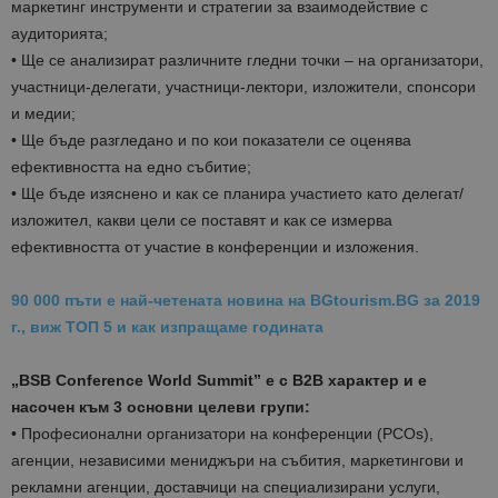
маркетинг инструменти и стратегии за взаимодействие с
аудиторията;
• Ще се анализират различните гледни точки – на организатори,
участници-делегати, участници-лектори, изложители, спонсори
и медии;
• Ще бъде разгледано и по кои показатели се оценява
ефективността на едно събитие;
• Ще бъде изяснено и как се планира участието като делегат/
изложител, какви цели се поставят и как се измерва
ефективността от участие в конференции и изложения.
90 000 пъти е най-четената новина на BGtourism.BG за 2019
г., виж ТОП 5 и как изпращаме годината
„BSB Conference World Summit” е с B2B характер и е
насочен към 3 основни целеви групи:
• Професионални организатори на конференции (PCOs),
агенции, независими мениджъри на събития, маркетингови и
рекламни агенции, доставчици на специализирани услуги,