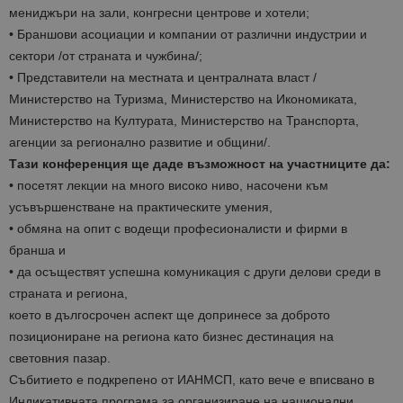
мениджъри на зали, конгресни центрове и хотели;
• Браншови асоциации и компании от различни индустрии и
сектори /от страната и чужбина/;
• Представители на местната и централната власт /
Министерство на Туризма, Министерство на Икономиката,
Министерство на Културата, Министерство на Транспорта,
агенции за регионално развитие и общини/.
Тази конференция ще даде възможност на участниците да:
• посетят лекции на много високо ниво, насочени към
усъвършенстване на практическите умения,
• обмяна на опит с водещи професионалисти и фирми в
бранша и
• да осъществят успешна комуникация с други делови среди в
страната и региона,
което в дългосрочен аспект ще допринесе за доброто
позициониране на региона като бизнес дестинация на
световния пазар.
Събитието е подкрепено от ИАНМСП, като вече е вписвано в
Индикативната програма за организиране на национални