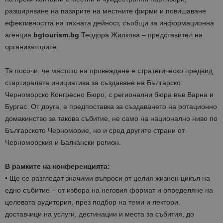
разширяване на пазарите на местните фирми и повишаване
ефективността на тяхната дейност, съобщи за информационна
агенция
bgtourism.bg
Теодора Жилкова – представител на
организаторите.
Тя посочи, че мястото на провеждане е стратегическо предвид
стартиралата инициатива за създаване на Българско
Черноморско Конгресно Бюро, с регионални бюра във Варна и
Бургас. От друга, е предпоставка за създаването на ротационно
домакинство за такова събитие, не само на национално ниво по
Българското Черноморие, но и сред другите страни от
Черноморския и Балкански регион.
В рамките на конференцията:
• Ще се разгледат значими въпроси от целия жизнен цикъл на
едно събитие – от избора на неговия формат и определяне на
целевата аудитория, през подбор на теми и лектори,
доставчици на услуги, дестинации и места за събития, до