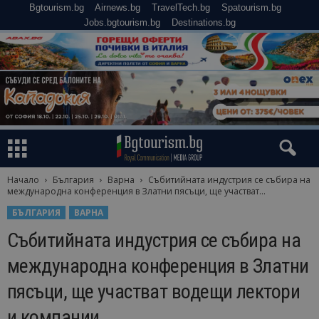
Bgtourism.bg
Airnews.bg
TravelTech.bg
Spatourism.bg
Jobs.bgtourism.bg
Destinations.bg
Начало
България
Варна
Събитийната индустрия се събира на
международна конференция в Златни пясъци, ще участват...
БЪЛГАРИЯ
ВАРНА
Събитийната индустрия се събира на
международна конференция в Златни
пясъци, ще участват водещи лектори
и компании