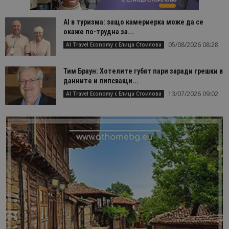
AI в туризма: защо камериерка може да се
окаже по-трудна за...
05/08/2026 08:28
AI Travel Economy с Елица Стоилова
Тим Браун: Хотелите губят пари заради грешки в
данните и липсващи...
13/07/2026 09:02
AI Travel Economy с Елица Стоилова