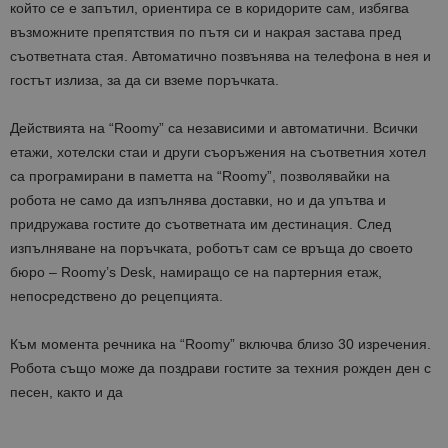
който се е запътил, ориентира се в коридорите сам, избягва
възможните препятствия по пътя си и накрая застава пред
съответната стая. Автоматично позвънява на телефона в нея и
гостът излиза, за да си вземе поръчката.
Действията на “Roomy” са независими и автоматични. Всички
етажи, хотелски стаи и други съоръжения на съответния хотел
са програмирани в паметта на “Roomy”, позволявайки на
робота не само да изпълнява доставки, но и да упътва и
придружава гостите до съответната им дестинация. След
изпълняване на поръчката, роботът сам се връща до своето
бюро – Roomy’s Desk, намиращо се на партерния етаж,
непосредствено до рецепцията.
Към момента речника на “Roomy” включва близо 30 изречения.
Робота също може да поздрави гостите за техния рожден ден с
песен, както и да