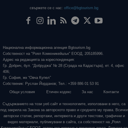
свържете се с нас:
office@bgtourism.bg
Национална информационна агенция Bgtourism.bg
Собственост на "Роял Комюникейшън" ЕООД, 205185996.
Адрес на редакцията за кореспонденция:
Гр. Добрич, бул. “Добруджа” № 28 (Сграда на Кадастъра), ет. 4, офис
406;
Гр. София, жк “Овча Купел”
Собственик: Руслан Йорданов; Тел.: +359 886 01 53 91
Общи условия
Етичен кодекс
За нас
Контакти
Съдържанието на този уеб сайт и технологиите, използвани в него, са
под закрила на Закона за авторското право и сродните му права. Всички
авторски статии, репортажи, интервюта и други текстови, графични и
видео материали, публикувани в сайта, са собственост на „Роял
Комюникейшън“ ЕООД, освен ако изрично е посочено друго. Допуска се