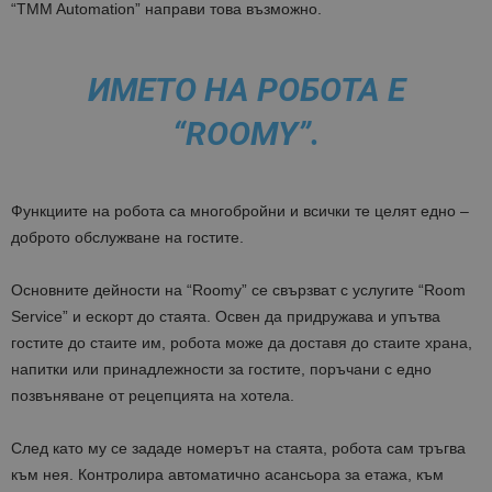
“TMM Automation” направи това възможно.
ИМЕТО НА РОБОТА Е
“ROOMY”.
Функциите на робота са многобройни и всички те целят едно –
доброто обслужване на гостите.
Основните дейности на “Roomy” се свързват с услугите “Room
Service” и ескорт до стаята. Освен да придружава и упътва
гостите до стаите им, робота може да доставя до стаите храна,
напитки или принадлежности за гостите, поръчани с едно
позвъняване от рецепцията на хотела.
След като му се зададе номерът на стаята, робота сам тръгва
към нея. Контролира автоматично асансьора за етажa, към