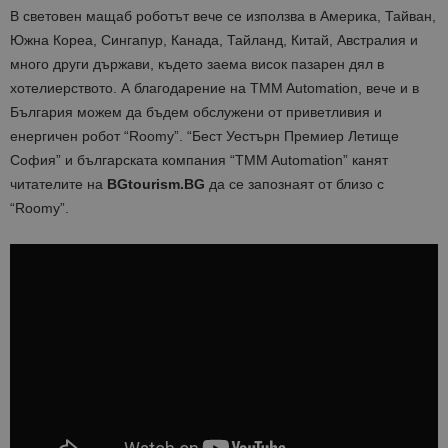
В световен мащаб роботът вече се използва в Америка, Тайван,
Южна Кореа, Сингапур, Канада, Тайланд, Китай, Австралия и
много други държави, където заема висок пазарен дял в
хотелиерството. А благодарение на TMM Automation, вече и в
България можем да бъдем обслужени от приветливия и
енергичен робот “Roomy”. “Бест Уестърн Премиер Летище
София” и българската компания “TMM Automation” канят
читателите на
BGtourism.BG
да се запознаят от близо с
“Roomy”.