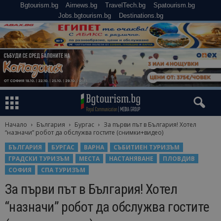
Bgtourism.bg
Airnews.bg
TravelTech.bg
Spatourism.bg
Jobs.bgtourism.bg
Destinations.bg
Начало
България
Бургас
За първи път в България! Хотел
“назначи” робот да обслужва гоститe (снимки+видео)
БЪЛГАРИЯ
БУРГАС
ВАРНА
СЪБИТИЕН ТУРИЗЪМ
ГРАДСКИ ТУРИЗЪМ
МЕСТА
НАСТАНЯВАНЕ
ПЛОВДИВ
СОФИЯ
СПА ТУРИЗЪМ
За първи път в България! Хотел
“назначи” робот да обслужва гоститe