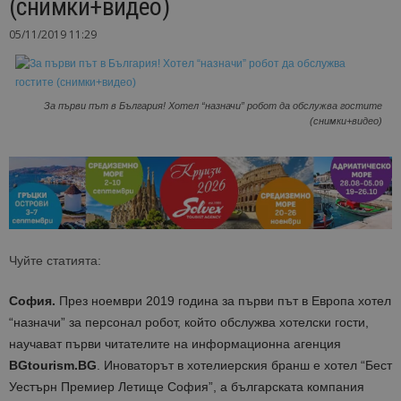
(снимки+видео)
05/11/2019 11:29
За първи път в България! Хотел “назначи” робот да обслужва гоститe
(снимки+видео)
Чуйте статията:
София.
През ноември 2019 година за първи път в Европа хотел
“назначи” за персонал робот, който обслужва хотелски гости,
научават първи читателите на информационна агенция
BGtourism.BG
. Иноваторът в хотелиерския бранш е хотел “Бест
Уестърн Премиер Летище София”, a българската компания