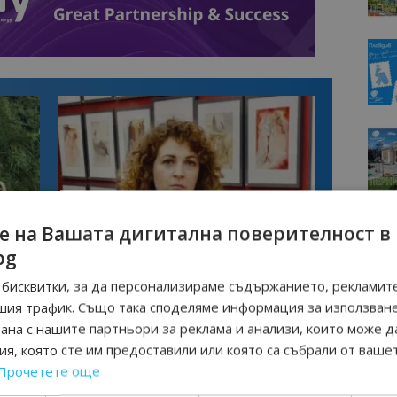
е на Вашата дигитална поверителност в
bg
Интервю
казва
Галина Декова: Перник има потенциал
бисквитки, за да персонализираме съдържанието, рекламите
изно
за културна дестинация
шия трафик. Също така споделяме информация за използван
рана с нашите партньори за реклама и анализи, които може д
я, която сте им предоставили или която са събрали от ваше
 СВОБОДА
Прочетете още