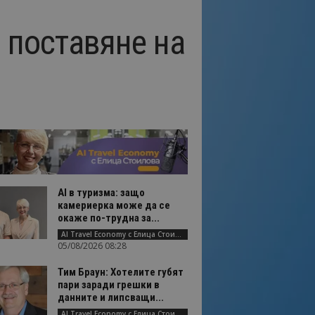
 поставяне на
AI в туризма: защо
камериерка може да се
окаже по-трудна за...
AI Travel Economy с Елица Стоилова
05/08/2026 08:28
Тим Браун: Хотелите губят
пари заради грешки в
данните и липсващи...
AI Travel Economy с Елица Стоилова