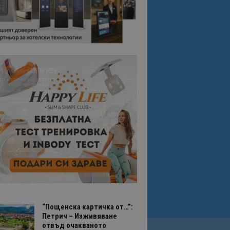
“Пощенска картичка от…”:
Петрич – Изживяване
отвъд очакваното