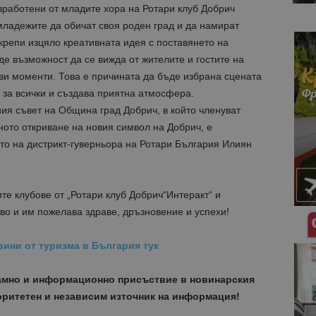
зработени от младите хора на Ротари клуб Добрич
 младежите да обичат своя роден град и да намират
крепи изцяло креативната идея с поставянето на
де възможност да се вижда от жителите и гостите на
ави моменти. Това е причината да бъде избрана сцената
 за всички и създава приятна атмосфера.
ия съвет на Община град Добрич, в който членуват
ото откриване на новия символ на Добрич, е
ето на дистрикт-гуверньора на Ротари България Илиян
е клубове от „Ротари клуб Добрич“Интеракт“ и
тво и им пожелава здраве, дръзновениe и успехи!
вини от туризма в България тук
амно и информационно присъствие в новинарския
торитетен и независим източник на информация!