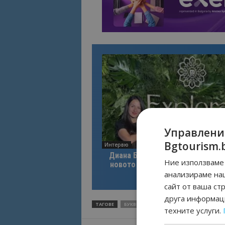
Управлени
Bgtourism.
Интервю
Диана Благоева: EXPLORA III по
Ние използваме 
новото лице на луксозното кру
пътуване
анализираме на
сайт от ваша ст
друга информаци
ТАГОВЕ
БУКВИ
ОБЩИНА ДОБРИЧ
ПЛОЩАД
техните услуги.