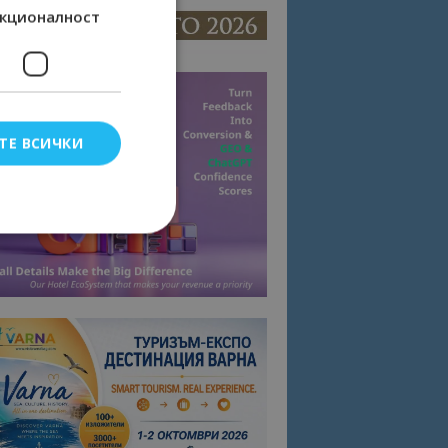
кционалност
ТЕ ВСИЧКИ
елско влизане и
тки.
омните съгласието
квитки на сайта.