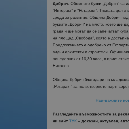
Добрич.
Обемните букви „Добрич“ са и
“Интеракт” и “Ротаракт”. Тяхната цел е
среда за развитие. Община Добрич под
буквите „Добрич“ на място, което ще да
града и ще могат да се запечатват хуб
на площад „Свобода“, която е достъпна
Предложението е одобрено от Експертн
видни архитекти и строители. Официалн
понеделник от 16,30 часа, в присъстви
Николов.
Община Добрич благодари на младежкит
„Ротаракт“ за ползотворното партньорс
Най-важните но
Разгледайте възможностите за рекл
ни сайт
ТУК
– доказан, актуален, ав