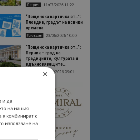
11/07/2026 11:22
Петрич
“Пощенска картичка от…”:
Пловдив, градът на всички
времена
23/06/2026 10:00
Пловдив
“Пощенска картичка от…”:
Перник – град на
традициите, културата и
вдъхновяващите...
×
17/06/2026 09:01
Перник
 и да
ето на нашия
а я комбинират с
то използване на