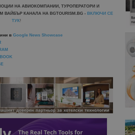
МОЦИИ НА АВИОКОМПАНИИ, ТУРОПЕРАТОРИ И
М ВАЙБЪР КАНАЛА НА BGTOURISM.BG -
ВКЛЮЧИ СЕ
ТУК
!
вини
в
Google News Showcase
R
RAM
EBOOK
BE