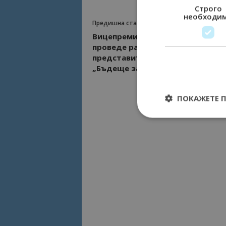
Строго
необходи
Предишна статия
Вицепремиерът Марияна Никол
проведе работна среща с
представители на Обединение
„Бъдеще за туризма“
ПОКАЖЕТЕ 
Строго необходимит
управление на акау
Име
cookie_notice_acc