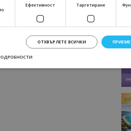
Ефективност
Таргетиране
Фун
мо
Следваща статия
ова
България: С конкурси като
Евровизия ще достигнем до
младата аудитория, която целево
искаме да привличаме за пътувания
ОТХВЪРЛЕТЕ ВСИЧКИ
ПРИЕМЕ
у нас
ПОДРОБНОСТИ
Строго необходимо
Ефективност
Таргетиране
Функционалност
е бисквитки позволяват основната функционалност на уебсайта, като потребит
нта. Уебсайтът не може да се използва правилно без строго необходими бискви
Доставчик
/
Валиден
Описание
Домейн
до
epted
lisandraramos.com
7 дни
Тази бисквитка се използва, за да зап
bgtourism.bg
на потребителя за използването на бис