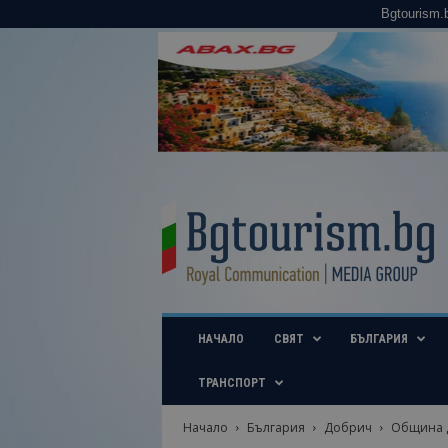
Bgtourism.
B
g
t
o
u
r
i
НАЧАЛО
СВЯТ
БЪЛГАРИЯ
s
m
.
ТРАНСПОРТ
b
g
Начало
България
Добрич
Община Д
–