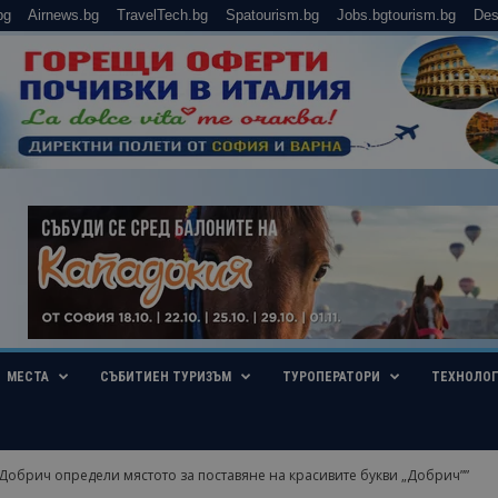
bg
Airnews.bg
TravelTech.bg
Spatourism.bg
Jobs.bgtourism.bg
Des
МЕСТА
СЪБИТИЕН ТУРИЗЪМ
ТУРОПЕРАТОРИ
ТЕХНОЛО
обрич определи мястото за поставяне на красивите букви „Добрич””