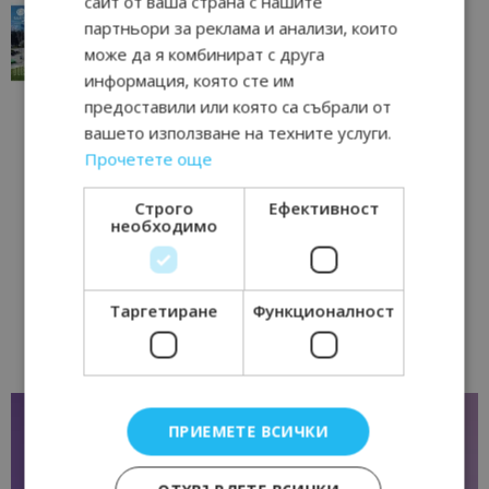
сайт от ваша страна с нашите
“Пощенска картичка от…”: Перник – град на
партньори за реклама и анализи, които
традициите, културата и вдъхновяващите...
може да я комбинират с друга
17/06/2026 09:01
Перник
информация, която сте им
предоставили или която са събрали от
вашето използване на техните услуги.
Прочетете още
Строго
Ефективност
необходимо
Таргетиране
Функционалност
ПРИЕМЕТЕ ВСИЧКИ