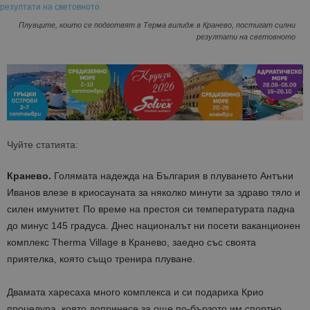
Плувците, които се подготвят в Терма вилидж в Кранево, постигат силни
резултати на световното
Чуйте статията:
Кранево.
Голямата надежда на България в плуването Антъни
Иванов влезе в криосауната за няколко минути за здраво тяло и
силен имунитет. По време на престоя си температурата падна
до минус 145 градуса. Днес националът ни посети ваканционен
комплекс Therma Village в Кранево, заедно със своята
приятелка, която също тренира плуване.
Двамата харесаха много комплекса и си подариха Крио
процедура, която допринесе за още по-бързото им спортно