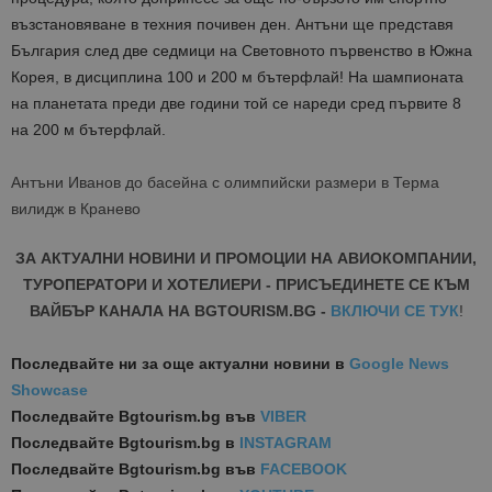
възстановяване в техния почивен ден. Антъни ще представя
България след две седмици на Световното първенство в Южна
Корея, в дисциплина 100 и 200 м бътерфлай! На шампионата
на планетата преди две години той се нареди сред първите 8
на 200 м бътерфлай.
Антъни Иванов до басейна с олимпийски размери в Терма
вилидж в Кранево
ЗА АКТУАЛНИ НОВИНИ И ПРОМОЦИИ НА АВИОКОМПАНИИ,
ТУРОПЕРАТОРИ И ХОТЕЛИЕРИ - ПРИСЪЕДИНЕТЕ СЕ КЪМ
ВАЙБЪР КАНАЛА НА BGTOURISM.BG -
ВКЛЮЧИ СЕ ТУК
!
Последвайте ни за още актуални новини
в
Google News
Showcase
Последвайте
Bgtourism.bg във
VIBER
Последвайте
Bgtourism.bg в
INSTAGRAM
Последвайте
Bgtourism.bg във
FACEBOOK