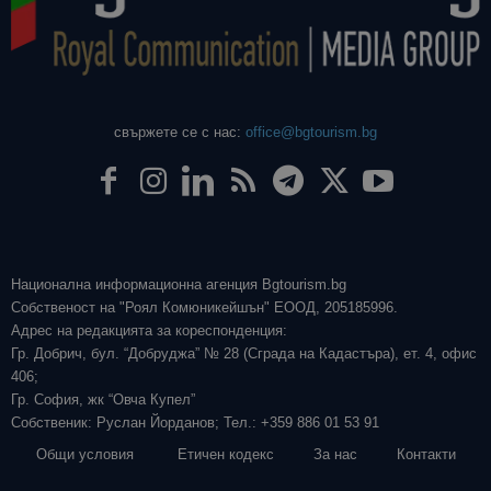
свържете се с нас:
office@bgtourism.bg
Национална информационна агенция Bgtourism.bg
Собственост на "Роял Комюникейшън" ЕООД, 205185996.
Адрес на редакцията за кореспонденция:
Гр. Добрич, бул. “Добруджа” № 28 (Сграда на Кадастъра), ет. 4, офис
406;
Гр. София, жк “Овча Купел”
Собственик: Руслан Йорданов; Тел.: +359 886 01 53 91
Общи условия
Етичен кодекс
За нас
Контакти