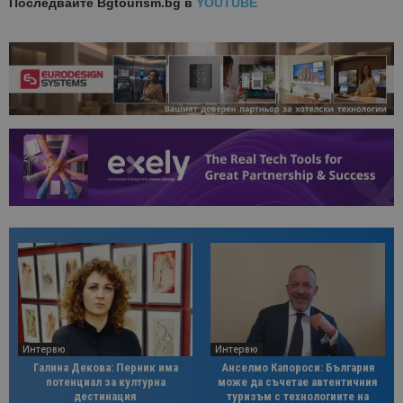
Последвайте
Bgtourism.bg в
YOUTUBE
Интервю
Интервю
Галина Декова: Перник има
Анселмо Капороси: България
потенциал за културна
може да съчетае автентичния
дестинация
туризъм с технологиите на