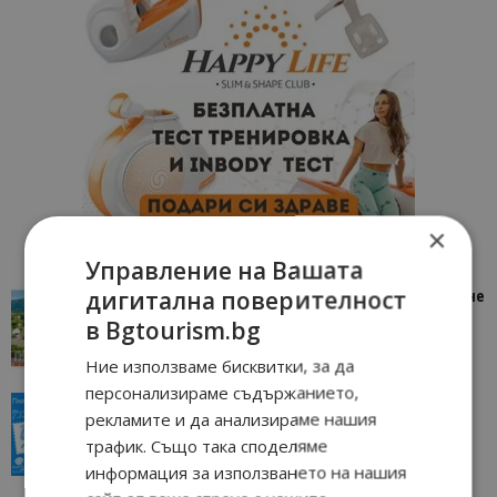
×
Управление на Вашата
дигитална поверителност
“Пощенска картичка от…”: Петрич – Изживяване
отвъд очакваното
в Bgtourism.bg
11/07/2026 11:22
Петрич
Ние използваме бисквитки, за да
персонализираме съдържанието,
“Пощенска картичка от…”: Пловдив, градът на
рекламите и да анализираме нашия
всички времена
трафик. Също така споделяме
23/06/2026 10:00
Пловдив
информация за използването на нашия