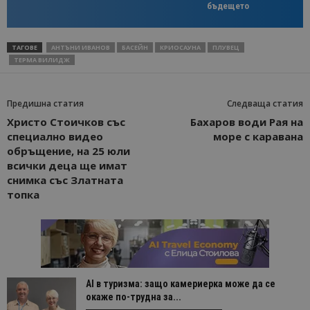
бъдещето
ТАГОВЕ
АНТЪНИ ИВАНОВ
БАСЕЙН
КРИОСАУНА
ПЛУВЕЦ
ТЕРМА ВИЛИДЖ
Предишна статия
Следваща статия
Христо Стоичков със
Бахаров води Рая на
специално видео
море с каравана
обръщение, на 25 юли
всички деца ще имат
снимка със Златната
топка
AI в туризма: защо камериерка може да се
окаже по-трудна за...