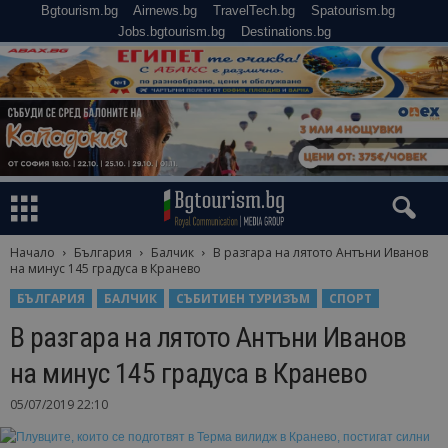
Bgtourism.bg
Airnews.bg
TravelTech.bg
Spatourism.bg
Jobs.bgtourism.bg
Destinations.bg
Начало
България
Балчик
В разгара на лятото Антъни Иванов
на минус 145 градуса в Кранево
БЪЛГАРИЯ
БАЛЧИК
СЪБИТИЕН ТУРИЗЪМ
СПОРТ
В разгара на лятото Антъни Иванов
на минус 145 градуса в Кранево
05/07/2019 22:10