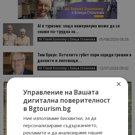
AI в туризма: защо камериерка може да се
окаже по-трудна за...
05/08/2026 08:28
AI Travel Economy с Елица Стоилова
Тим Браун: Хотелите губят пари заради грешки в
данните и липсващи...
13/07/2026 09:02
AI Travel Economy с Елица Стоилова
×
Управление на Вашата
дигитална поверителност
в Bgtourism.bg
Ние използваме бисквитки, за да
персонализираме съдържанието,
рекламите и да анализираме нашия