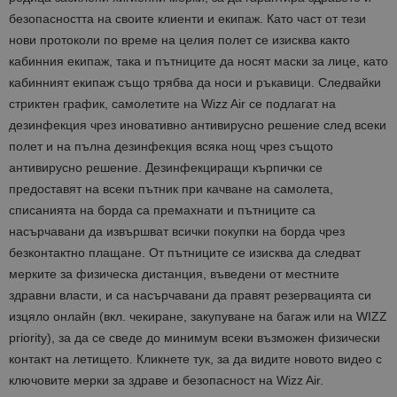
безопасността на своите клиенти и екипаж. Като част от тези
нови протоколи по време на целия полет се изисква както
кабинния екипаж, така и пътниците да носят маски за лице, като
кабинният екипаж също трябва да носи и ръкавици. Следвайки
стриктен график, самолетите на Wizz Air се подлагат на
дезинфекция чрез иновативно антивирусно решение след всеки
полет и на пълна дезинфекция всяка нощ чрез същото
антивирусно решение. Дезинфекциращи кърпички се
предоставят на всеки пътник при качване на самолета,
списанията на борда са премахнати и пътниците са
насърчавани да извършват всички покупки на борда чрез
безконтактно плащане. От пътниците се изисква да следват
мерките за физическа дистанция, въведени от местните
здравни власти, и са насърчавани да правят резервацията си
изцяло онлайн (вкл. чекиране, закупуване на багаж или на WIZZ
priority), за да се сведе до минимум всеки възможен физически
контакт на летището. Кликнете тук, за да видите новото видео с
ключовите мерки за здраве и безопасност на Wizz Air.