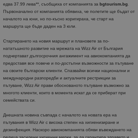
едва 37.99 лева**, съобщиха от компанията за
bgtourism.bg
.
Първоначално от компанията обявиха, че полетите ще бъдат от
началото на юни, но по-късно коригираха, че старт на
маршрута ще бъде даден на 3 юли.
Стартирането на новия маршрут и плановете за по-
нататъшното развитие на мрежата на Wizz Air от България
подчертават дългосрочния ангажимент на авиокомпанията да
предоставя все повече и по-достъпни възможности за пътуване
на своите български клиенти. Спазвайки всички национални и
международни разпоредби и актуалните рестрикции за
пътуване, Wizz Air прави обоснованото пътуване възможно за
многото клиенти, които в момента искат да се приберат при
семействата си.
Днешната новина съвпада с началото на новата ера на
пътувания в Wizz Air с висока степен на хигиенизиране и
дезинфекция. Наскоро авиокомпанията обяви въвеждането на
редица засилени хигиенни мерки, за да гарантира здравето и