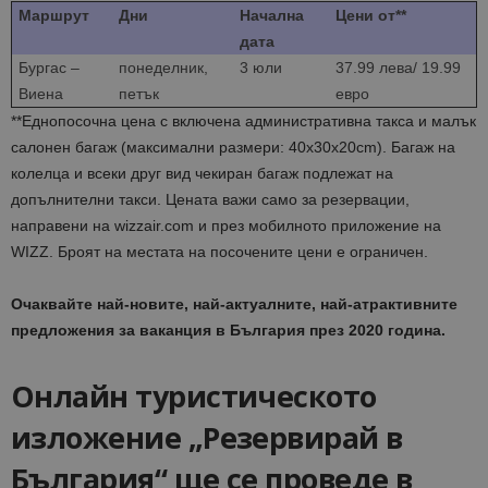
Маршрут
Дни
Начална
Цени от**
дата
Бургас –
понеделник,
3 юли
37.99 лева/ 19.99
Виена
петък
евро
**Еднопосочна цена с включена административна такса и малък
салонен багаж (максимални размери: 40x30x20cm). Багаж на
колелца и всеки друг вид чекиран багаж подлежат на
допълнителни такси. Цената важи само за резервации,
направени на wizzair.com и през мобилното приложение на
WIZZ. Броят на местата на посочените цени е ограничен.
Очаквайте най-новите, най-актуалните, най-атрактивните
предложения за ваканция в България през 2020 година.
Онлайн туристическото
изложение „Резервирай в
България“ ще се проведе в