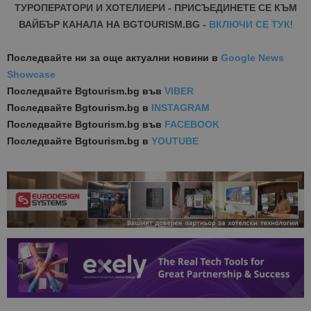
ТУРОПЕРАТОРИ И ХОТЕЛИЕРИ - ПРИСЪЕДИНЕТЕ СЕ КЪМ
ВАЙБЪР КАНАЛА НА BGTOURISM.BG -
ВКЛЮЧИ СЕ ТУК
!
Последвайте ни за още актуални новини
в
Google News
Showcase
Последвайте
Bgtourism.bg във
VIBER
Последвайте
Bgtourism.bg в
INSTAGRAM
Последвайте
Bgtourism.bg във
FACEBOOK
Последвайте
Bgtourism.bg в
YOUTUBE