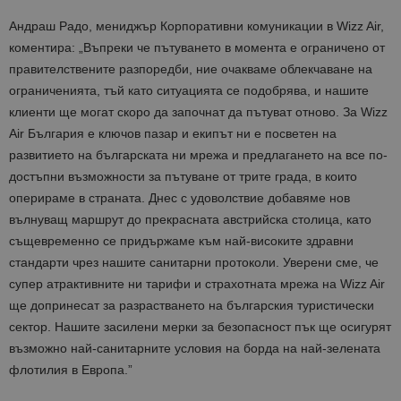
Андраш Радо, мениджър Корпоративни комуникации в Wizz Air,
коментира: „Въпреки че пътуването в момента е ограничено от
правителствените разпоредби, ние очакваме облекчаване на
ограниченията, тъй като ситуацията се подобрява, и нашите
клиенти ще могат скоро да започнат да пътуват отново. За Wizz
Air България е ключов пазар и екипът ни е посветен на
развитието на българската ни мрежа и предлагането на все по-
достъпни възможности за пътуване от трите града, в които
оперираме в страната. Днес с удоволствие добавяме нов
вълнуващ маршрут до прекрасната австрийска столица, като
същевременно се придържаме към най-високите здравни
стандарти чрез нашите санитарни протоколи. Уверени сме, че
супер атрактивните ни тарифи и страхотната мрежа на Wizz Air
ще допринесат за разрастването на българския туристически
сектор. Нашите засилени мерки за безопасност пък ще осигурят
възможно най-санитарните условия на борда на най-зелената
флотилия в Европа.”