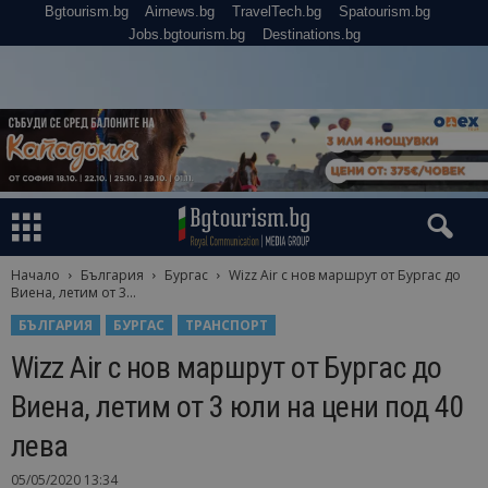
Bgtourism.bg
Airnews.bg
TravelTech.bg
Spatourism.bg
Jobs.bgtourism.bg
Destinations.bg
Начало
България
Бургас
Wizz Air с нов маршрут от Бургас до
Виена, летим от 3...
БЪЛГАРИЯ
БУРГАС
ТРАНСПОРТ
Wizz Air с нов маршрут от Бургас до
Виена, летим от 3 юли на цени под 40
лева
05/05/2020 13:34