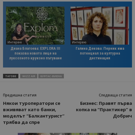
Интервю
Интервю
Диана Благоева: EXPLORA III
Галина Декова: Перник има
показва новото лице на
потенциал за културна
луксозното круизно пътуване
дестинация
ТАГОВЕ
WIZZ AIR
БУРГАС-ВИЕНА
Предишна статия
Следваща статия
Някои туроператори се
Бизнес: Правят първа
вживяват като банки,
копка на “Практикер” в
моделът “Балкантурист”
Добрич
трябва да спре