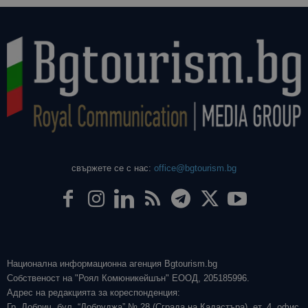
свържете се с нас:
office@bgtourism.bg
Национална информационна агенция Bgtourism.bg
Собственост на "Роял Комюникейшън" ЕООД, 205185996.
Адрес на редакцията за кореспонденция:
Гр. Добрич, бул. “Добруджа” № 28 (Сграда на Кадастъра), ет. 4, офис