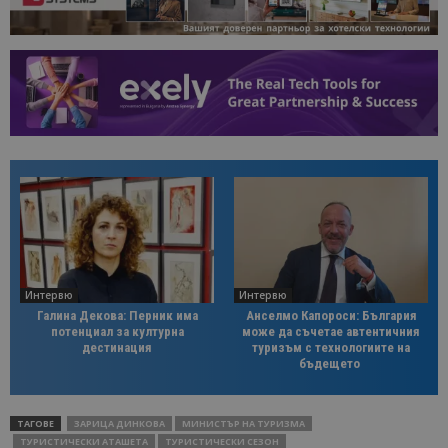
Интервю
Интервю
Галина Декова: Перник има
Анселмо Капороси: България
потенциал за културна
може да съчетае автентичния
дестинация
туризъм с технологиите на
бъдещето
ТАГОВЕ
ЗАРИЦА ДИНКОВА
МИНИСТЪР НА ТУРИЗМА
ТУРИСТИЧЕСКИ АТАШЕТА
ТУРИСТИЧЕСКИ СЕЗОН