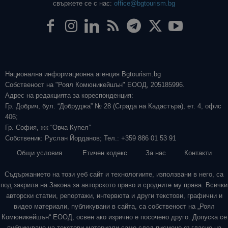
свържете се с нас:
office@bgtourism.bg
Национална информационна агенция Bgtourism.bg
Собственост на "Роял Комюникейшън" ЕООД, 205185996.
Адрес на редакцията за кореспонденция:
Гр. Добрич, бул. “Добруджа” № 28 (Сграда на Кадастъра), ет. 4, офис
406;
Гр. София, жк “Овча Купел”
Собственик: Руслан Йорданов; Тел.: +359 886 01 53 91
Общи условия
Етичен кодекс
За нас
Контакти
Съдържанието на този уеб сайт и технологиите, използвани в него, са
под закрила на Закона за авторското право и сродните му права. Всички
авторски статии, репортажи, интервюта и други текстови, графични и
видео материали, публикувани в сайта, са собственост на „Роял
Комюникейшън“ ЕООД, освен ако изрично е посочено друго. Допуска се
публикуване на текстови материали само след писмено съгласие на