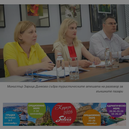
Министър Зарица Динкова събра туристическите атешата на разговор за
външните пазари