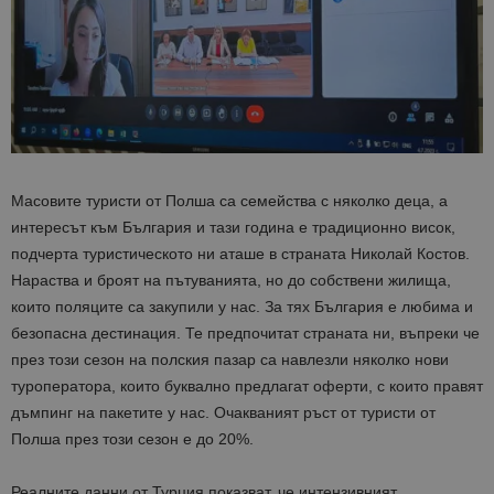
Масовите туристи от Полша са семейства с няколко деца, а
интересът към България и тази година е традиционно висок,
подчерта туристическото ни аташе в страната Николай Костов.
Нараства и броят на пътуванията, но до собствени жилища,
които поляците са закупили у нас. За тях България е любима и
безопасна дестинация. Те предпочитат страната ни, въпреки че
през този сезон на полския пазар са навлезли няколко нови
туроператора, които буквално предлагат оферти, с които правят
дъмпинг на пакетите у нас. Очакваният ръст от туристи от
Полша през този сезон е до 20%.
Реалните данни от Турция показват, че интензивният