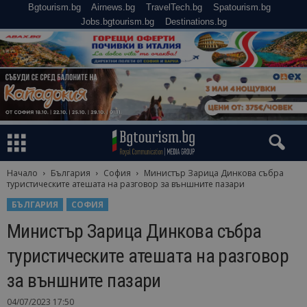
Bgtourism.bg
Airnews.bg
TravelTech.bg
Spatourism.bg
Jobs.bgtourism.bg
Destinations.bg
Начало
България
София
Министър Зарица Динкова събра
туристическите атешата на разговор за външните пазари
БЪЛГАРИЯ
СОФИЯ
Министър Зарица Динкова събра
туристическите атешата на разговор
за външните пазари
04/07/2023 17:50