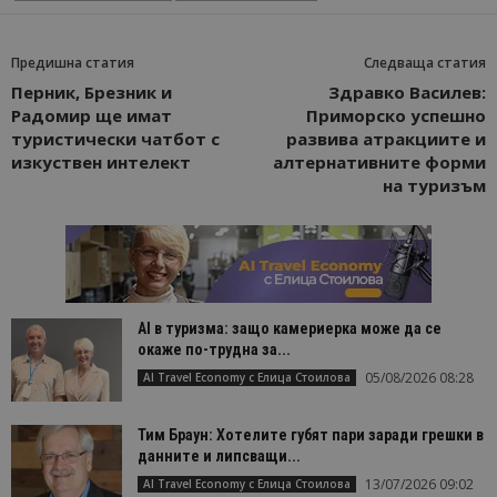
Предишна статия
Следваща статия
Перник, Брезник и
Здравко Василев:
Радомир ще имат
Приморско успешно
туристически чатбот с
развива атракциите и
изкуствен интелект
алтернативните форми
на туризъм
AI в туризма: защо камериерка може да се
окаже по-трудна за...
05/08/2026 08:28
AI Travel Economy с Елица Стоилова
Тим Браун: Хотелите губят пари заради грешки в
данните и липсващи...
13/07/2026 09:02
AI Travel Economy с Елица Стоилова