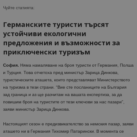
Чуйте статията:
Германските туристи търсят
устойчиви екологични
предложения и възможности за
приключенски туризъм
София.
Няма намаляване на броя туристи от Германия, Полша
и Турция. Това отчетоха пред министър Зарица Динкова,
туристическите аташета, които представляват Министерството
на туризма в тези страни. “Вие сте посланиците на България
зад граница и аз ще разчитам на вашата експертиза, за да
повишим броя на туристите от тези ключови за нас пазари”,
заяви министър Зарица Динкова.
Настоящият сезон е предизвикателство за немския пазар, заяви
аташето ни в Германия Тихомир Патарински. В момента се