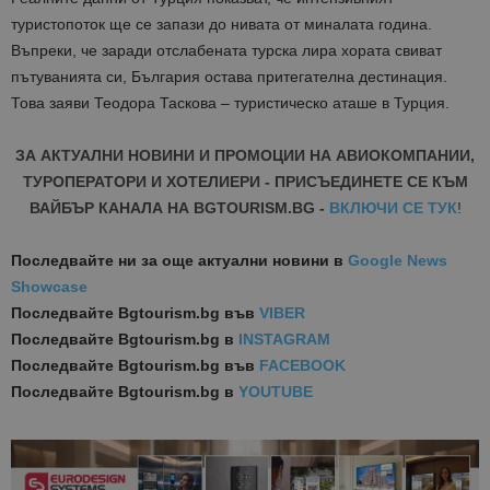
туристопоток ще се запази до нивата от миналата година.
Въпреки, че заради отслабената турска лира хората свиват
пътуванията си, България остава притегателна дестинация.
Това заяви Теодора Таскова – туристическо аташе в Турция.
ЗА АКТУАЛНИ НОВИНИ И ПРОМОЦИИ НА АВИОКОМПАНИИ,
ТУРОПЕРАТОРИ И ХОТЕЛИЕРИ - ПРИСЪЕДИНЕТЕ СЕ КЪМ
ВАЙБЪР КАНАЛА НА BGTOURISM.BG -
ВКЛЮЧИ СЕ ТУК
!
Последвайте ни за още актуални новини
в
Google News
Showcase
Последвайте
Bgtourism.bg във
VIBER
Последвайте
Bgtourism.bg в
INSTAGRAM
Последвайте
Bgtourism.bg във
FACEBOOK
Последвайте
Bgtourism.bg в
YOUTUBE