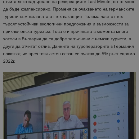
отчита леко задържане на резервациите Last Minute, но то може
да бъде компенсирано. Променя се очакването на германските
туристи към желаната от тях ваканция. Голяма част от тях
търсят устойчиви екологични предложения и възможности за
приключенски туризъм. Това е и причината в момента много
хотели в България да са добре запълнени с немски туристи, а
други да отчитат отлив. Данните на туроператорите в Германия
показват, че през този летен сезон се очаква до 5% ръст спрямо
2022г.