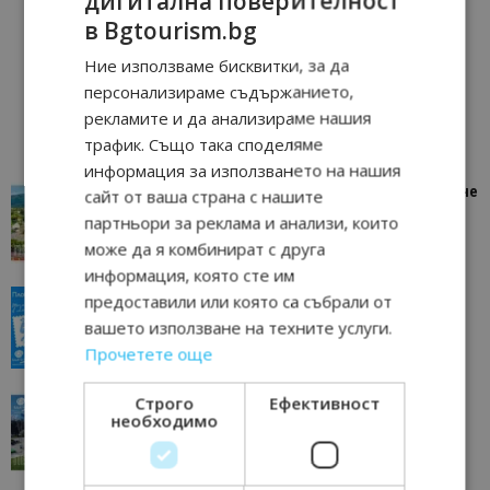
дигитална поверителност
в Bgtourism.bg
Ние използваме бисквитки, за да
персонализираме съдържанието,
рекламите и да анализираме нашия
трафик. Също така споделяме
информация за използването на нашия
“Пощенска картичка от…”: Петрич – Изживяване
сайт от ваша страна с нашите
отвъд очакваното
партньори за реклама и анализи, които
11/07/2026 11:22
Петрич
може да я комбинират с друга
информация, която сте им
“Пощенска картичка от…”: Пловдив, градът на
предоставили или която са събрали от
всички времена
вашето използване на техните услуги.
23/06/2026 10:00
Пловдив
Прочетете още
Строго
Ефективност
“Пощенска картичка от…”: Перник – град на
необходимо
традициите, културата и вдъхновяващите...
17/06/2026 09:01
Перник