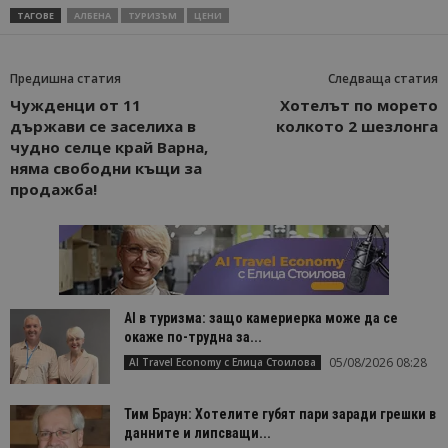
ТАГОВЕ
АЛБЕНА
ТУРИЗЪМ
ЦЕНИ
Предишна статия
Следваща статия
Чужденци от 11
Хотелът по морето
държави се заселиха в
колкото 2 шезлонга
чудно селце край Варна,
няма свободни къщи за
продажба!
AI в туризма: защо камериерка може да се
окаже по-трудна за...
05/08/2026 08:28
AI Travel Economy с Елица Стоилова
Тим Браун: Хотелите губят пари заради грешки в
данните и липсващи...