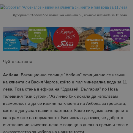
Курортът “Албена” се извини на клиента си, който е пил вода за 11 лева
Чуйте статията:
Албена.
Ваканционно селище “Албена” официално се извини
на клиента си Васил Чергов, който е пил минерална вода за 11
лева. Това стана в ефира на “Здравей, България” по Нова
телевизия тази сутрин. “Аз лично бих искала да използвам
възможността да се извиня на клиента на Албена за грешката,
която е допуснал нашият партньор. Както виждаме вече цените
са в рамките на нормалното. Бих искала да кажа, че доброто
съотношение качество-цена е водещо в днешно време и това е
доказателство за избора на нашите гости.