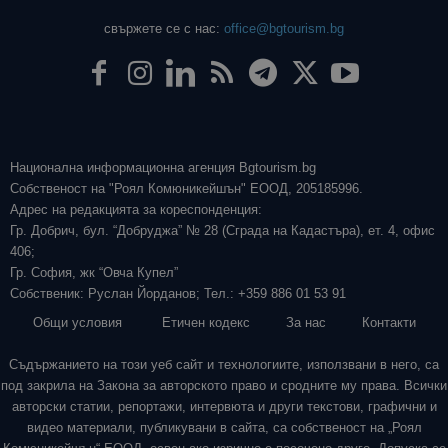
свържете се с нас:
office@bgtourism.bg
Национална информационна агенция Bgtourism.bg
Собственост на "Роял Комюникейшън" ЕООД, 205185996.
Адрес на редакцията за кореспонденция:
Гр. Добрич, бул. “Добруджа” № 28 (Сграда на Кадастъра), ет. 4, офис
406;
Гр. София, жк “Овча Купел”
Собственик: Руслан Йорданов; Тел.: +359 886 01 53 91
Общи условия
Етичен кодекс
За нас
Контакти
Съдържанието на този уеб сайт и технологиите, използвани в него, са
под закрила на Закона за авторското право и сродните му права. Всички
авторски статии, репортажи, интервюта и други текстови, графични и
видео материали, публикувани в сайта, са собственост на „Роял