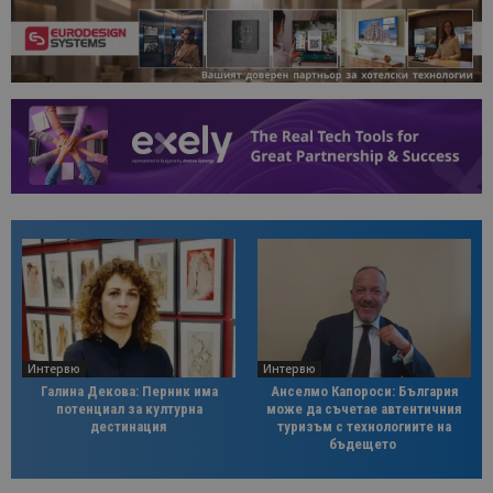
Интервю
Интервю
Галина Декова: Перник има
Анселмо Капороси: България
потенциал за културна
може да съчетае автентичния
дестинация
туризъм с технологиите на
бъдещето