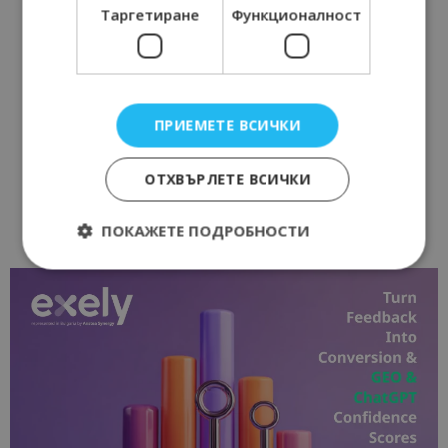
Таргетиране
Функционалност
ПРИЕМЕТЕ ВСИЧКИ
ОТХВЪРЛЕТЕ ВСИЧКИ
ПОКАЖЕТЕ ПОДРОБНОСТИ
Строго необходимо
Ефективност
Таргетиране
Функционалност
Строго необходимите бисквитки позволяват
основната функционалност на уебсайта, като
потребителско влизане и управление на
акаунта. Уебсайтът не може да се използва
правилно без строго необходими бисквитки.