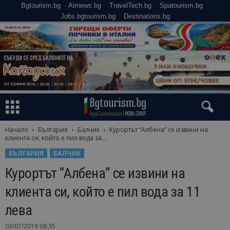
Bgtourism.bg
Airnews.bg
TravelTech.bg
Spatourism.bg
Jobs.bgtourism.bg
Destinations.bg
Начало
България
Балчик
Курортът “Албена” се извини на
клиента си, който е пил вода за...
БЪЛГАРИЯ
БАЛЧИК
Курортът “Албена” се извини на
клиента си, който е пил вода за 11
лева
03/07/2019 08:35