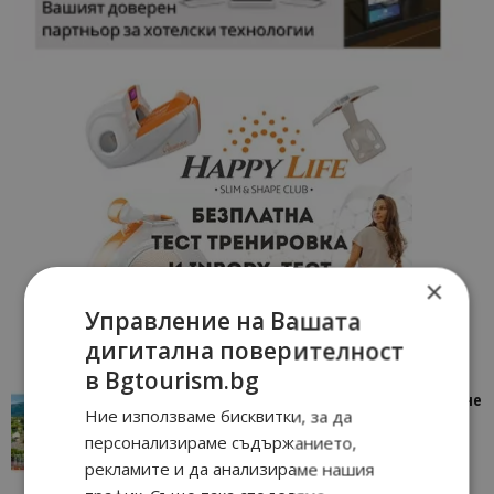
×
Управление на Вашата
дигитална поверителност
в Bgtourism.bg
“Пощенска картичка от…”: Петрич – Изживяване
Ние използваме бисквитки, за да
отвъд очакваното
персонализираме съдържанието,
11/07/2026 11:22
Петрич
рекламите и да анализираме нашия