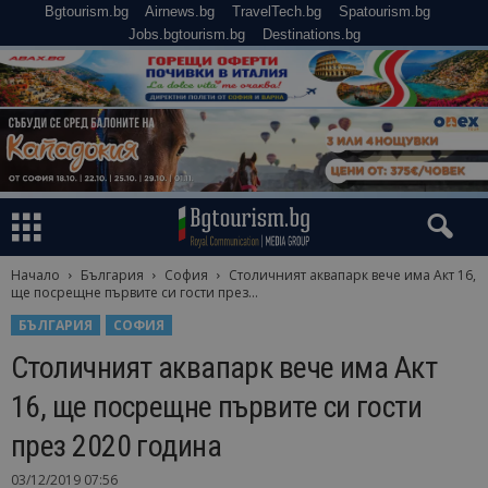
Bgtourism.bg
Airnews.bg
TravelTech.bg
Spatourism.bg
Jobs.bgtourism.bg
Destinations.bg
Начало
България
София
Столичният аквапарк вече има Акт 16,
ще посрещне първите си гости през...
БЪЛГАРИЯ
СОФИЯ
Столичният аквапарк вече има Акт
16, ще посрещне първите си гости
през 2020 година
03/12/2019 07:56