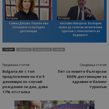
Интервю
Интервю
Галина Декова: Перник има
Анселмо Капороси: България
потенциал за културна
може да съчетае автентичния
дестинация
туризъм с технологиите на
бъдещето
ТАГОВЕ
АКВАПАРК
ВЪЗРАЖДАНЕ
СОФИЯ
Предишна статия
Следваща статия
Bulgaria Air с топ
Пет са новите български
предложение на 4 и 5
EDEN дестинации за
декември по случай
здравен и балнео
рождения си ден, дава
туризъм
17% отстъпка