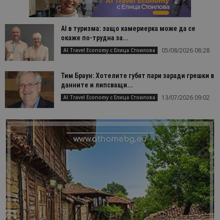
AI в туризма: защо камериерка може да се
окаже по-трудна за...
05/08/2026 08:28
AI Travel Economy с Елица Стоилова
Тим Браун: Хотелите губят пари заради грешки в
данните и липсващи...
13/07/2026 09:02
AI Travel Economy с Елица Стоилова