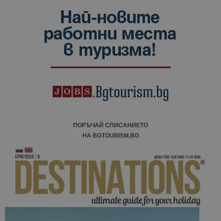
данни за
посетители
сесии и
кампании 
отчетите з
анализ на
сайтовете.
ПОРЪЧАЙ СПИСАНИЕТО
НА BGTOURISM.BG