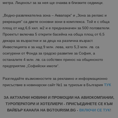
метра. Лицензът за за нея ще очаква в близките седмици.
„Водно-развлекателна зона – Аквапарк“ и „Зона за релакс и
рекреация“ са двете основни зони в комплекса. Той е с обща
площ от над 6,6 хил. м2 и е предназначен за 500 ползватели.
Проектът включва 5 oтĸpити бaceйнa нa oбщa плoщ oт 6,5
дeĸapa зa възpacтни и зa дeцa нa paзличнa възpacт.
Инвестицията е за над 9 млн. лeвa, като 5,3 млн. лв. ca
ocигypeни oт Фондa за градско развитие за София, a
ocтaнaлитe 4 млн. лв. ca coбcтвeн пpинoc нa oбщинcĸoтo
пpeдпpиятиe „Coфийcĸи имoти“.
Разгледайте възможностите за рекламно и информационно
присъствие в новинарски сайт №1 за туризъм в България
ТУК
ЗА АКТУАЛНИ НОВИНИ И ПРОМОЦИИ НА АВИОКОМПАНИИ,
ТУРОПЕРАТОРИ И ХОТЕЛИЕРИ - ПРИСЪЕДИНЕТЕ СЕ КЪМ
ВАЙБЪР КАНАЛА НА BGTOURISM.BG -
ВКЛЮЧИ СЕ ТУК
!