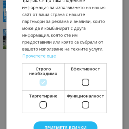
трафик. Също така споделяме
“Пощенска картичка от…”: Пловдив, градът на
информация за използването на нашия
всички времена
сайт от ваша страна с нашите
23/06/2026 10:00
Пловдив
партньори за реклама и анализи, които
може да я комбинират с друга
“Пощенска картичка от…”: Перник – град на
информация, която сте им
традициите, културата и вдъхновяващите...
предоставили или която са събрали от
17/06/2026 09:01
Перник
вашето използване на техните услуги.
Прочетете още
Строго
Ефективност
необходимо
Таргетиране
Функционалност
ПРИЕМЕТЕ ВСИЧКИ