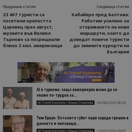
Предишна статия
Следваща статия
23 467 туристи са
Кабайеро пред Балтова:
посетили крепостта
Работим усилено за
Царевец през август,
откриването на нови
музеите във Велико
маршрути, които да
Търново са посрещнали
доведат повече туристи
близо 2 хил. американци
до зимните курорти на
България
AI в туризма: защо камериерка може да се
окаже по-трудна за...
05/08/2026 08:28
AI Travel Economy с Елица Стоилова
Тим Браун: Хотелите губят пари заради грешки в
данните и липсващи...
13/07/2026 09:02
AI Travel Economy с Елица Стоилова