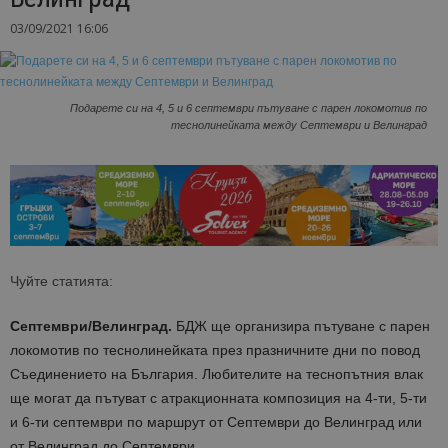
03/09/2021 16:06
Подарете си на 4, 5 и 6 септември пътуване с парен локомотив по
теснолинейката между Септември и Велинград
Чуйте статията:
Септември/Велинград.
БДЖ ще организира пътуване с парен
локомотив по теснолинейката през празничните дни по повод
Съединението на България. Любителите на теснопътния влак
ще могат да пътуват с атракционната композиция на 4-ти, 5-ти
и 6-ти септември по маршрут от Септември до Велинград или
от Велинград до Септември.