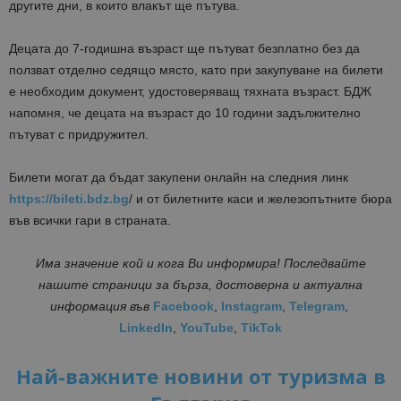
другите дни, в които влакът ще пътува.
Децата до 7-годишна възраст ще пътуват безплатно без да
ползват отделно седящо място, като при закупуване на билети
е необходим документ, удостоверяващ тяхната възраст. БДЖ
напомня, че децата на възраст до 10 години задължително
пътуват с придружител.
Билети могат да бъдат закупени онлайн на следния линк
https://bileti.bdz.bg
/ и от билетните каси и железопътните бюра
във всички гари в страната.
Има значение кой и кога Ви информира! Последвайте
нашите страници за бърза, достоверна и актуална
информация
във
Facebook
,
Instagram
,
Telegram
,
LinkedIn
,
YouTube
,
TikTok
Най-важните новини от туризма в