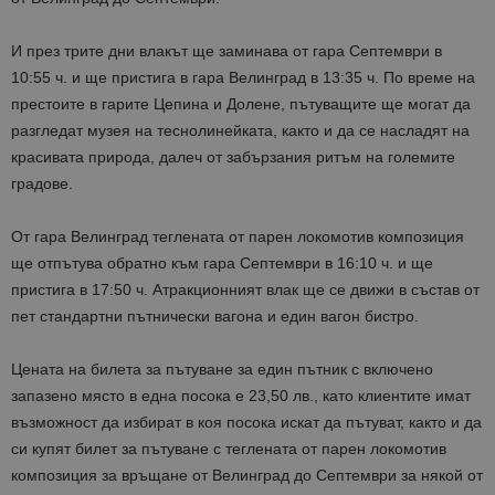
И през трите дни влакът ще заминава от гара Септември в
10:55 ч. и ще пристига в гара Велинград в 13:35 ч. По време на
престоите в гарите Цепина и Долене, пътуващите ще могат да
разгледат музея на теснолинейката, както и да се насладят на
красивата природа, далеч от забързания ритъм на големите
градове.
От гара Велинград теглената от парен локомотив композиция
ще отпътува обратно към гара Септември в 16:10 ч. и ще
пристига в 17:50 ч. Атракционният влак ще се движи в състав от
пет стандартни пътнически вагона и един вагон бистро.
Цената на билета за пътуване за един пътник с включено
запазено място в една посока е 23,50 лв., като клиентите имат
възможност да избират в коя посока искат да пътуват, както и да
си купят билет за пътуване с теглената от парен локомотив
композиция за връщане от Велинград до Септември за някой от