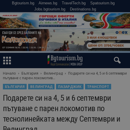
Bgtourism.bg
Airnews.bg
TravelTech.bg
Spatourism.bg
Jobs.bgtourism.bg
Destinations.bg
Начало
България
Велинград
Подарете си на 4, 5 и 6 септември
пътуване с парен локомотив...
БЪЛГАРИЯ
ВЕЛИНГРАД
ПАЗАРДЖИК
ТРАНСПОРТ
Подарете си на 4, 5 и 6 септември
пътуване с парен локомотив по
теснолинейката между Септември и
Велинград