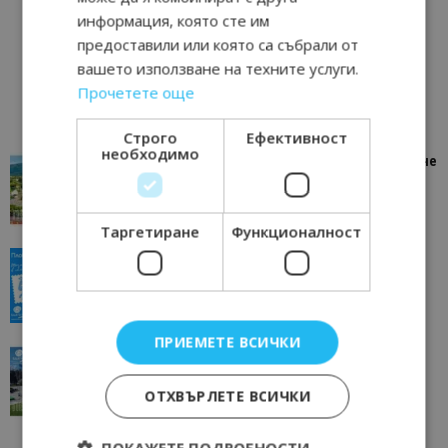
информация, която сте им
предоставили или която са събрали от
вашето използване на техните услуги.
Прочетете още
Строго
Ефективност
необходимо
“Пощенска картичка от…”: Петрич – Изживяване
отвъд очакваното
11/07/2026 11:22
Петрич
Таргетиране
Функционалност
“Пощенска картичка от…”: Пловдив, градът на
всички времена
23/06/2026 10:00
Пловдив
ПРИЕМЕТЕ ВСИЧКИ
“Пощенска картичка от…”: Перник – град на
традициите, културата и вдъхновяващите...
ОТХВЪРЛЕТЕ ВСИЧКИ
17/06/2026 09:01
Перник
ПОКАЖЕТЕ ПОДРОБНОСТИ