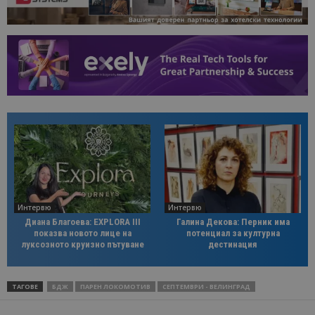
Интервю
Интервю
Диана Благоева: EXPLORA III
Галина Декова: Перник има
показва новото лице на
потенциал за културна
луксозното круизно пътуване
дестинация
ТАГОВЕ
БДЖ
ПАРЕН ЛОКОМОТИВ
СЕПТЕМВРИ - ВЕЛИНГРАД