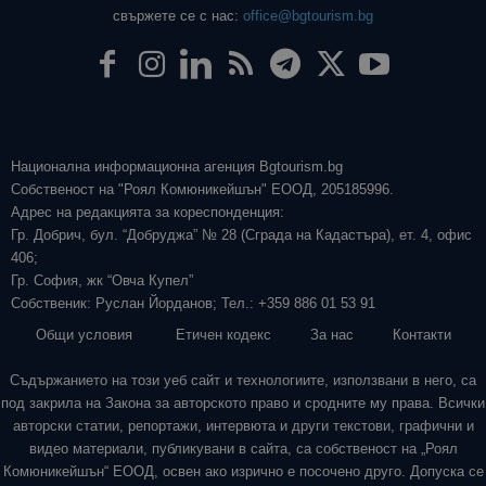
свържете се с нас:
office@bgtourism.bg
Национална информационна агенция Bgtourism.bg
Собственост на "Роял Комюникейшън" ЕООД, 205185996.
Адрес на редакцията за кореспонденция:
Гр. Добрич, бул. “Добруджа” № 28 (Сграда на Кадастъра), ет. 4, офис
406;
Гр. София, жк “Овча Купел”
Собственик: Руслан Йорданов; Тел.: +359 886 01 53 91
Общи условия
Етичен кодекс
За нас
Контакти
Съдържанието на този уеб сайт и технологиите, използвани в него, са
под закрила на Закона за авторското право и сродните му права. Всички
авторски статии, репортажи, интервюта и други текстови, графични и
видео материали, публикувани в сайта, са собственост на „Роял
Комюникейшън“ ЕООД, освен ако изрично е посочено друго. Допуска се