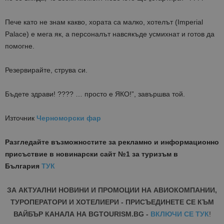
Пече като не знам какво, хората са малко, хотелът (Imperial
Palace) е мега як, а персоналът навсякъде усмихнат и готов да
помогне.
Резервирайте, струва си.
Бъдете здрави! ???? … просто е ЯКО!”, завършва той.
Източник
Черноморски фар
Разгледайте възможностите за рекламно и информационно
присъствие в новинарски сайт №1 за туризъм в
България
ТУК
ЗА АКТУАЛНИ НОВИНИ И ПРОМОЦИИ НА АВИОКОМПАНИИ,
ТУРОПЕРАТОРИ И ХОТЕЛИЕРИ - ПРИСЪЕДИНЕТЕ СЕ КЪМ
ВАЙБЪР КАНАЛА НА BGTOURISM.BG -
ВКЛЮЧИ СЕ ТУК
!