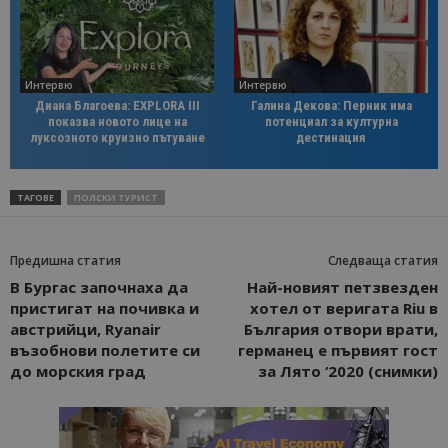
Интервю
Интервю
Диана Благоева: EXPLORA III
Галина Декова: Перник има
показва новото лице на
потенциал за културна
луксозното круизно пътуване
дестинация
ТАГОВЕ
ПОЛСКИ ТУРИСТ
Предишна статия
Следваща статия
В Бургас започнаха да
Най-новият петзвезден
пристигат на почивка и
хотел от веригата Riu в
австрийци, Ryanair
България отвори врати,
възобнови полетите си
германец е първият гост
до морския град
за Лято ‘2020 (снимки)