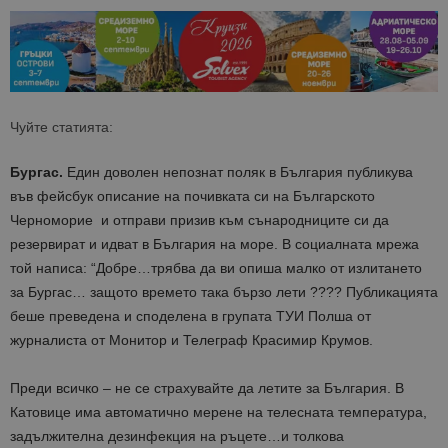
Чуйте статията:
Бургас.
Един доволен непознат поляк в България публикува
във фейсбук описание на почивката си на Българското
Черноморие и отправи призив към сънародниците си да
резервират и идват в България на море. В социалната мрежа
той написа: “Добре…трябва да ви опиша малко от излитането
за Бургас… защото времето така бързо лети ???? Публикацията
беше преведена и споделена в групата ТУИ Полша от
журналиста от Монитор и Телеграф Красимир Крумов.
Преди всичко – не се страхувайте да летите за България. В
Катовице има автоматично мерене на телесната температура,
задължителна дезинфекция на ръцете…и толкова