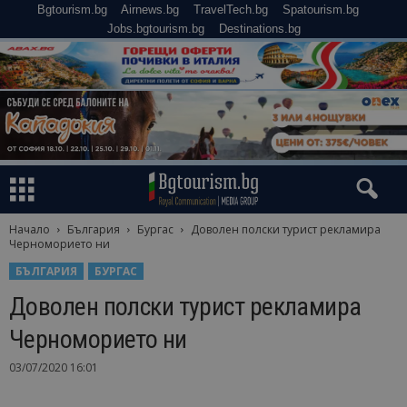
Bgtourism.bg
Airnews.bg
TravelTech.bg
Spatourism.bg
Jobs.bgtourism.bg
Destinations.bg
Начало
България
Бургас
Доволен полски турист рекламира
Черноморието ни
БЪЛГАРИЯ
БУРГАС
Доволен полски турист рекламира
Черноморието ни
03/07/2020 16:01