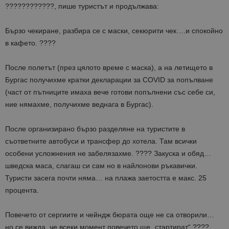
????????????, пише туристът и продължава:
Бързо чекиране, разбира се с маски, секюрити чек….и спокойно
в кафето. ????
После полетът (през цялото време с маска), а на летището в
Бургас получихме кратки декларации за COVID за попълване
(част от пътниците имаха вече готови попълнени със себе си,
ние нямахме, получихме веднага в Бургас).
После организирано бързо разделяне на туристите в
съответните автобуси и трансфер до хотела. Там всички
особени усложнения не забелязахме. ???? Закуска и обяд…
шведска маса, слагаш си сам но в найлонови ръкавички.
Туристи засега почти няма… на плажа заетостта е макс. 25
процента.
Повечето от сергиите и чейндж бюрата още не са отворили…
но се вижда, че всеки момент повечето ще „стартират“ ????