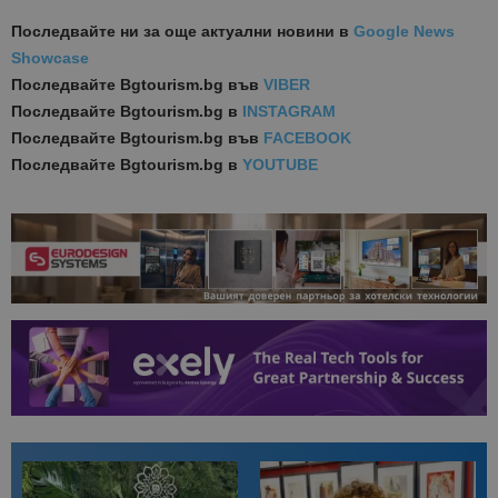
Последвайте ни за още актуални новини
в
Google News
Showcase
Последвайте
Bgtourism.bg във
VIBER
Последвайте
Bgtourism.bg в
INSTAGRAM
Последвайте
Bgtourism.bg във
FACEBOOK
Последвайте
Bgtourism.bg в
YOUTUBE