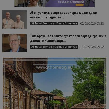
AI в туризма: защо камериерка може да се
окаже по-трудна за...
05/08/2026 08:28
AI Travel Economy с Елица Стоилова
Тим Браун: Хотелите губят пари заради грешки в
данните и липсващи...
13/07/2026 09:02
AI Travel Economy с Елица Стоилова