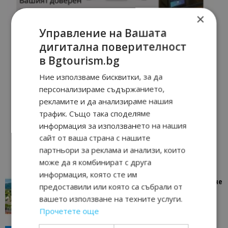
×
Управление на Вашата
дигитална поверителност
в Bgtourism.bg
Ние използваме бисквитки, за да
персонализираме съдържанието,
рекламите и да анализираме нашия
трафик. Също така споделяме
информация за използването на нашия
сайт от ваша страна с нашите
партньори за реклама и анализи, които
може да я комбинират с друга
информация, която сте им
“Пощенска картичка от…”: Петрич – Изживяване
предоставили или която са събрали от
отвъд очакваното
вашето използване на техните услуги.
11/07/2026 11:22
Петрич
Прочетете още