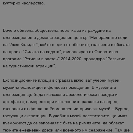
културно наследство.
Вече е обявена обществена поръчка за изграждане на
експозиционен и демонстрационен център “Минералните води
на “Акве Калиде””, който е един от обектите, включени в обхвата
на проект “Силата на водата”, финансиран от Оперативна
програма “Региони в растеж” 2014-2020, процедура “Развитие
на туристически атракции”.
Експозиционните площи в сградата включват учебен музей,
музейна експозиция и фондови помещения. В музейната
експозиция ще бъдат изложени археологически находки и
артефакти, намерени при изпълнените разкопки на терен,
експонати от фонда на Регионален исторически музей – Бургас,
гостуващи експозиции. В учебния музей посетителите ще имат
възможност да се запознаят с бита на римляните, да облекат
техните ежедневни дрехи или военното им снаряжение. Там ще