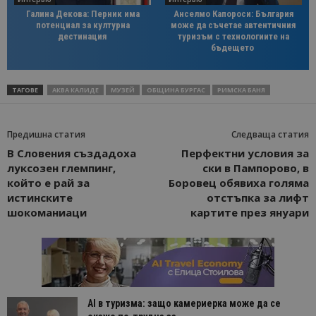
Галина Декова: Перник има
Анселмо Капороси: България
потенциал за културна
може да съчетае автентичния
дестинация
туризъм с технологиите на
бъдещето
ТАГОВЕ
АКВА КАЛИДЕ
МУЗЕЙ
ОБЩИНА БУРГАС
РИМСКА БАНЯ
Предишна статия
Следваща статия
В Словения създадоха
Перфектни условия за
луксозен глемпинг,
ски в Пампорово, в
който е рай за
Боровец обявиха голяма
истинските
отстъпка за лифт
шокоманиаци
картите през януари
AI в туризма: защо камериерка може да се