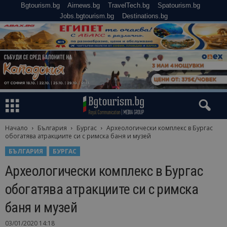
Bgtourism.bg
Airnews.bg
TravelTech.bg
Spatourism.bg
Jobs.bgtourism.bg
Destinations.bg
Начало
България
Бургас
Археологически комплекс в Бургас
обогатява атракциите си с римска баня и музей
БЪЛГАРИЯ
БУРГАС
Археологически комплекс в Бургас
обогатява атракциите си с римска
баня и музей
03/01/2020 14:18