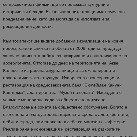
се прожектират филми, ще се провеждат културни и
исторически беседи. Експозиционните площи имат смесено
предназначение, като ще могат да се използват и за
рекреационни дейности.
Към този текст ще видите добавени визуализации на новия
проект, както и снимки на обекта от 2008 година, преди да
започне активната работа за разкриване и социализиране на
археологията. Оттогава до днес на територията на “Акве
Калиде” е изградена ажурна пиацета за експонираната
археологическата структура. Извършена е консервация и
реставрация на средновековната баня “Сюлейман Кануни
Каплъджа”, адаптирана за “Музей на водата”. Изградена е
чешма с минерална вода за обществено ползване.
Благоустроена е зоната за обществено обслужване. Богато е
озеленена и благоустроена парковата среда с алеи, фонтани,
пейки и сграда, помещаваща в себе си магазин с кафетерия.
Реализирана е консервация и реставрация на разкритите
археологически структури и са изградени пешеходни пасарелки.