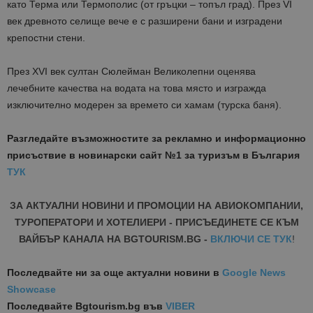
като Терма или Термополис (от гръцки – топъл град). През VI
век древното селище вече е с разширени бани и изградени
крепостни стени.
През ХVІ век султан Сюлейман Великолепни оценява
лечебните качества на водата на това място и изгражда
изключително модерен за времето си хамам (турска баня).
Разгледайте възможностите за рекламно и информационно
присъствие в новинарски сайт №1 за туризъм в България
ТУК
ЗА АКТУАЛНИ НОВИНИ И ПРОМОЦИИ НА АВИОКОМПАНИИ,
ТУРОПЕРАТОРИ И ХОТЕЛИЕРИ - ПРИСЪЕДИНЕТЕ СЕ КЪМ
ВАЙБЪР КАНАЛА НА BGTOURISM.BG -
ВКЛЮЧИ СЕ ТУК
!
Последвайте ни за още актуални новини
в
Google News
Showcase
Последвайте
Bgtourism.bg във
VIBER