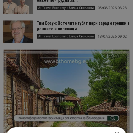
окаже по-трудна за...
05/08/2026 08:28
AI Travel Economy с Елица Стоилова
Тим Браун: Хотелите губят пари заради грешки в
данните и липсващи...
13/07/2026 09:02
AI Travel Economy с Елица Стоилова