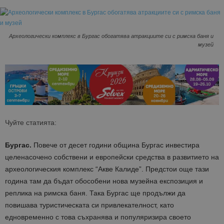
Археологически комплекс в Бургас обогатява атракциите си с римска баня и
музей
Чуйте статията:
Бургас.
Повече от десет години община Бургас инвестира
целенасочено собствени и европейски средства в развитието на
археологическия комплекс “Акве Калиде”. Предстои още тази
година там да бъдат обособени нова музейна експозиция и
реплика на римска баня. Така Бургас ще продължи да
повишава туристическата си привлекателност, като
едновременно с това съхранява и популяризира своето