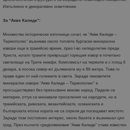
Изпълнено е декоративно осветление.
За “Акве Калиде”:
Множество исторически източници сочат, че “Акве Калиде –
Термополис” възниква около топлите бургаски минерални
извори още в тракийско време, през І-во хилядолетие преди
Христа, когато траките превръщат горещия извор в почитано
светилище на Трите нимфи. Комплексът на термите е с площ 6
декара, в посока север-юг дължината му е 86 метра. Това го
прави един от най-големите в света. Заради лековитите
минерални извори “Акве Калиде – Термополис” е
просъществувал без прекъсване векове наред. Падали са
империи, оттук са минавали преселения на народите, но в
тракийската, римската, византийската, османската и
българската епоха хората не са спрели да посещават мястото.
Заради този постоянен интерес, около банята е възникнал цял
град. През късното средновековие “Акве Калиде” става известен