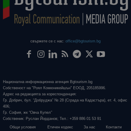
свържете се с нас:
office@bgtourism.bg
Национална информационна агенция Bgtourism.bg
Собственост на "Роял Комюникейшън" ЕООД, 205185996.
Адрес на редакцията за кореспонденция:
Гр. Добрич, бул. “Добруджа” № 28 (Сграда на Кадастъра), ет. 4, офис
406;
Гр. София, жк “Овча Купел”
Собственик: Руслан Йорданов; Тел.: +359 886 01 53 91
Общи условия
Етичен кодекс
За нас
Контакти