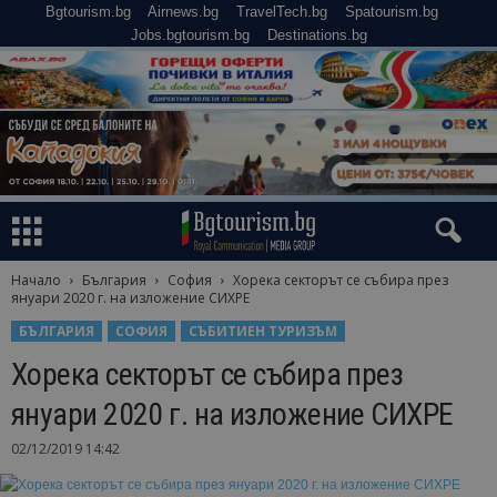
Bgtourism.bg
Airnews.bg
TravelTech.bg
Spatourism.bg
Jobs.bgtourism.bg
Destinations.bg
Начало
България
София
Хорека секторът се събира през
януари 2020 г. на изложение СИХРЕ
БЪЛГАРИЯ
СОФИЯ
СЪБИТИЕН ТУРИЗЪМ
Хорека секторът се събира през
януари 2020 г. на изложение СИХРЕ
02/12/2019 14:42