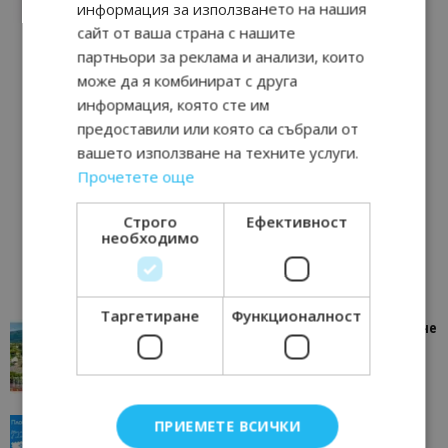
информация за използването на нашия
сайт от ваша страна с нашите
партньори за реклама и анализи, които
може да я комбинират с друга
информация, която сте им
предоставили или която са събрали от
вашето използване на техните услуги.
Прочетете още
Строго
Ефективност
необходимо
Таргетиране
Функционалност
“Пощенска картичка от…”: Петрич – Изживяване
отвъд очакваното
11/07/2026 11:22
Петрич
ПРИЕМЕТЕ ВСИЧКИ
“Пощенска картичка от…”: Пловдив, градът на
всички времена