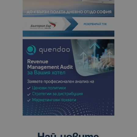
посетители
сесии и
кампании 
отчетите з
анализ на
сайтовете.