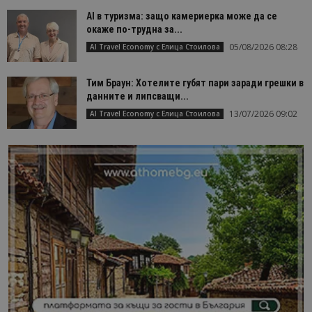
AI в туризма: защо камериерка може да се
окаже по-трудна за...
05/08/2026 08:28
AI Travel Economy с Елица Стоилова
Тим Браун: Хотелите губят пари заради грешки в
данните и липсващи...
13/07/2026 09:02
AI Travel Economy с Елица Стоилова