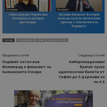
Интервю
Интервю
Галина Декова: Перник има
Анселмо Капороси: България
потенциал за културна
може да съчетае автентичния
дестинация
туризъм с технологиите на
бъдещето
ТАГОВЕ
ИЗЛОЖЕНИЕ
СИХРЕ
ХОРЕКА СЕКТОР
Предишна статия
Следваща статия
Първият хотел във
Киберпонеделник!
Велинград е финалист за
Ryanair пусна
Балканските Оскари
еднопосочни билети от
София до 5 държави за
по € 5