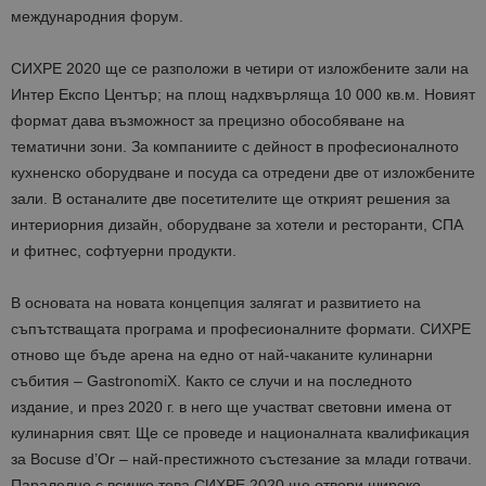
международния форум.
СИХРЕ 2020 ще се разположи в четири от изложбените зали на
Интер Експо Център; на площ надхвърляща 10 000 кв.м. Новият
формат дава възможност за прецизно обособяване на
тематични зони. За компаниите с дейност в професионалното
кухненско оборудване и посуда са отредени две от изложбените
зали. В останалите две посетителите ще открият решения за
интериорния дизайн, оборудване за хотели и ресторанти, СПА
и фитнес, софтуерни продукти.
В основата на новата концепция залягат и развитието на
съпътстващата програма и професионалните формати. СИХРЕ
отново ще бъде арена на едно от най-чаканите кулинарни
събития – GastronomiX. Както се случи и на последното
издание, и през 2020 г. в него ще участват световни имена от
кулинарния свят. Ще се проведе и националната квалификация
за Bocuse d’Or – най-престижното състезание за млади готвачи.
Паралелно с всичко това СИХРЕ 2020 ще отвори широко