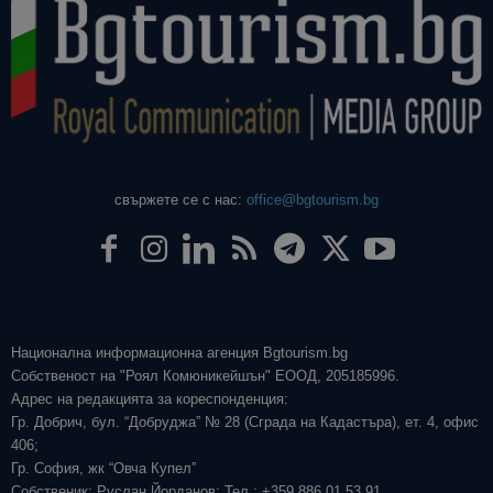
свържете се с нас:
office@bgtourism.bg
Национална информационна агенция Bgtourism.bg
Собственост на "Роял Комюникейшън" ЕООД, 205185996.
Адрес на редакцията за кореспонденция:
Гр. Добрич, бул. “Добруджа” № 28 (Сграда на Кадастъра), ет. 4, офис
406;
Гр. София, жк “Овча Купел”
Собственик: Руслан Йорданов; Тел.: +359 886 01 53 91