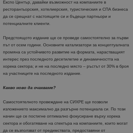
Експо Център, давайки възможност на компаниите в
ресторантьорския, хотелиерския, туристическия и СПА бизнеса
да се срещнат с настоящите си и бъдещи партньори и
потенциалните клиенти.
Предстоящото издание ще се проведе самостоятелно за първи
път от осем години. Основните катализатори за концептуалната
промяна са устойчивото развитие на формата, нарастващият
интерес през последното десетилетие и динамичността на
хорека сектора; и не на последно място – ръстът от 30% в броя
на участниците на последното издание.
Какво ново да очакваме?
Самостоятелното провеждане на СИХРЕ ще позволи
изложението максимално да разгърне потенциала си. По този
начин ще се постигне оптимално фокусиране върху хорека
сектора и обогатяване на спектъра на компаниите, които могат
да се възползват от предимствата, предоставяни от