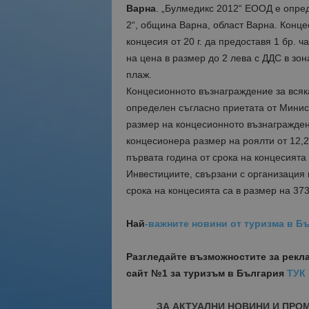
Варна
. „Булмедикс 2012“ ЕООД е опре
2“, община Варна, област Варна. Конце
концесия от 20 г. да предоставя 1 бр. ч
на цена в размер до 2 лева с ДДС в зо
плаж.
Концесионното възнаграждение за всяка
определен съгласно приетата от Мини
размер на концесионното възнагражден
концесионера размер на роялти от 12,2
първата година от срока на концесията 
Инвестициите, свързани с организация 
срока на концесията са в размер на 373
Най
-важните новини от туризма в Бъ
Разгледайте възможностите за рекл
сайт №1 за туризъм в България
ТУК
ЗА АКТУАЛНИ НОВИНИ И ПРО