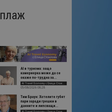
 плаж
AI в туризма: защо
камериерка може да се
окаже по-трудна за...
AI Travel Economy с Елица Стоилова
05/08/2026 08:28
Тим Браун: Хотелите губят
пари заради грешки в
данните и липсващи...
AI Travel Economy с Елица Стоилова