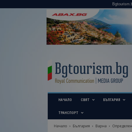
Bgtourism.
B
g
t
o
u
r
i
НАЧАЛО
СВЯТ
БЪЛГАРИЯ
s
m
.
ТРАНСПОРТ
b
g
Начало
България
Варна
Определен 
–