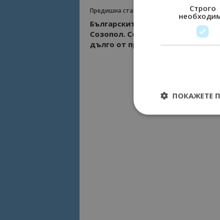
Строго
Предишна статия
необходи
Българските туристи избраха
Созопол. Сезонът ще продължи 
дълго от предишни години
ПОКАЖЕТЕ 
Строго необходимит
управление на акау
Име
cookie_notice_acc