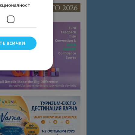
кционалност
ТЕ ВСИЧКИ
елско влизане и
тки.
омните съгласието
квитки на сайта.