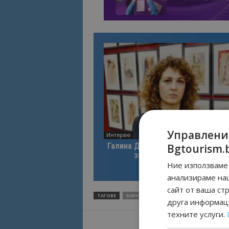
Управлени
Интервю
Галина Декова: Перник има поте
Bgtourism.
за културна дестинация
Ние използваме 
анализираме на
сайт от ваша ст
ТАГОВЕ
ВАРНА
КАБАКУМ
НОВ КОНЦЕСИОНЕ
друга информаци
техните услуги.