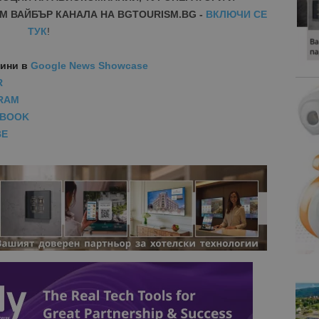
М ВАЙБЪР КАНАЛА НА BGTOURISM.BG -
ВКЛЮЧИ СЕ
ТУК
!
вини
в
Google News Showcase
R
RAM
EBOOK
BE