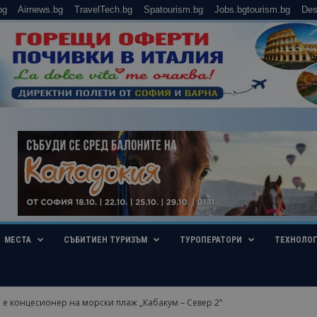
bg
Airnews.bg
TravelTech.bg
Spatourism.bg
Jobs.bgtourism.bg
Des
МЕСТА
СЪБИТИЕН ТУРИЗЪМ
ТУРОПЕРАТОРИ
ТЕХНОЛО
е концесионер на морски плаж „Кабакум – Север 2“