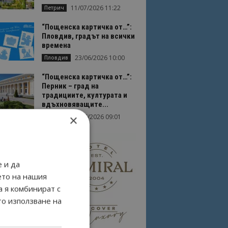
11/07/2026 11:22
Петрич
“Пощенска картичка от…”:
Пловдив, градът на всички
времена
23/06/2026 10:00
Пловдив
“Пощенска картичка от…”:
Перник – град на
традициите, културата и
вдъхновяващите...
×
17/06/2026 09:01
Перник
 и да
ето на нашия
а я комбинират с
то използване на