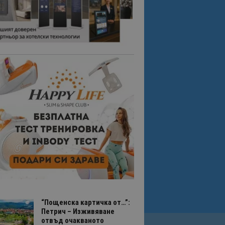
“Пощенска картичка от…”:
Петрич – Изживяване
отвъд очакваното