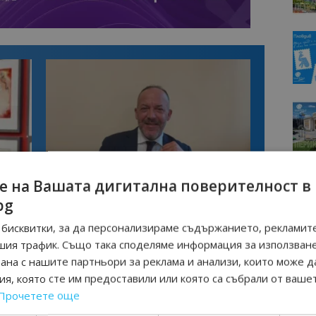
е на Вашата дигитална поверителност в
Интервю
нциал
Анселмо Капороси: България може да
bg
съчетае автентичния туризъм с
технологиите на бъдещето
бисквитки, за да персонализираме съдържанието, рекламите
шия трафик. Също така споделяме информация за използван
рана с нашите партньори за реклама и анализи, които може д
Р
ПЛАЖ
я, която сте им предоставили или която са събрали от ваше
Прочетете още