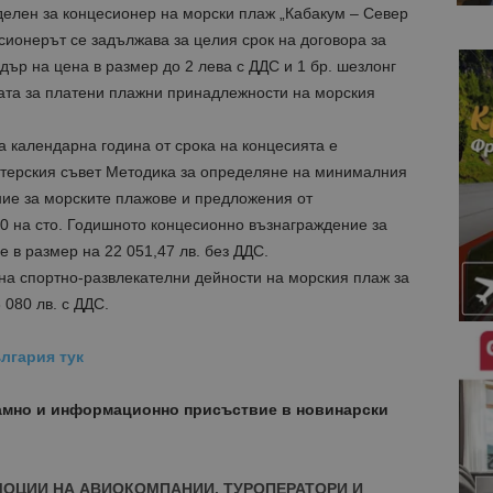
делен за концесионер на морски плаж „Кабакум – Север
сионерът се задължава за целия срок на договора за
адър на цена в размер до 2 лева с ДДС и 1 бр. шезлонг
ната за платени плажни принадлежности на морския
 календарна година от срока на концесията е
стерския съвет Методика за определяне на минималния
ие за морските плажове и предложения от
0 на сто. Годишното концесионно възнаграждение за
е в размер на 22 051,47 лв. без ДДС.
на спортно-развлекателни дейности на морския плаж за
 080 лв. с ДДС.
лгария тук
амно и информационно присъствие в новинарски
МОЦИИ НА АВИОКОМПАНИИ, ТУРОПЕРАТОРИ И