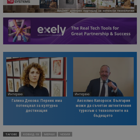
Интервю
Интервю
Галина Декова: Перник има
Анселмо Капороси: България
потенциал за културна
може да съчетае автентичния
дестинация
туризъм с технологиите на
бъдещето
ТАГОВЕ
КОВИД-19
МЕРКИ
ЧЕХИЯ