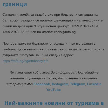
граници
Сигнали и молби за съдействие при бедствени ситуации на
български граждани се приемат денонощно и на телефонните
линии на дирекция “Ситуационен център”: +359 2 948 24 04;
+359 2 971 38 56 или на имейл: crisis@mfa.bg.
Препоръчваме на българските граждани, при пътувания в
чужбина, да се възползват от възможността да се регистрират в
рубриката “Пътувам за…” на следния адрес:
https://mfa.bg/bg/embassyinfo
.
Има значение кой и кога Ви информира! Последвайте
нашите страници за бърза, достоверна и актуална
информация във
Facebook
,
Instagram
,
Telegram
,
LinkedIn
,
YouTube
.
Най-важните новини от туризма в