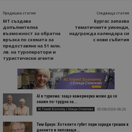
Предишна статия
Следваща статия
МТ създава
Бургас запазва
допълнителна
тематичните уикенди,
възможност за обратна
надгражда календара си
връзка по схемата за
с нови събития
предоставяне на 51 млн.
лв. на туроператори и
туристически агенти
AI в туризма: защо камериерка може да се
окаже по-трудна за...
05/08/2026 08:28
AI Travel Economy с Елица Стоилова
Тим Браун: Хотелите губят пари заради грешки в
данните и липсващи...