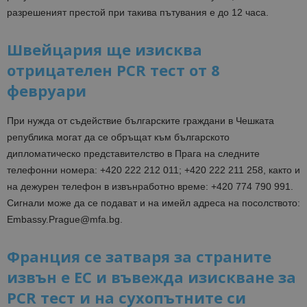
разрешеният престой при такива пътувания е до 12 часа.
Швейцария ще изисква
отрицателен PCR тест от 8
февруари
При нужда от съдействие българските граждани в Чешката
република могат да се обръщат към българското
дипломатическо представителство в Прага на следните
телефонни номера: +420 222 212 011; +420 222 211 258, както и
на дежурен телефон в извънработно време: +420 774 790 991.
Сигнали може да се подават и на имейл адреса на посолството:
Embassy.Prague@mfa.bg.
Франция се затваря за страните
извън е ЕС и въвежда изискване за
PCR тест и на сухопътните си