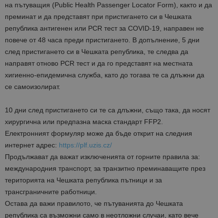
на пътуващия (Public Health Passenger Locator Form), както и да
преминат и да представят при пристигането си в Чешката
република антигенен или PCR тест за COVID-19, направен не
повече от 48 часа преди пристигането. В допълнение, 5 дни
след пристигането си в Чешката република, те следва да
направят отново PCR тест и да го представят на местната
хигиенно-епидемична служба, като до тогава те са длъжни да
се самоизолират.
10 дни след пристигането си те са длъжни, също така, да носят
хирургична или предпазна маска стандарт FFP2.
Електронният формуляр може да бъде открит на следния
интернет адрес:
https://plf.uzis.cz/
Продължават да важат изключенията от горните правила за:
международния транспорт, за транзитно преминаващите през
територията на Чешката република пътници и за
трансграничните работници.
Остава да важи правилото, че пътуванията до Чешката
република са възможни само в неотложни случаи, като вече