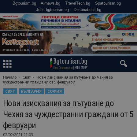
Bgtourism.bg
Airnews.bg
TravelTech.bg
Spatourism.bg
Jobs.bgtourism.bg
Destinations.bg
Начало
Свят
Нови изисквания за пътуване до Чехия за
чуждестранни граждани от 5 февруари
СВЯТ
БЪЛГАРИЯ
СОФИЯ
Нови изисквания за пътуване до
Чехия за чуждестранни граждани от 5
февруари
02/02/2021 21:03