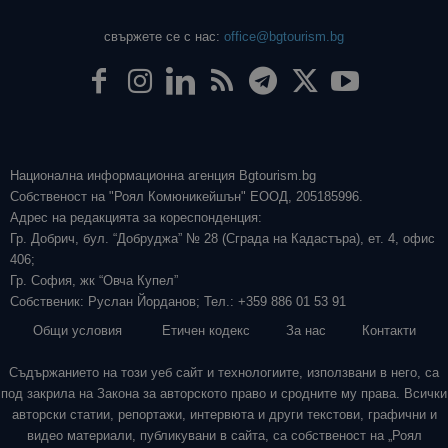
свържете се с нас:
office@bgtourism.bg
Национална информационна агенция Bgtourism.bg
Собственост на "Роял Комюникейшън" ЕООД, 205185996.
Адрес на редакцията за кореспонденция:
Гр. Добрич, бул. “Добруджа” № 28 (Сграда на Кадастъра), ет. 4, офис
406;
Гр. София, жк “Овча Купел”
Собственик: Руслан Йорданов; Тел.: +359 886 01 53 91
Общи условия
Етичен кодекс
За нас
Контакти
Съдържанието на този уеб сайт и технологиите, използвани в него, са
под закрила на Закона за авторското право и сродните му права. Всички
авторски статии, репортажи, интервюта и други текстови, графични и
видео материали, публикувани в сайта, са собственост на „Роял