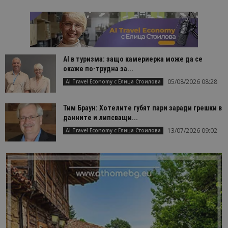
AI в туризма: защо камериерка може да се
окаже по-трудна за...
05/08/2026 08:28
AI Travel Economy с Елица Стоилова
Тим Браун: Хотелите губят пари заради грешки в
данните и липсващи...
13/07/2026 09:02
AI Travel Economy с Елица Стоилова