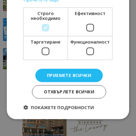
11/07/2026 11:22
Петрич
Строго
Ефективност
необходимо
“Пощенска картичка от…”: Пловдив, градът на
всички времена
23/06/2026 10:00
Пловдив
Таргетиране
Функционалност
“Пощенска картичка от…”: Перник – град на
традициите, културата и вдъхновяващите...
17/06/2026 09:01
Перник
ПРИЕМЕТЕ ВСИЧКИ
ОТХВЪРЛЕТЕ ВСИЧКИ
ПОКАЖЕТЕ ПОДРОБНОСТИ
Строго необходимо
Ефективност