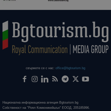
свържете се с нас:
office@bgtourism.bg
Национална информационна агенция Bgtourism.bg
Собственост на "Роял Комюникейшън" ЕООД, 205185996.