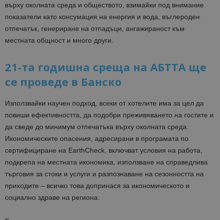
върху околната среда и обществото, взимайки под внимание
показатели като консумация на енергия и вода, въглероден
отпечатък, генериране на отпадъци, ангажираност към
местната общност и много други.
21-та годишна среща на АБТТА ще
се проведе в Банско
Използвайки научен подход, всеки от хотелите има за цел да
повиши ефективността, да подобри преживяването на гостите и
да сведе до минимум отпечатъка върху околната среда.
Икономическите опасения, адресирани в програмата по
сертифициране на EarthCheck, включват условия на работа,
подкрепа на местната икономика, използване на справедлива
търговия за стоки и услуги и разпознаване на сезонността на
приходите – всичко това допринася за икономическото и
социално здраве на региона.