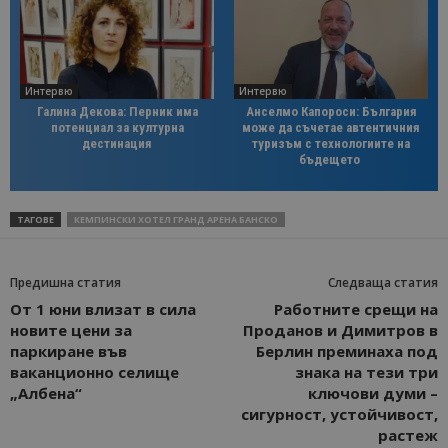
Интервю
Интервю
Галина Декова: Перник има
Анселмо Капороси: България
потенциал за културна
може да съчетае автентичния
дестинация
туризъм с технологиите на
бъдещето
ТАГОВЕ
КЕМПИНСКИ ХОТЕЛ ГРАНД АРЕНА БАНСКО
Предишна статия
Следваща статия
От 1 юни влизат в сила
Работните срещи на
новите цени за
Проданов и Димитров в
паркиране във
Берлин преминаха под
ваканционно селище
знака на тези три
„Албена“
ключови думи –
сигурност, устойчивост,
растеж