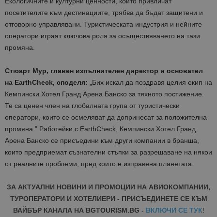
Екологичните и културни ценности, които привличат
посетителите към дестинациите, трябва да бъдат защитени и
отговорно управлявани. Туристическата индустрия и нейните
оператори играят ключова роля за осъществяването на тази
промяна.
Стюарт Мур, главен изпълнителен директор и основател
на EarthCheck, споделя:
„Бих искал да поздравя целия екип на
Кемпински Хотел Гранд Арена Банско за тяхното постижение.
Те са ценен член на глобалната група от туристически
оператори, които се осмеляват да допринесат за положителна
промяна.” Работейки с EarthCheck, Кемпински Хотел Гранд
Арена Банско се присъедини към други компании в бранша,
които предприемат съзнателни стъпки за разрешаване на някои
от реалните проблеми, пред които е изправена планетата.
ЗА АКТУАЛНИ НОВИНИ И ПРОМОЦИИ НА АВИОКОМПАНИИ,
ТУРОПЕРАТОРИ И ХОТЕЛИЕРИ - ПРИСЪЕДИНЕТЕ СЕ КЪМ
ВАЙБЪР КАНАЛА НА BGTOURISM.BG -
ВКЛЮЧИ СЕ ТУК
!