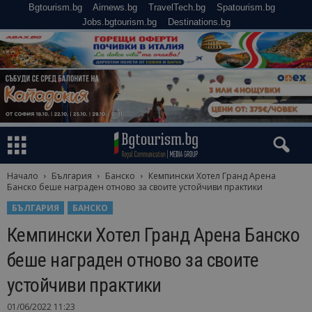
Bgtourism.bg
Airnews.bg
TravelTech.bg
Spatourism.bg
Jobs.bgtourism.bg
Destinations.bg
Начало
България
Банско
Кемпински Хотел Гранд Арена
Банско беше награден отново за своите устойчиви практики
БЪЛГАРИЯ
БАНСКО
Кемпински Хотел Гранд Арена Банско
беше награден отново за своите
устойчиви практики
01/06/2022 11:23