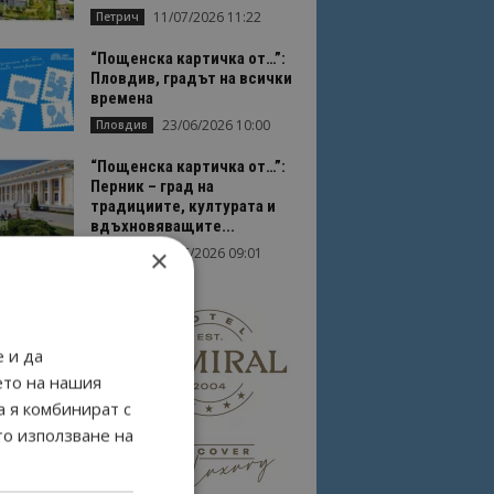
11/07/2026 11:22
Петрич
“Пощенска картичка от…”:
Пловдив, градът на всички
времена
23/06/2026 10:00
Пловдив
“Пощенска картичка от…”:
Перник – град на
традициите, културата и
вдъхновяващите...
×
17/06/2026 09:01
Перник
 и да
ето на нашия
а я комбинират с
то използване на