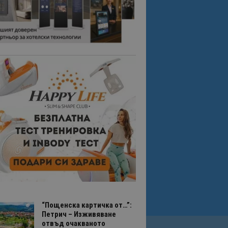
“Пощенска картичка от…”:
Петрич – Изживяване
отвъд очакваното