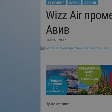
БЪЛГАРИЯ
ВАРНА
СОФИЯ
Н
Wizz Air пром
а
й
-
Авив
в
а
ж
01/03/2020 17:30
н
о
т
о
о
т
т
у
р
и
з
м
Чуйте статията:
а
!