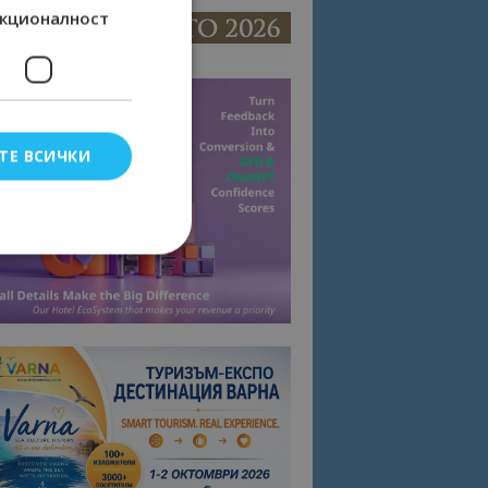
кционалност
ТЕ ВСИЧКИ
елско влизане и
тки.
омните съгласието
квитки на сайта.