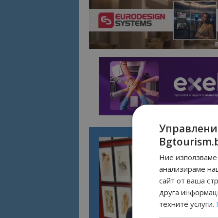
Управлени
Bgtourism.
Ние използваме 
анализираме на
сайт от ваша ст
друга информаци
техните услуги.