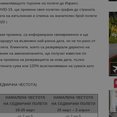
и намаляващото търсене на полети до Израел,
OVID-19, ще промени своя полетен график до страната.
ата на изпълнение и отмяна на значителен брой полети
20 г.
 тази промяна, са информирани своевременно и ще
аршрут на възможно най-ранна дата, но не по-рано от
лета. Клиентите, които са резервирали директно на
ение на авиокомпанията, ще получат известие по
на промяна на резервацията за нова дата, пълно
тената сума или 120% възстановяване на сумата като
СЕДМИЧНА ЧЕСТОТА)
НАМАЛЕНА ЧЕСТОТА
НАМАЛЕНА ЧЕСТОТА
НА СЕДМИЧНИ ПОЛЕТИ
НА СЕДМИЧНИ ПОЛЕТИ
18-25 март
25 март – 2 април
от 7 на 5
от 7 на 5