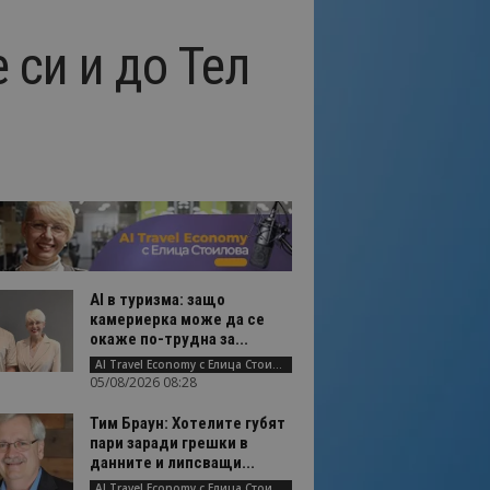
 си и до Тел
AI в туризма: защо
камериерка може да се
окаже по-трудна за...
AI Travel Economy с Елица Стоилова
05/08/2026 08:28
Тим Браун: Хотелите губят
пари заради грешки в
данните и липсващи...
AI Travel Economy с Елица Стоилова