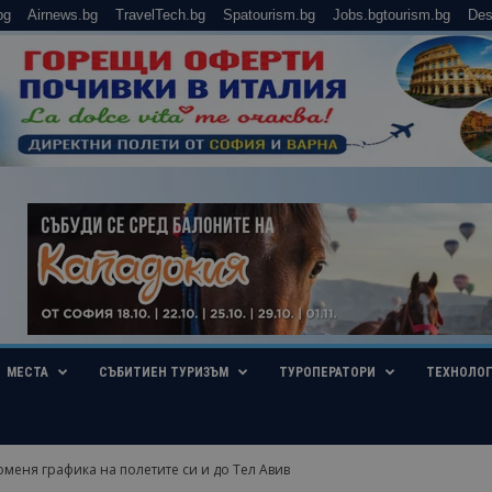
bg
Airnews.bg
TravelTech.bg
Spatourism.bg
Jobs.bgtourism.bg
Des
МЕСТА
СЪБИТИЕН ТУРИЗЪМ
ТУРОПЕРАТОРИ
ТЕХНОЛО
роменя графика на полетите си и до Тел Авив