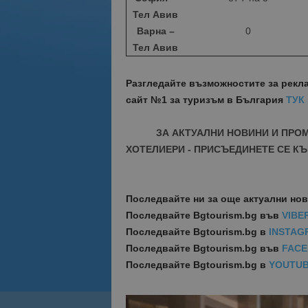
Тел Авив
Варна –
0
Тел Авив
Разгледайте възможностите за рекл
сайт №1 за туризъм в България
ТУК
ЗА АКТУАЛНИ НОВИНИ И ПРО
ХОТЕЛИЕРИ - ПРИСЪЕДИНЕТЕ СЕ КЪ
Последвайте ни за още актуални но
Последвайте
Bgtourism.bg във
VIBE
Последвайте
Bgtourism.bg в
INSTAG
Последвайте
Bgtourism.bg във
FAC
Последвайте
Bgtourism.bg в
YOUTU