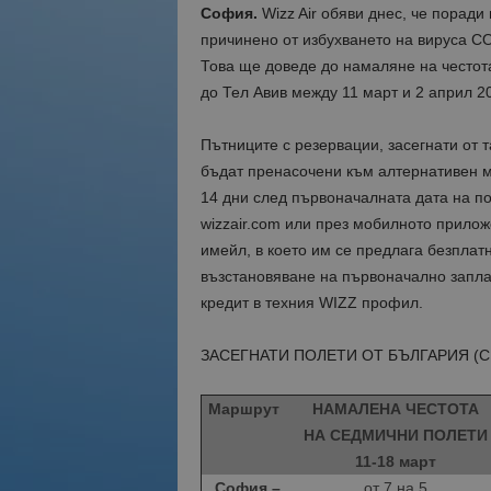
София.
Wizz Air обяви днес, че порад
причинено от избухването на вируса C
Това ще доведе до намаляне на честот
до Тел Авив между 11 март и 2 април 20
Пътниците с резервации, засегнати от
бъдат пренасочени към алтернативен м
14 дни след първоначалната дата на по
wizzair.com или през мобилното прилож
имейл, в което им се предлага безплат
възстановяване на първоначално запла
кредит в техния WIZZ профил.
ЗАСЕГНАТИ ПОЛЕТИ ОТ БЪЛГАРИЯ (
Маршрут
НАМАЛЕНА ЧЕСТОТА
НА СЕДМИЧНИ ПОЛЕТИ
11-18 март
София –
от 7 на 5