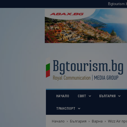
Bgtourism.
B
g
t
o
u
r
i
НАЧАЛО
СВЯТ
БЪЛГАРИЯ
s
m
.
ТРАНСПОРТ
b
g
Начало
България
Варна
Wizz Air п
–