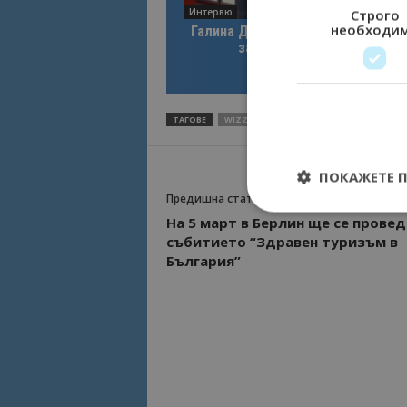
Интервю
Строго
необходи
Галина Декова: Перник има поте
за културна дестинация
ТАГОВЕ
WIZZ AIR
ИЗРАЕЛ КОРОНАВИРУС
П
ПОКАЖЕТЕ 
Предишна статия
На 5 март в Берлин ще се провед
събитието “Здравен туризъм в
България”
Строго необходимит
управление на акау
Име
cookie_notice_acc