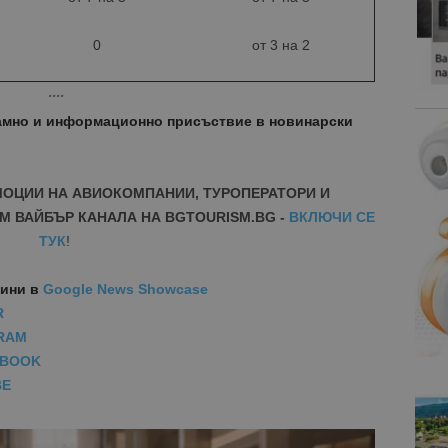
0
от 3 на 2
* * * *
амно и информационно присъствие в новинарски
МОЦИИ НА АВИОКОМПАНИИ, ТУРОПЕРАТОРИ И
М ВАЙБЪР КАНАЛА НА BGTOURISM.BG -
ВКЛЮЧИ СЕ
ТУК
!
вини
в
Google News Showcase
R
RAM
EBOOK
BE