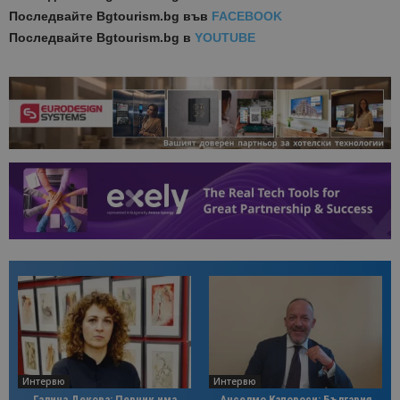
Последвайте
Bgtourism.bg във
FACEBOOK
Последвайте
Bgtourism.bg в
YOUTUBE
Интервю
Интервю
Галина Декова: Перник има
Анселмо Капороси: България