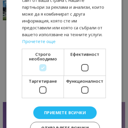
сайт от ваша страна с нашите
“Пощенска картичка от…”: Перник – град на
партньори за реклама и анализи, които
традициите, културата и вдъхновяващите...
може да я комбинират с друга
17/06/2026 09:01
Перник
информация, която сте им
предоставили или която са събрали от
вашето използване на техните услуги.
Прочетете още
Строго
Ефективност
необходимо
Таргетиране
Функционалност
ПРИЕМЕТЕ ВСИЧКИ
ОТХВЪРЛЕТЕ ВСИЧКИ