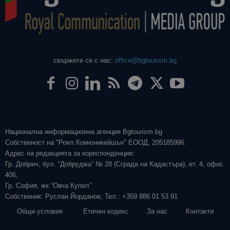
свържете се с нас:
office@bgtourism.bg
Национална информационна агенция Bgtourism.bg
Собственост на "Роял Комюникейшън" ЕООД, 205185996.
Адрес на редакцията за кореспонденция:
Гр. Добрич, бул. “Добруджа” № 28 (Сграда на Кадастъра), ет. 4, офис
406;
Гр. София, жк “Овча Купел”
Собственик: Руслан Йорданов; Тел.: +359 886 01 53 91
Общи условия
Етичен кодекс
За нас
Контакти