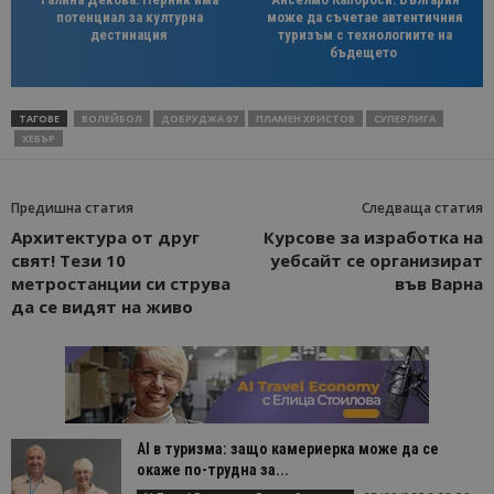
потенциал за културна
може да съчетае автентичния
дестинация
туризъм с технологиите на
бъдещето
ТАГОВЕ
ВОЛЕЙБОЛ
ДОБРУДЖА 07
ПЛАМЕН ХРИСТОВ
СУПЕРЛИГА
ХЕБЪР
Предишна статия
Следваща статия
Архитектура от друг
Курсове за изработка на
свят! Тези 10
уебсайт се организират
метростанции си струва
във Варна
да се видят на живо
AI в туризма: защо камериерка може да се
окаже по-трудна за...