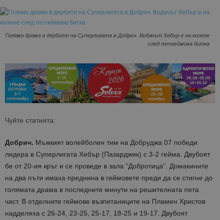
Голяма драма в дербито на Суперлигата в Добрич. Водачът Хебър е на колене
след петгеймова битка
Чуйте статията:
Добрич.
Мъжкият волейболен тим на Добруджа 07 победи
лидера в Суперлигата Хебър (Пазарджик) с 3-2 гейма. Двубоят
бе от 20-ия кръг и се проведе в зала “Добротица”. Домакините
на два пъти имаха преднина в геймовете преди да се стигне до
голямата драма в последните минути на решителната пета
част. В отделните геймове възпитаниците на Пламен Христов
надделяха с 26-24, 23-25, 25-17, 18-25 и 19-17. Двубоят