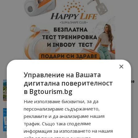
×
Управление на Вашата
дигитална поверителност
“Пощенска картичка от…”: Петрич – Изживяване
отвъд очакваното
в Bgtourism.bg
11/07/2026 11:22
Петрич
Ние използваме бисквитки, за да
персонализираме съдържанието,
“Пощенска картичка от…”: Пловдив, градът на
рекламите и да анализираме нашия
всички времена
трафик. Също така споделяме
23/06/2026 10:00
Пловдив
информация за използването на нашия