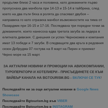
продължи близо 2 часа и половина, като домакините първо
пропуснаха два мачбола при 14-13 и 15-14 в тайбрека, след
което на два пъти бяха в ролята да спасяват двубоя –
направиха го като отразиха мачбол възможностите на тима от
Пазарджик при 16-15 и 17-16. Последваха три поредни точки за
домакините, които нанесоха едва третата загуба за лидера в
елитната дивизия. С днешния си успех Чернокожев и компания
имат 13 победи и 7 загуби. В следващите два кръга в редовния
сезон Добруджа 07 гостува на 8 март на Пирин и приемат
Черно море на 15 март.
ЗА АКТУАЛНИ НОВИНИ И ПРОМОЦИИ НА АВИОКОМПАНИИ,
ТУРОПЕРАТОРИ И ХОТЕЛИЕРИ - ПРИСЪЕДИНЕТЕ СЕ КЪМ
ВАЙБЪР КАНАЛА НА BGTOURISM.BG -
ВКЛЮЧИ СЕ ТУК
!
Последвайте ни за още актуални новини
в
Google News
Showcase
Последвайте
Bgtourism.bg във
VIBER
Последвайте
Bgtourism.bg в
INSTAGRAM