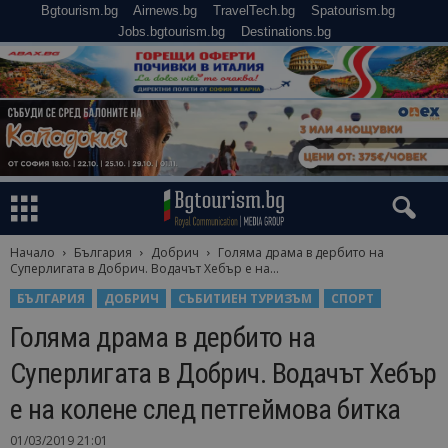
Bgtourism.bg
Airnews.bg
TravelTech.bg
Spatourism.bg
Jobs.bgtourism.bg
Destinations.bg
Начало
България
Добрич
Голяма драма в дербито на
Суперлигата в Добрич. Водачът Хебър е на...
БЪЛГАРИЯ
ДОБРИЧ
СЪБИТИЕН ТУРИЗЪМ
СПОРТ
Голяма драма в дербито на
Суперлигата в Добрич. Водачът Хебър
е на колене след петгеймова битка
01/03/2019 21:01