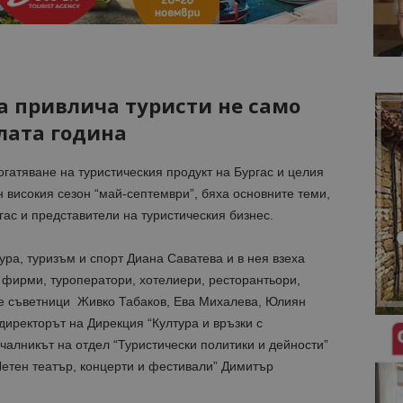
а привлича туристи не само
ялата година
гатяване на туристическия продукт на Бургас и целия
н високия сезон “май-септември”, бяха основните теми,
с и представители на туристическия бизнес.
ура, туризъм и спорт Диана Саватева и в нея взеха
 фирми, туроператори, хотелиери, ресторантьори,
те съветници Живко Табаков, Ева Михалева, Юлиян
директорът на Дирекция “Култура и връзки с
алникът на отдел “Туристически политики и дейности”
Летен театър, концерти и фестивали” Димитър