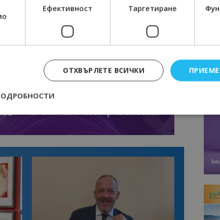
Ефективност
Таргетиране
Фун
мо
ОТХВЪРЛЕТЕ ВСИЧКИ
ПРИЕМЕ
ПОДРОБНОСТИ
Строго необходимо
Ефективност
Таргетиране
Функционалност
е бисквитки позволяват основната функционалност на уебсайта, като потребит
нта. Уебсайтът не може да се използва правилно без строго необходими бискви
Доставчик
/
Валиден
Описание
Домейн
до
epted
lisandraramos.com
7 дни
Тази бисквитка се използва, за да зап
bgtourism.bg
на потребителя за използването на бис