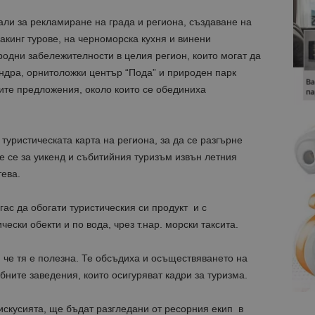
ли за рекламиране на града и региона, създаване на
акинг турове, на черноморска кухня и винени
одни забележителности в целия регион, които могат да
ндра, орнитоложки център “Пода” и природен парк
ите предложения, около които се обединиха
 туристическата карта на региона, за да се разгърне
 се за уикенд и събитийния туризъм извън летния
тева.
ас да обогати туристическия си продукт и с
ски обекти и по вода, чрез т.нар. морски таксита.
че тя е полезна. Те обсъдиха и осъществяването на
бните заведения, които осигуряват кадри за туризма.
искусията, ще бъдат разгледани от ресорния екип в