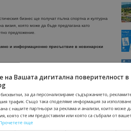
тическия бизнес ще получат пълна спортна и културна
а визия, която може да бъде предлагана като
етно предложение.
амно и информационно присъствие в новинарски
МОЦИИ НА АВИОКОМПАНИИ, ТУРОПЕРАТОРИ И
М ВАЙБЪР КАНАЛА НА BGTOURISM.BG -
ВКЛЮЧИ СЕ
е на Вашата дигитална поверителност в
ТУК
!
bg
бисквитки, за да персонализираме съдържанието, рекламите
вини
в
Google News Showcase
шия трафик. Също така споделяме информация за използван
R
рана с нашите партньори за реклама и анализи, които може д
RAM
я, която сте им предоставили или която са събрали от ваше
EBOOK
Прочетете още
BE