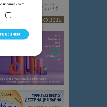
кционалност
ТЕ ВСИЧКИ
елско влизане и
тки.
омните съгласието
квитки на сайта.