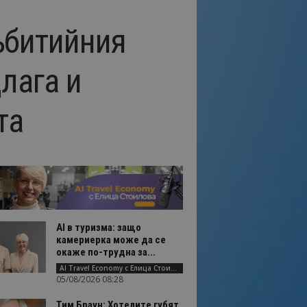
събитийния
лага и
та
AI в туризма: защо
камериерка може да се
окаже по-трудна за...
AI Travel Economy с Елица Стоилова
05/08/2026 08:28
Тим Браун: Хотелите губят