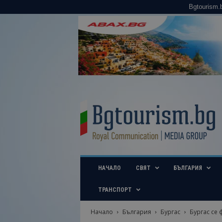
Bgtourism.
B
g
t
o
u
r
i
НАЧАЛО
СВЯТ
БЪЛГАРИЯ
s
m
.
ТРАНСПОРТ
b
g
Начало
България
Бургас
Бургас се 
–