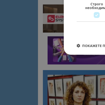
Строго
необходи
ПОКАЖЕТЕ 
Строго необходимит
управление на акау
Име
cookie_notice_acc