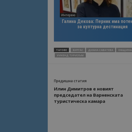
Име
Интервю
Име
Галина Декова: Перник има поте
sc_is_visitor_uniq
за културна дестинация
is_visitor_unique
is_unique
ТАГОВЕ
БУРГАС
ДИАНА САВАТЕВА
ОБЩИНА 
УИКЕНД ТУРИЗЪМ
_ga_B09EBBY8PY
_ga_WXPDN4HSCV
Предишна статия
Илин Димитров е новият
_ga_FK650GXHRZ
председател на Варненската
туристическа камара
_ga