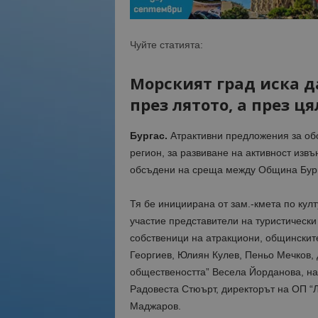
Чуйте статията:
Морският град иска д
през лятото, а през ц
Бургас.
Атрактивни предложения за обо
регион, за развиване на активност извъ
обсъдени на среща между Община Бурга
Тя бе инициирана от зам.-кмета по култ
участие представители на туристически
собственици на атракциони, общински
Георгиев, Юлиян Кулев, Пеньо Мечков, 
обществеността” Весела Йорданова, нач
Радовеста Стюърт, директорът на ОП “
Маджаров.