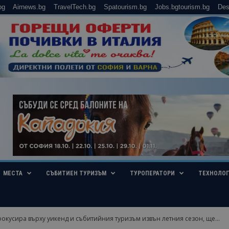
bg
Airnews.bg
TravelTech.bg
Spatourism.bg
Jobs.bgtourism.bg
Des
МЕСТА
СЪБИТИЕН ТУРИЗЪМ
ТУРОПЕРАТОРИ
ТЕХНОЛО
фокусира върху уикенд и събитийния туризъм извън летния сезон, ще...