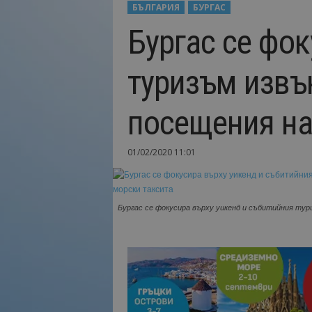
БЪЛГАРИЯ
БУРГАС
Н
Бургас се фок
а
й
-
туризъм извън
в
а
ж
посещения на
н
о
т
01/02/2020 11:01
о
о
т
т
Бургас се фокусира върху уикенд и събитийния тури
у
р
и
з
м
а
!