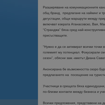
Разширяване на комуникационните кана
общ бранд, предлагане на хайкинг и тр
дегустации, общи маршрути между прир
включват езерата Атанасовско, Вая, Ма
“Странджа” бяха сред най-конструктивн
присъстващите.
“Нужно е да се активират всички точки в
големият му потенциал. Фокусирали сме
сезон”, обясни зам.-кметът Диана Сава
Анонсирана бе възможността скоро Бург
предлагането на посещение на туристиче
Участници в срещата бяха единодушни, 
по-близки контакти между бизнеса и уче
Всички предложения, представени на д