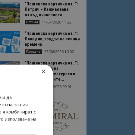
“Пощенска картичка от…”:
Петрич – Изживяване
отвъд очакваното
11/07/2026 11:22
Петрич
“Пощенска картичка от…”:
Пловдив, градът на всички
времена
23/06/2026 10:00
Пловдив
“Пощенска картичка от…”:
Перник – град на
×
традициите, културата и
вдъхновяващите...
17/06/2026 09:01
Перник
 и да
ето на нашия
а я комбинират с
то използване на