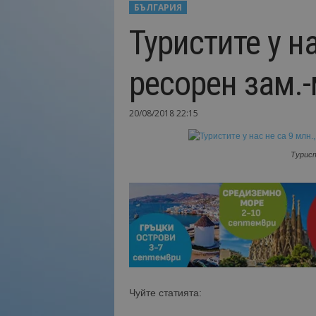
БЪЛГАРИЯ
Н
Туристите у на
а
й
-
ресорен зам.
в
а
ж
20/08/2018 22:15
н
о
т
Турист
о
о
т
т
у
р
и
з
м
Чуйте статията:
а
!