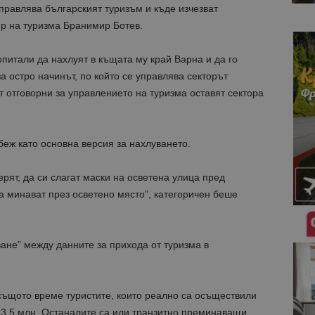
правлява българският туризъм и къде изчезват
р на туризма Бранимир Ботев.
опитали да нахлуят в къщата му край Варна и да го
а остро начинът, по който се управлява секторът
т отговорни за управлението на туризма оставят сектора
беж като основна версия за нахлуването.
ерят, да си слагат маски на осветена улица пред
да минават през осветено място”, категоричен беше
ане” между данните за прихода от туризма в
в същото време туристите, които реално са осъществили
 3,5 млн. Останалите са или транзитно преминаващи,