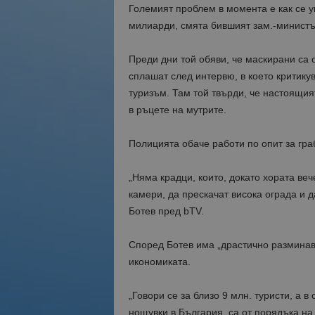
Големият проблем в момента е как се у
милиарди, смята бившият зам.-министъ
Преди дни той обяви, че маскирани са 
сплашат след интервю, в което критикув
туризъм. Там той твърди, че настоящия
в ръцете на мутрите.
Полицията обаче работи по опит за гра
„Няма крадци, които, докато хората веч
камери, да прескачат висока ограда и 
Ботев пред bTV.
Според Ботев има „драстично разминав
икономиката.
„Говори се за близо 9 млн. туристи, а 
нощувки в България, са от порядъка на