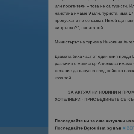
или посетители – това не са туристи. И
наистина имаме 9 млн. туристи, има 17
пропускат и не се казват. Някой ще повя
си тръгват?”, попита той.
Министърът на туризма Николина Ангелк
Двамата бяха част от един екип преди 
различия с министър Ангелкова имаме 
желание да напусна след нейното назн
каза той.
ЗА АКТУАЛНИ НОВИНИ И ПРО
ХОТЕЛИЕРИ - ПРИСЪЕДИНЕТЕ СЕ КЪ
Последвайте ни за още актуални но
Последвайте
Bgtourism.bg във
VIBE