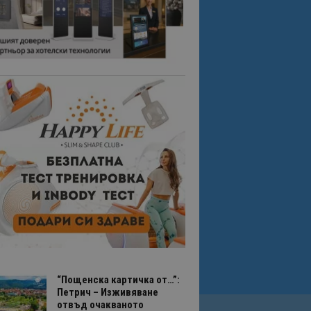
“Пощенска картичка от…”:
Петрич – Изживяване
отвъд очакваното