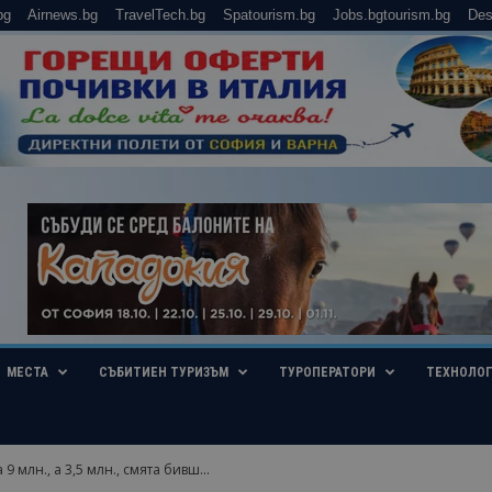
bg
Airnews.bg
TravelTech.bg
Spatourism.bg
Jobs.bgtourism.bg
Des
МЕСТА
СЪБИТИЕН ТУРИЗЪМ
ТУРОПЕРАТОРИ
ТЕХНОЛО
 9 млн., а 3,5 млн., смята бивш...