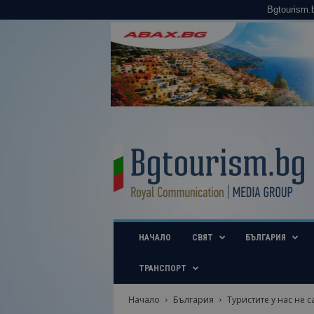
Bgtourism.
B
g
t
o
u
r
i
НАЧАЛО
СВЯТ
БЪЛГАРИЯ
s
m
.
ТРАНСПОРТ
b
g
Начало
България
Туристите у нас не са
–