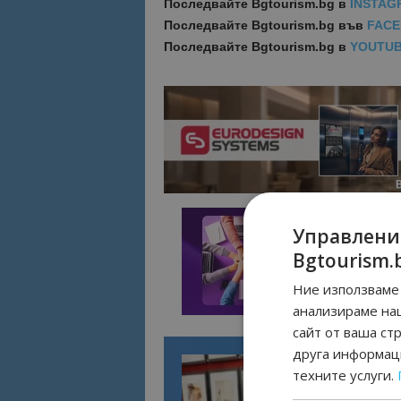
Последвайте
Bgtourism.bg в
INSTAG
Последвайте
Bgtourism.bg във
FAC
Последвайте
Bgtourism.bg в
YOUTU
Управлени
Bgtourism.
Ние използваме 
анализираме на
сайт от ваша ст
друга информаци
техните услуги.