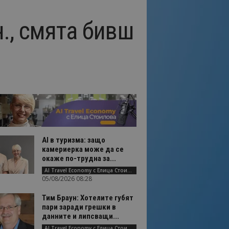
н., смята бивш
AI в туризма: защо
камериерка може да се
окаже по-трудна за...
AI Travel Economy с Елица Стоилова
05/08/2026 08:28
Тим Браун: Хотелите губят
пари заради грешки в
данните и липсващи...
AI Travel Economy с Елица Стоилова