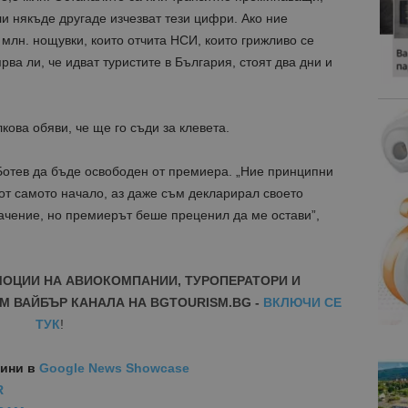
ли някъде другаде изчезват тези цифри. Ако ние
 млн. нощувки, които отчита НСИ, които грижливо се
рва ли, че идват туристите в България, стоят два дни и
ова обяви, че ще го съди за клевета.
Ботев да бъде освободен от премиера. „Ние принципни
от самото начало, аз даже съм декларирал своето
ачение, но премиерът беше преценил да ме остави”,
МОЦИИ НА АВИОКОМПАНИИ, ТУРОПЕРАТОРИ И
М ВАЙБЪР КАНАЛА НА BGTOURISM.BG -
ВКЛЮЧИ СЕ
ТУК
!
вини
в
Google News Showcase
R