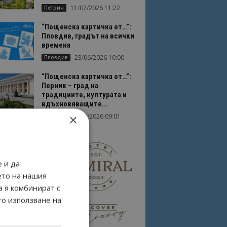
11/07/2026 11:22
Петрич
“Пощенска картичка от…”:
Пловдив, градът на всички
времена
23/06/2026 10:00
Пловдив
“Пощенска картичка от…”:
Перник – град на
традициите, културата и
вдъхновяващите...
×
17/06/2026 09:01
Перник
 и да
ето на нашия
а я комбинират с
то използване на