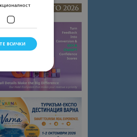
кционалност
ТЕ ВСИЧКИ
елско влизане и
тки.
омните съгласието
квитки на сайта.