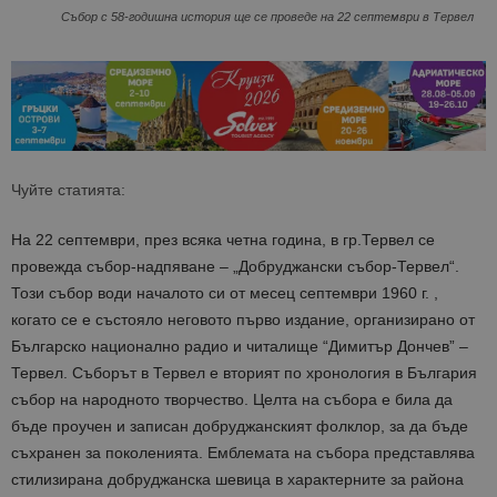
Събор с 58-годишна история ще се проведе на 22 септември в Тервел
Чуйте статията:
На 22 септември, през всяка четна година, в гр.Тервел се
провежда събор-надпяване – „Добруджански събор-Тервел“.
Този събор води началото си от месец септември 1960 г. ,
когато се е състояло неговото първо издание, организирано от
Българско национално радио и читалище “Димитър Дончев” –
Тервел. Съборът в Тервел е вторият по хронология в България
събор на народното творчество. Целта на събора е била да
бъде проучен и записан добруджанският фолклор, за да бъде
съхранен за поколенията. Емблемата на събора представлява
стилизирана добруджанска шевица в характерните за района