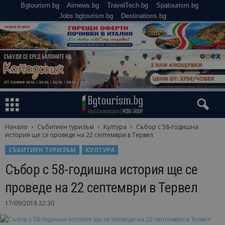
Bgtourism.bg
Airnews.bg
TravelTech.bg
Spatourism.bg
Jobs.bgtourism.bg
Destinations.bg
Начало
Събитиен туризъм
Култура
Събор с 58-годишна
история ще се проведе на 22 септември в Тервел
СЪБИТИЕН ТУРИЗЪМ
КУЛТУРА
Събор с 58-годишна история ще се
проведе на 22 септември в Тервел
17/09/2018 22:30