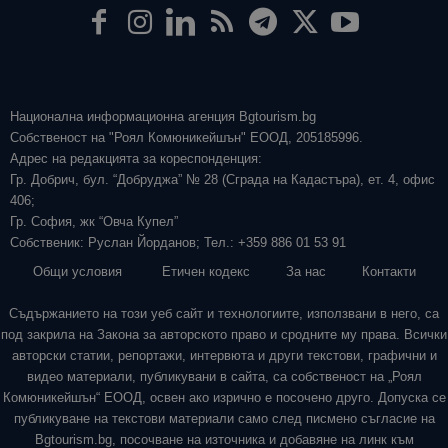
Национална информационна агенция Bgtourism.bg
Собственост на "Роял Комюникейшън" ЕООД, 205185996.
Адрес на редакцията за кореспонденция:
Гр. Добрич, бул. “Добруджа” № 28 (Сграда на Кадастъра), ет. 4, офис
406;
Гр. София, жк “Овча Купел”
Собственик: Руслан Йорданов; Тел.: +359 886 01 53 91
Общи условия
Етичен кодекс
За нас
Контакти
Съдържанието на този уеб сайт и технологиите, използвани в него, са
под закрила на Закона за авторското право и сродните му права. Всички
авторски статии, репортажи, интервюта и други текстови, графични и
видео материали, публикувани в сайта, са собственост на „Роял
Комюникейшън“ ЕООД, освен ако изрично е посочено друго. Допуска се
публикуване на текстови материали само след писмено съгласие на
Bgtourism.bg, посочване на източника и добавяне на линк към