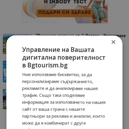
“Пощенска картичка от…”: Петрич – Изживяване
×
отвъд очакваното
Управление на Вашата
11/07/2026 11:22
Петрич
дигитална поверителност
в Bgtourism.bg
“Пощенска картичка от…”: Пловдив, градът на
всички времена
Ние използваме бисквитки, за да
23/06/2026 10:00
Пловдив
персонализираме съдържанието,
рекламите и да анализираме нашия
“Пощенска картичка от…”: Перник – град на
трафик. Също така споделяме
традициите, културата и вдъхновяващите...
информация за използването на нашия
17/06/2026 09:01
Перник
сайт от ваша страна с нашите
партньори за реклама и анализи, които
може да я комбинират с друга