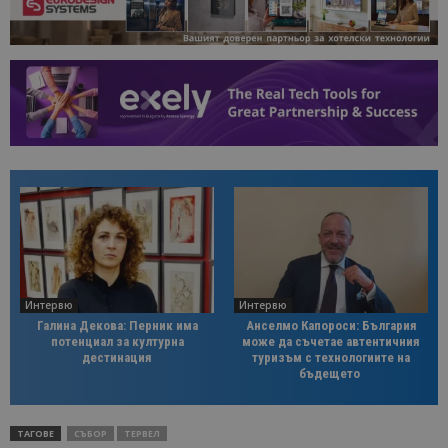
Интервю
Интервю
Галина Декова: Перник има
Анселмо Капороси: България
потенциал за културна
може да съчетае автентичния
дестинация
туризъм с технологиите на
бъдещето
ТАГОВЕ
СЪБОР
ТЕРВЕЛ