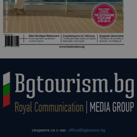
свържете се с нас:
office@bgtourism.bg