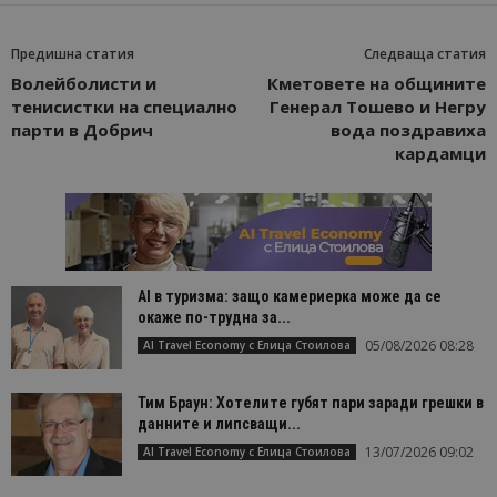
Предишна статия
Следваща статия
Волейболисти и
Кметовете на общините
тенисистки на специално
Генерал Тошево и Негру
парти в Добрич
вода поздравиха
кардамци
AI в туризма: защо камериерка може да се
окаже по-трудна за...
05/08/2026 08:28
AI Travel Economy с Елица Стоилова
Тим Браун: Хотелите губят пари заради грешки в
данните и липсващи...
13/07/2026 09:02
AI Travel Economy с Елица Стоилова