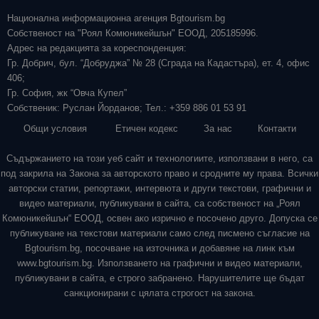
Национална информационна агенция Bgtourism.bg
Собственост на "Роял Комюникейшън" ЕООД, 205185996.
Адрес на редакцията за кореспонденция:
Гр. Добрич, бул. “Добруджа” № 28 (Сграда на Кадастъра), ет. 4, офис
406;
Гр. София, жк “Овча Купел”
Собственик: Руслан Йорданов; Тел.: +359 886 01 53 91
Общи условия
Етичен кодекс
За нас
Контакти
Съдържанието на този уеб сайт и технологиите, използвани в него, са
под закрила на Закона за авторското право и сродните му права. Всички
авторски статии, репортажи, интервюта и други текстови, графични и
видео материали, публикувани в сайта, са собственост на „Роял
Комюникейшън“ ЕООД, освен ако изрично е посочено друго. Допуска се
публикуване на текстови материали само след писмено съгласие на
Bgtourism.bg, посочване на източника и добавяне на линк към
www.bgtourism.bg. Използването на графични и видео материали,
публикувани в сайта, е строго забранено. Нарушителите ще бъдат
санкционирани с цялата строгост на закона.