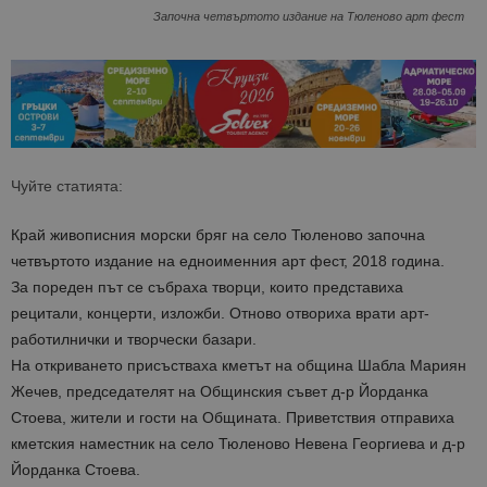
Започна четвъртото издание на Тюленово арт фест
Чуйте статията:
Край живописния морски бряг на село Тюленово започна
четвъртото издание на едноименния арт фест, 2018 година.
За пореден път се събраха творци, които представиха
рецитали, концерти, изложби. Отново отвориха врати арт-
работилнички и творчески базари.
На откриването присъстваха кметът на община Шабла Мариян
Жечев, председателят на Общинския съвет д-р Йорданка
Стоева, жители и гости на Общината. Приветствия отправиха
кметския наместник на село Тюленово Невена Георгиева и д-р
Йорданка Стоева.