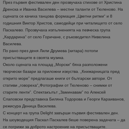
През първия фестивален ден прозвучаха стихове от Христина
Дренска и Иванка Василева – местни таланти от Тюленово. На
сцената се качиха танцова формация „Цветни ритми“ и 8
годишния Виктор Христов, самодейци при читалището от село
Паскалево. Прозвучаха изпълненията на певческа група
„Кардарина“ от село Горичане, с ръководител Нивелина
Василева.
По рано през деня Лили Друмева (китара) потопи
присъстващите в своята музика.
Около сцената на площад „Морски“ бяха разположени
творчески базари за приложни изкуства. „Книжарницата пред
открито море” предлагаше книги от български автори. От
стативи „говореха“„Фотографии от Тюленово – снимки от
старите ленти”. Спектакълът „Заминавам” по Алексей
Слаповски представиха Биляна Тодорова и Георги Караиванов,
режисура Деница Василева.
С концерт на група Delight завърши първия фестивален ден.
На шоуводещия Паскал Паскалев беше поверена задачата – да
се погрижи за доброто настроение на присъстващите.