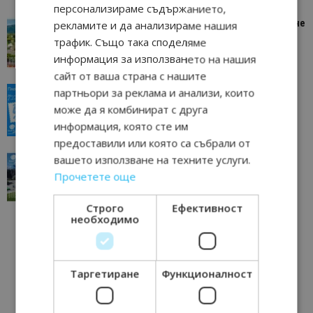
персонализираме съдържанието,
“Пощенска картичка от…”: Петрич – Изживяване
рекламите и да анализираме нашия
отвъд очакваното
трафик. Също така споделяме
11/07/2026 11:22
Петрич
информация за използването на нашия
сайт от ваша страна с нашите
“Пощенска картичка от…”: Пловдив, градът на
партньори за реклама и анализи, които
всички времена
може да я комбинират с друга
23/06/2026 10:00
Пловдив
информация, която сте им
предоставили или която са събрали от
“Пощенска картичка от…”: Перник – град на
вашето използване на техните услуги.
традициите, културата и вдъхновяващите...
Прочетете още
17/06/2026 09:01
Перник
Строго
Ефективност
необходимо
Таргетиране
Функционалност