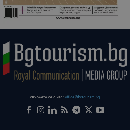
свържете се с нас:
office@bgtourism.bg