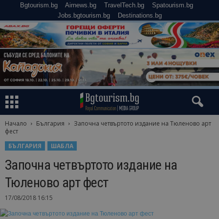
Bgtourism.bg
Airnews.bg
TravelTech.bg
Spatourism.bg
Jobs.bgtourism.bg
Destinations.bg
Начало
България
Започна четвъртото издание на Тюленово арт
фест
БЪЛГАРИЯ
ШАБЛА
Започна четвъртото издание на
Тюленово арт фест
17/08/2018 16:15