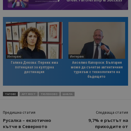
Интервю
Интервю
Галина Декова: Перник има
Анселмо Капороси: България
потенциал за културна
може да съчетае автентичния
дестинация
туризъм с технологиите на
бъдещето
ТАГОВЕ
АРТ ФЕСТ
ТЮЛЕНОВО
ШАБЛА
Предишна статия
Следваща статия
Русалка – екзотично
9,7% е ръстът на
кътче в Северното
приходите от