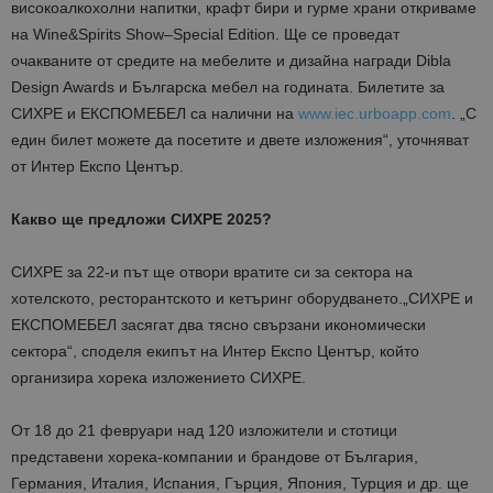
високоалкохолни напитки, крафт бири и гурме храни
откриваме
на
Wine&Spirits Show–Special Edition
. Ще се проведат
очакваните
от средите
на мебелите и дизайна награди Dibla
Design Awards и Българска мебел на годината.
Билетите за
СИХРЕ и ЕКСПОМЕБЕЛ са налични на
www.iec.urboapp.com
.
„С
един билет можете да
посетите и двет
е изложения“, уточняват
от Интер Експо Център.
Какво ще предложи СИХРЕ 2025?
СИХРЕ за 22-и път ще отвори вратите си за сектора на
хотелското, ресторантското и кетъринг оборудването.
„СИХРЕ и
ЕКСПОМЕБЕЛ засягат два тясно свързани икономически
сектора“, споделя екипът на Интер Експо Център, който
организира хорека и
зложението СИХРЕ.
От 18 до 21 февруари н
ад 120 изложители и стотици
представени хорека-компании и брандове от България,
Германия, Италия, Испания, Гърция, Япония, Турция и др. ще