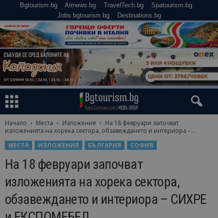
Bgtourism.bg
Airnews.bg
TravelTech.bg
Spatourism.bg
Jobs.bgtourism.bg
Destinations.bg
Начало
Места
Изложения
На 18 февруари започват
изложенията на хорека сектора, обзавеждането и интериора –...
МЕСТА
ИЗЛОЖЕНИЯ
БЪЛГАРИЯ
СОФИЯ
На 18 февруари започват
изложенията на хорека сектора,
обзавеждането и интериора – СИХРЕ
и ЕКСПОМЕБЕЛ