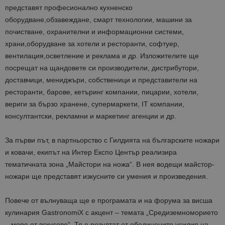
пр
едставят
професионално кухненско
оборудване
,
обзавеждане, смарт технологии, машини за
почистване, охранителни и информационни системи,
храни,
оборудване за хотели и ресторанти, софтуер,
вентилация,
осветление и реклама и др. Изложителите ще
посрещат на щандовете си производители, дистрибутори,
доставчици, мениджъри, собственици
и представители на
ресторанти, барове, кетъринг компании, пицарии, хотели,
вериги за бързо хранене, супермаркети, IT компании,
консултантски, рекламни и маркетинг агенции и др.
За първи път
, в партньорство с Гилдията на бълга
рските ножари
и ковачи, екипът на Интер Експо Център реализира
тематичната зона „Майстори на ножа“. В нея водещи майстор-
ножари ще представят изкусните си умения и произведения.
Повече от вълнуваща ще е програмата и на форума за висша
кулинария GastronomiX
с акцент –
темата „Средиземноморието
– море от вскусове“
. Тя е резултат от
обединените усилия на