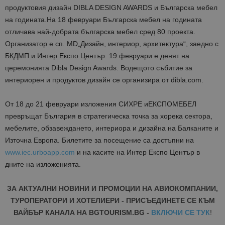
продуктовия дизайн DIBLA DESIGN AWARDS и Българска мебел
на годината.
На 18 февруари Българска мебел на годината
отличава най-добрата българска мебел сред 80 проекта.
Организатор е сп. МD„Дизайн, интериор, архитектура“, заедно с
БКДМП и Интер Експо Център. 19 февруари е денят на
церемонията Dibla Design Awards. Водещото събитие за
интериорен и про
дуктов дизайн се организира от dibla.com.
От 18 до 21 февруари изложени
я СИХРЕ и
ЕКСПОМЕБЕЛ
превръщат
България в стратегическа точка за
хорека
сектора
,
мебелите, обзавеждането, интериора и дизайна на Балканите и
Източна Европа. Билетите за посещение са достъпни на
www.iec.urboapp.com
и на касите на Интер Експо Център в
дните на изложени
ята.
ЗА АКТУАЛНИ НОВИНИ И ПРОМОЦИИ НА АВИОКОМПАНИИ,
ТУРОПЕРАТОРИ И ХОТЕЛИЕРИ - ПРИСЪЕДИНЕТЕ СЕ КЪМ
ВАЙБЪР КАНАЛА НА BGTOURISM.BG -
ВКЛЮЧИ СЕ ТУК
!