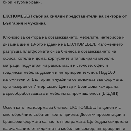
бири и гурме храни.
ЕКСПОМЕБЕЛ събира хиляди представители на сектора от
България и чужбина
Ключово за сектора на обзавеждането, мебелите, интер
иора и
дизайна ще е 19-ото издание на ЕКСПОМЕБЕЛ. Изложението
разгръща
платформата си за бизнеса в обзавеждането на
офиса, хотела и дома, корпусните и тапицирани мебели,
матраци, подматрачни рамки, маси и столове, офис и
градински мебели, дизайн и интериорен текстил. Над 100
изложители от България и чужбина се включват във формата,
организиран от Интер Експо Център и Браншова камара на
дървообработващата и мебелната промишлено
с
т (БКДМП).
Освен като платформа за бизнес, ЕКСПОМЕБЕЛ
е ценен и с
многобройните с
ъбития, к
оито приема.
Десетки презентации
и
браншови
формати са част от програмата. Ще бъдем свидетели
на
очакваните от гилди
ята на
мебелния сектор, интериорния и