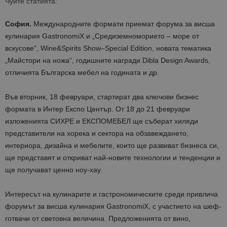
Чуйте статията:
София.
М
еждународните формати
приемат
форум
а
за висша
кулинария GastronomiX
и
„Средиземноморието – море от
вскусове“
,
Wine&Spirits Show–Special Edition
,
новата тематика
„Майстори на ножа“, годишните награди Dibla Design Awards
,
отличията Българска мебел на годината и др.
Във вторник, 18 февруари,
стартират
два ключови бизнес
формата в Интер Експо Център.
От 18 до 21 февруари
и
зложенията СИХРЕ и ЕКСПОМЕБЕЛ ще съберат хиляди
представители на хорека и
сектор
а на
обзавеждането
,
интериора
,
дизайна
и мебелите
, които
ще развиват бизнеса си,
ще представят и откриват най-новите технологии и тенденции и
ще получават ценно ноу-хау
.
Интересът на кулинарите и гастрономи
ческите среди пр
ивл
ича
форумът за висша кулинария GastronomiX,
с участието на
шеф-
готвачи от световна величина.
П
редложенията от вино,