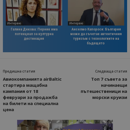
Интервю
Интервю
Галина Декова: Перник има
Анселмо Капороси: България
потенциал за културна
може да съчетае автентичния
дестинация
туризъм с технологиите на
бъдещето
Предишна статия
Следваща статия
Авиокомпанията airBaltic
Топ 7 съвета за
стартира мащабна
начинаещи
кампания от 18
пътешественици на
февруари за продажба
морски круизи
на билети на специална
цена