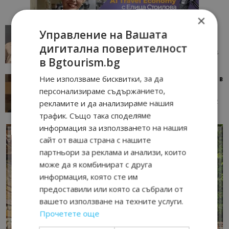
×
AI в туризма: защо камериерка може да се
Управление на Вашата
окаже по-трудна за...
дигитална поверителност
05/08/2026 08:28
AI Travel Economy с Елица Стоилова
в Bgtourism.bg
Ние използваме бисквитки, за да
Тим Браун: Хотелите губят пари заради грешки в
данните и липсващи...
персонализираме съдържанието,
13/07/2026 09:02
AI Travel Economy с Елица Стоилова
рекламите и да анализираме нашия
трафик. Също така споделяме
информация за използването на нашия
сайт от ваша страна с нашите
партньори за реклама и анализи, които
може да я комбинират с друга
информация, която сте им
предоставили или която са събрали от
вашето използване на техните услуги.
Прочетете още