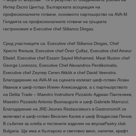
Интер Експо Център, Българската асоциация на
професионалните готвачи,
основното партньорство на AVA-M.
Гилдията на професионалните готвачи на г
ръцката
гастрономия и Executive сhef Stilianos Dingas.
Сред участниците са: Executive сhef Stilianos Dingas, Chef
Христо Фильов, Executive сhef Öner Çulfaz, Executive chef Ameur
Еltaief, Executive chef Essam Sayed Mohamed, Meat Illusion chef
George Lorenzos, Executive Chef Alexandros Perdikomatis,
Executive chef Zeynep Ceren Akkök и chef David Veenstra.
Благодарение на AVA-M на сцената излизат шеф-готвач Лозан
Иванов и шеф-готвач Илиян Александров, а с партньорството
на Delita Trade – Maestro Instruttore Pizzaiolo Адриан Пантелеев,
Maestro Pizzaiolo Antonio Buonaugurio и шеф Gabriele Marrucci.
Благодарение на JRE-Jeunes Restaurateurs в GastronomiX се
включват и шеф-готвач Веселин Калев и шеф Владислав Пенов.
В събития за хляба и тестените изделия
ни впуска
Pastry club
Bulgaria. Ще има и българско и световно вино, напитки, крафт