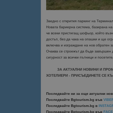
Име
Име
sc_is_visitor_uniq
Заедно с открития паркинг на Терминал
is_visitor_unique
Новата бариерна система, базирана на
че всеки пристигащ шофьор, който въз
достъп, без да чака на опашки и ще ог
is_unique
включва и изграждане на нов обратен з
Очаква се строежът да бъде завършен 
_ga_B09EBBY8PY
сигурност за всички пътници и посетит
_ga_WXPDN4HSCV
ЗА АКТУАЛНИ НОВИНИ И ПРО
ХОТЕЛИЕРИ - ПРИСЪЕДИНЕТЕ СЕ КЪ
_ga_FK650GXHRZ
_ga
Последвайте ни за още актуални но
Последвайте
Bgtourism.bg във
VIBE
Последвайте
Bgtourism.bg в
INSTAG
Последвайте
Bgtourism.bg във
FAC