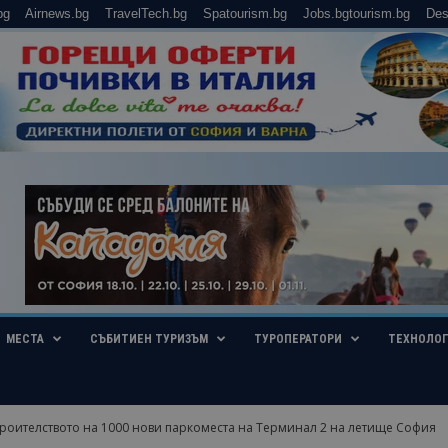
bg
Airnews.bg
TravelTech.bg
Spatourism.bg
Jobs.bgtourism.bg
Des
МЕСТА
СЪБИТИЕН ТУРИЗЪМ
ТУРОПЕРАТОРИ
ТЕХНОЛО
троителството на 1000 нови паркоместа на Терминал 2 на летище София