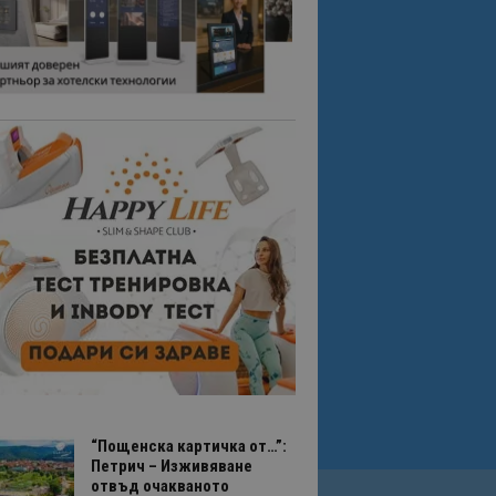
“Пощенска картичка от…”:
Петрич – Изживяване
отвъд очакваното