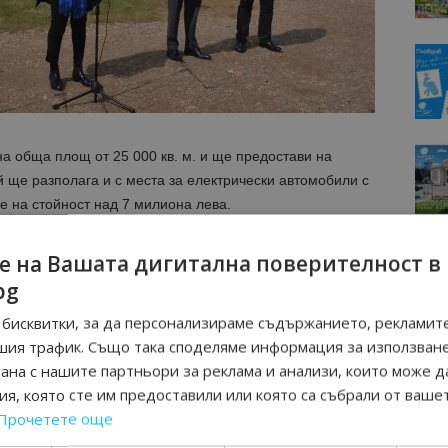
на обща площ от 25 000 кв. м. и ще предостави на
 ще разполага и с места за електрически автомобили с
е на стойност над 7 милиона лева.
нас и е част от плана за модернизиране и развитие на
е на Вашата дигитална поверителност в
ткрития паркинг ще стартираме и ремонта на покрития
bg
тези проекти пътниците ще имат на разположение около
бисквитки, за да персонализираме съдържанието, рекламите
.
шия трафик. Също така споделяме информация за използван
рана с нашите партньори за реклама и анализи, които може д
„ГБС-Инфраструктурно строителство“ ще работи
я, която сте им предоставили или която са събрали от ваше
она от летище София така, че скоро тя да може да
Прочетете още
проектът не включва само паркоместа. Ще бъде
ции за елекрически автомобили, инсталациите на