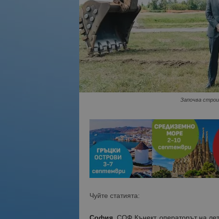
Започва строи
Чуйте статията:
София.
СОФ Кънект, операторът на ле