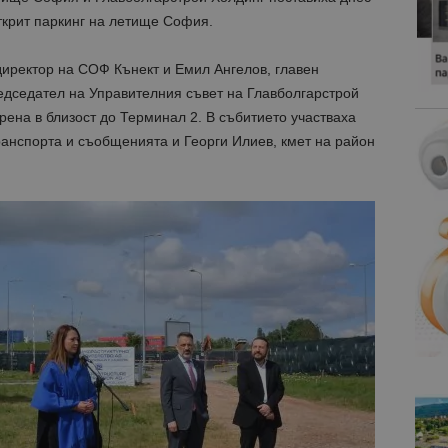
ткрит паркинг на летище София.
директор на СОФ Кънект и Емил Ангелов, главен
едседател на Управителния съвет на Главболгарстрой
рена в близост до Терминал 2. В събитието участваха
ранспорта и съобщенията и Георги Илиев, кмет на район