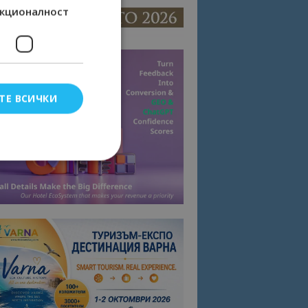
кционалност
ТЕ ВСИЧКИ
елско влизане и
тки.
омните съгласието
квитки на сайта.