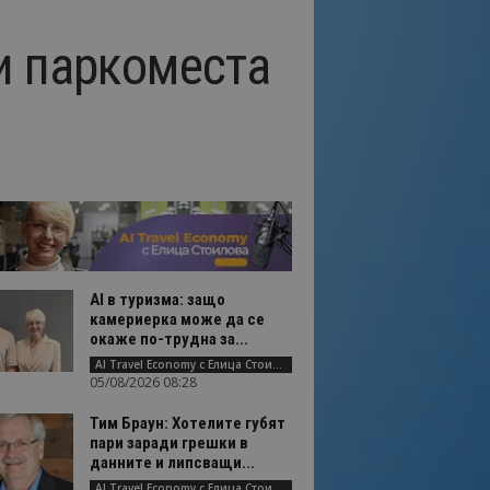
и паркоместа
AI в туризма: защо
камериерка може да се
окаже по-трудна за...
AI Travel Economy с Елица Стоилова
05/08/2026 08:28
Тим Браун: Хотелите губят
пари заради грешки в
данните и липсващи...
AI Travel Economy с Елица Стоилова