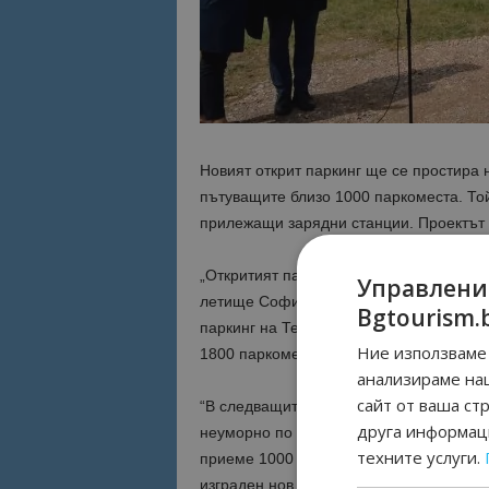
Новият открит паркинг ще се простира 
пътуващите близо 1000 паркоместа. Той
прилежащи зарядни станции. Проектът 
„Откритият паркинг е ключов проект за 
Управлени
летище София. След изграждането на о
Bgtourism.
паркинг на Терминал 2. В резултат на 
Ние използваме 
1800 паркоместа.“, каза Хесус Кабайеро
анализираме на
сайт от ваша ст
“В следващите шест месеца екипът на 
друга информаци
неуморно по преобразяването на тази з
техните услуги.
приеме 1000 автомобила. Разбира се, 
изграден нов път, ще има зарядни стан