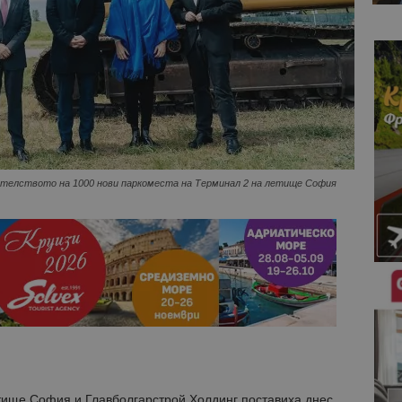
телството на 1000 нови паркоместа на Терминал 2 на летище София
тище София и Главболгарстрой Холдинг поставиха днес