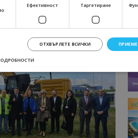
Ефективност
Таргетиране
Фун
ерата и контролът на допуска ще е значително
мо
твото на такова съоръжение ще бъдат приложени”, каза
ректор и заместник-председател на Управителния съвет
ОТХВЪРЛЕТЕ ВСИЧКИ
ПРИЕМЕ
ПОДРОБНОСТИ
Строго необходимо
Ефективност
Таргетиране
Функционалност
е бисквитки позволяват основната функционалност на уебсайта, като потребит
нта. Уебсайтът не може да се използва правилно без строго необходими бискви
Доставчик
/
Валиден
Описание
Домейн
до
epted
lisandraramos.com
7 дни
Тази бисквитка се използва, за да зап
bgtourism.bg
на потребителя за използването на бис