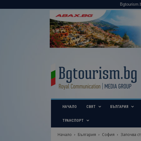
Bgtourism.
B
g
t
o
u
r
i
НАЧАЛО
СВЯТ
БЪЛГАРИЯ
s
m
.
ТРАНСПОРТ
b
g
Начало
България
София
Започва с
–