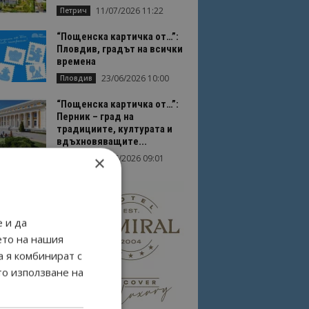
11/07/2026 11:22
Петрич
“Пощенска картичка от…”:
Пловдив, градът на всички
времена
23/06/2026 10:00
Пловдив
“Пощенска картичка от…”:
Перник – град на
традициите, културата и
вдъхновяващите...
×
17/06/2026 09:01
Перник
 и да
ето на нашия
а я комбинират с
то използване на