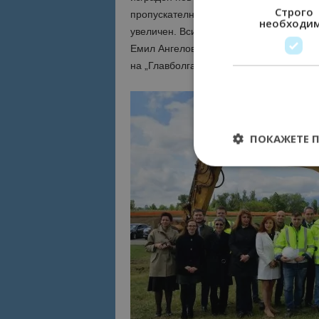
Строго
пропускателния режим ще разчитат ном
необходи
увеличен. Всички иновации в строителс
Емил Ангелов, главен изпълнителен ди
на „Главболгарстрой Холдинг“ АД.
ПОКАЖЕТЕ 
Строго необходимит
управление на акау
Име
cookie_notice_acc