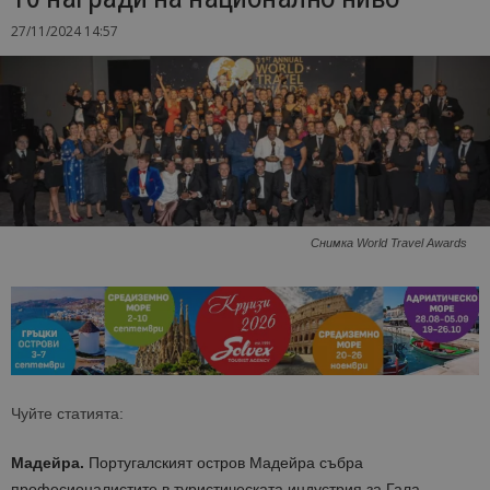
27/11/2024 14:57
Снимка World Travel Awards
Чуйте статията:
Мадейра.
Португалският остров Мадейра събра
професионалистите в туристическата индустрия за Гала