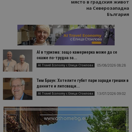
място в градския живот
на Северозападна
България
AI в туризма: защо камериерка може да се
окаже по-трудна за...
05/08/2026 08:28
AI Travel Economy с Елица Стоилова
Тим Браун: Хотелите губят пари заради грешки в
данните и липсващи...
13/07/2026 09:02
AI Travel Economy с Елица Стоилова