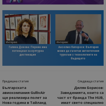
Интервю
Интервю
Галина Декова: Перник има
Анселмо Капороси: България
потенциал за културна
може да съчетае автентичния
дестинация
туризъм с технологиите на
бъдещето
Предишна статия
Следваща статия
Българската
Дилян Борисов:
авиокомпания GullivAir
Заведенията, които са
ще реализира полет за
част от бранда The HUB,
Нова година в Тайланд
имат свето специално