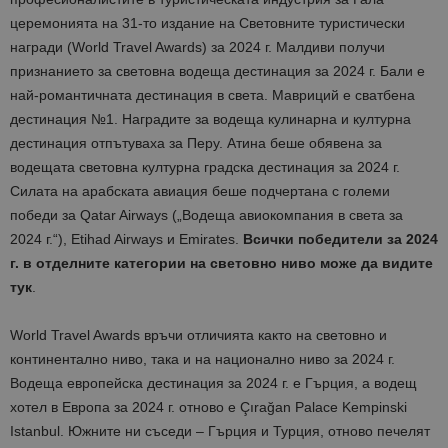
церемонията на 31-то издание на Световните туристически
награди (World Travel Awards) за 2024 г. Малдиви получи
признанието за световна водеща дестинация за 2024 г. Бали е
най-романтичната дестинация в света. Мавриций е сватбена
дестинация №1. Наградите за водеща кулинарна и културна
дестинация отпътуваха за Перу. Атина беше обявена за
водещата световна културна градска дестинация за 2024 г.
Силата на арабската авиация беше подчертана с големи
победи за Qatar Airways („Водеща авиокомпания в света за
2024 г.“), Etihad Airways и Emirates.
Всички победители за 2024
г. в отделните категории на световно ниво може да видите
тук
.
World Travel Awards връчи отличията както на световно и
континентално ниво, така и на национално ниво за 2024 г.
Водеща европейска дестинация за 2024 г. е Гърция, а водещ
хотел в Европа за 2024 г. отново е Çırağan Palace Kempinski
Istanbul. Южните ни съседи – Гърция и Турция, отново печелят