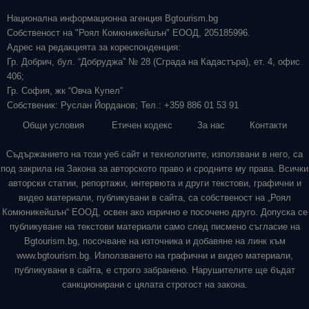
Национална информационна агенция Bgtourism.bg
Собственост на "Роял Комюникейшън" ЕООД, 205185996.
Адрес на редакцията за кореспонденция:
Гр. Добрич, бул. “Добруджа” № 28 (Сграда на Кадастъра), ет. 4, офис
406;
Гр. София, жк “Овча Купел”
Собственик: Руслан Йорданов; Тел.: +359 886 01 53 91
Общи условия
Етичен кодекс
За нас
Контакти
Съдържанието на този уеб сайт и технологиите, използвани в него, са
под закрила на Закона за авторското право и сродните му права. Всички
авторски статии, репортажи, интервюта и други текстови, графични и
видео материали, публикувани в сайта, са собственост на „Роял
Комюникейшън“ ЕООД, освен ако изрично е посочено друго. Допуска се
публикуване на текстови материали само след писмено съгласие на
Bgtourism.bg, посочване на източника и добавяне на линк към
www.bgtourism.bg. Използването на графични и видео материали,
публикувани в сайта, е строго забранено. Нарушителите ще бъдат
санкционирани с цялата строгост на закона.