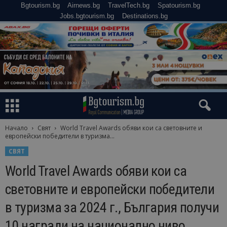
Bgtourism.bg
Airnews.bg
TravelTech.bg
Spatourism.bg
Jobs.bgtourism.bg
Destinations.bg
Начало
Свят
World Travel Awards обяви кои са световните и
европейски победители в туризма...
СВЯТ
World Travel Awards обяви кои са
световните и европейски победители
в туризма за 2024 г., България получи
10 награди на национално ниво