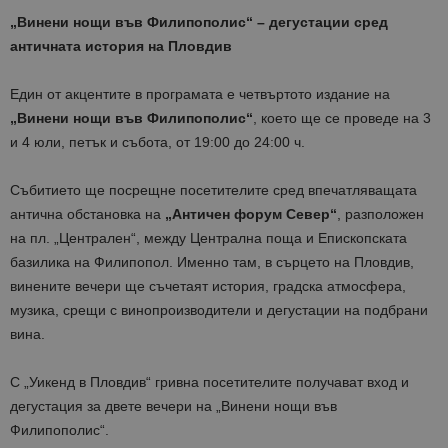
„Винени нощи във Филипополис“ – дегустации сред
античната история на Пловдив
Един от акцентите в програмата е четвъртото издание на
„Винени нощи във Филипополис“
, което ще се проведе на 3
и 4 юли, петък и събота, от 19:00 до 24:00 ч.
Събитието ще посрещне посетителите сред впечатляващата
антична обстановка на
„Античен форум Север“
, разположен
на пл. „Централен“, между Централна поща и Епископската
базилика на Филипопол. Именно там, в сърцето на Пловдив,
винените вечери ще съчетаят история, градска атмосфера,
музика, срещи с винопроизводители и дегустации на подбрани
вина.
С „Уикенд в Пловдив“ гривна посетителите получават вход и
дегустация за двете вечери на „Винени нощи във
Филипополис“.