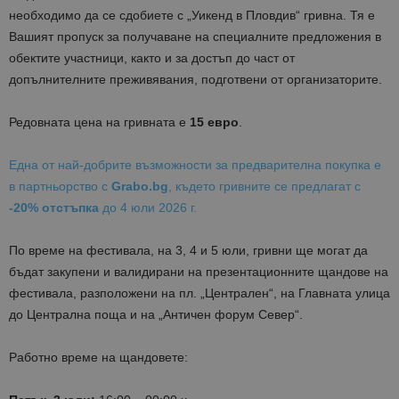
необходимо да се сдобиете с „Уикенд в Пловдив“ гривна. Тя е
Вашият пропуск за получаване на специалните предложения в
обектите участници, както и за достъп до част от
допълнителните преживявания, подготвени от организаторите.
Редовната цена на гривната е
15 евро
.
Една от най-добрите възможности за предварителна покупка е
в партньорство с
Grabo.bg
, където гривните се предлагат с
-20% отстъпка
до 4 юли 2026 г.
По време на фестивала, на 3, 4 и 5 юли, гривни ще могат да
бъдат закупени и валидирани на презентационните щандове на
фестивала, разположени на пл. „Централен“, на Главната улица
до Централна поща и на „Античен форум Север“.
Работно време на щандовете: