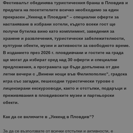
Фестивалът обединява туристическия бранш в Пловдив и
предлага на посетителите всичко необходимо за един
прекрасен „Уикенд в Пловдив“ – специални оферти за
настаняване в избрани хотели, където всеки гост ще
получи бутилка вино като комплимент, заведения за
хранене и развлечения, туристически забележителности,
културни обекти, музеи и активности за свободното време.
В изданието през 2026 г. пловдивчани и гостите на града
ще могат да избират сред над 30 оферти и специални
предложения, а програмата ще бъде допълнена от две
летни вечери с „Винени нощи във Филипополис“, градска
игра със загадки, пешеходни туристически турове с
лицензирани екскурзоводи, както и отстъпки, подаръци и
преживявания в пловдивските музеи и партньорски
обекти.
Как да се включите в „Уикенд в Пловдив“?
За да се възползвате от всички отстъпки и активности, е