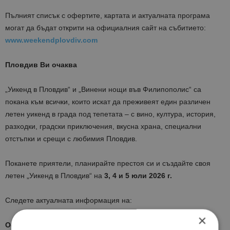
Пълният списък с офертите, картата и актуалната програма
могат да бъдат открити на официалния сайт на събитието:
www.weekendplovdiv.com
Пловдив Ви очаква
„Уикенд в Пловдив“ и „Винени нощи във Филипополис“ са
покана към всички, които искат да преживеят един различен
летен уикенд в града под тепетата – с вино, култура, история,
разходки, градски приключения, вкусна храна, специални
отстъпки и срещи с любимия Пловдив.
Поканете приятели, планирайте престоя си и създайте своя
летен „Уикенд в Пловдив“ на
3, 4 и 5 юли 2026 г.
Следете актуалната информация на:
×
Официален сайт:
www.weekendplovdiv.com