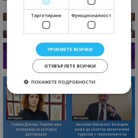
Таргетиране
Функционалност
ПРИЕМЕТЕ ВСИЧКИ
ОТХВЪРЛЕТЕ ВСИЧКИ
ПОКАЖЕТЕ ПОДРОБНОСТИ
Строго необходимо
Ефективност
Таргетиране
Функционалност
Интервю
Интервю
Галина Декова: Перник има
Анселмо Капороси: България
Строго необходимите бисквитки позволяват
потенциал за културна
може да съчетае автентичния
основната функционалност на уебсайта, като
дестинация
туризъм с технологиите на
потребителско влизане и управление на