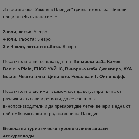
За гостите без „Уикенд в Пловдив“ гривна входът за „Винени
нощи във Филипополис“ е:
3 юли, петък:
5 евро
4 юли, събота:
5 евро
3 и 4 юли, петък и събота:
8 евро
Посетителите ще се насладят на:
Винарска изба Камея,
Daniel’s Plain, ЕНСО УАЙНС, Винарска изба Джинвира, AYA
Estate, Чешко вино, Дивинекс, Росалеа и Г. Филипофф.
Посетителите ще имат възможност да дегустират вина от
различни стилове и региони, да се срещнат с
винопроизводители и да прекарат две летни вечери в една от
най-емблематичните градски зони на Пловдив.
Безплатни туристически турове с лицензирани
екскурзоводи