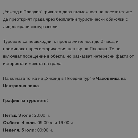
„Уикенд в Пловдив“ гривната дава възможност на посетителите
да преоткрият града чрез безплатни туристически обиколки с
лицензирани екскурзоводи.
Туровете са пешеходни, с продължителност до 2 часа, и
преминават през историческия център на Пловдив. Те не
включват посещение в обекти, но разказват интересни факти от
историята и живота на града.
Началната точка на „Уикенд в Пловдив тур“ е
Часовника на
Централна поща
.
График на туровете:
Петък, 3 юли:
20:00 ч.
Събота, 4 юли:
09:00 ч. и 19:00 ч.
Неделя, 5 юли:
09:00 ч.