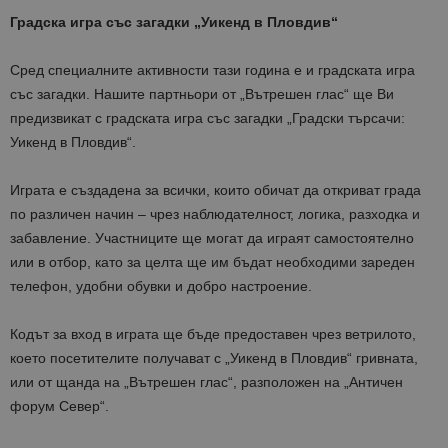
Градска игра със загадки „Уикенд в Пловдив“
Сред специалните активности тази година е и градската игра
със загадки. Нашите партньори от „Вътрешен глас“ ще Ви
предизвикат с градската игра със загадки „Градски търсачи:
Уикенд в Пловдив“.
Играта е създадена за всички, които обичат да откриват града
по различен начин – чрез наблюдателност, логика, разходка и
забавление. Участниците ще могат да играят самостоятелно
или в отбор, като за целта ще им бъдат необходими зареден
телефон, удобни обувки и добро настроение.
Кодът за вход в играта ще бъде предоставен чрез ветрилото,
което посетителите получават с „Уикенд в Пловдив“ гривната,
или от щанда на „Вътрешен глас“, разположен на „Античен
форум Север“.