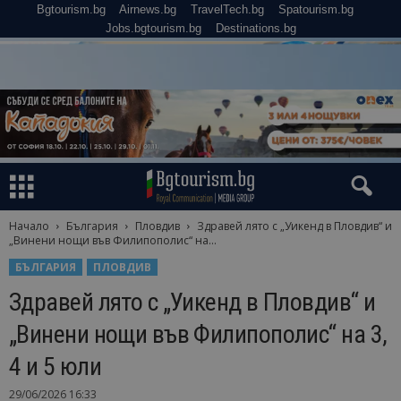
Bgtourism.bg
Airnews.bg
TravelTech.bg
Spatourism.bg
Jobs.bgtourism.bg
Destinations.bg
Начало
България
Пловдив
Здравей лято с „Уикенд в Пловдив“ и
„Винени нощи във Филипополис“ на...
БЪЛГАРИЯ
ПЛОВДИВ
Здравей лято с „Уикенд в Пловдив“ и
„Винени нощи във Филипополис“ на 3,
4 и 5 юли
29/06/2026 16:33