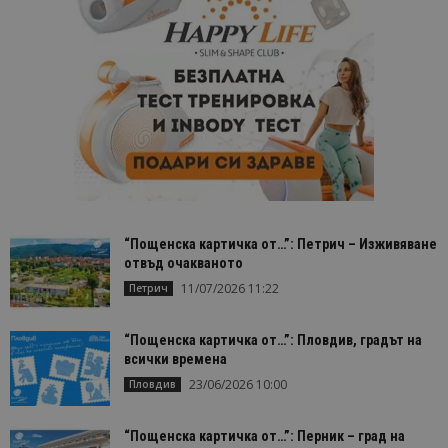
присвоява
произволн
генериран
номер кат
идентифик
на клиента
се включва
всяка заявк
страница в
даден сайт
използва з
изчисляван
данни за
посетители
сесии и
кампании 
отчетите з
“Пощенска картичка от…”: Петрич – Изживяване
анализ на
сайтовете.
отвъд очакваното
11/07/2026 11:22
Петрич
“Пощенска картичка от…”: Пловдив, градът на
всички времена
23/06/2026 10:00
Пловдив
“Пощенска картичка от…”: Перник – град на