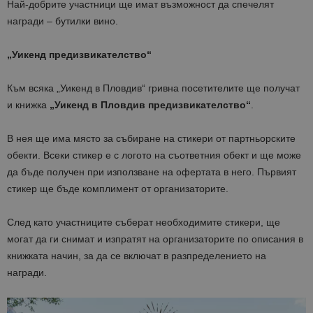
Най-добрите участници ще имат възможност да спечелят
награди – бутилки вино.
„Уикенд предизвикателство“
Към всяка „Уикенд в Пловдив“ гривна посетителите ще получат
и книжка
„Уикенд в Пловдив предизвикателство“
.
В нея ще има място за събиране на стикери от партньорските
обекти. Всеки стикер е с логото на съответния обект и ще може
да бъде получен при използване на офертата в него. Първият
стикер ще бъде комплимент от организаторите.
След като участниците съберат необходимите стикери, ще
могат да ги снимат и изпратят на организаторите по описания в
книжката начин, за да се включат в разпределението на
награди.