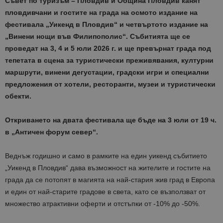
Съвет по туризъм – Пловдив и Община Пловдив канят
пловдивчани и гостите на града на осмото издание на
фестивала „Уикенд в Пловдив“ и четвъртото издание на
„Винени нощи във Филипополис“. Събитията ще се
проведат на 3, 4 и 5 юли 2026 г. и ще превърнат града под
тепетата в сцена за туристически преживявания, културни
маршрути, винени дегустации, градски игри и специални
предложения от хотели, ресторанти, музеи и туристически
обекти.
Откриването на двата фестивала ще бъде на 3 юли от 19 ч.
в „Античен форум север“.
Веднъж годишно и само в рамките на един уикенд събитието
„Уикенд в Пловдив“ дава възможност на жителите и гостите на
града да се потопят в магията на най-стария жив град в Европа
и един от най-старите градове в света, като се възползват от
множество атрактивни оферти и отстъпки от -10% до -50%.