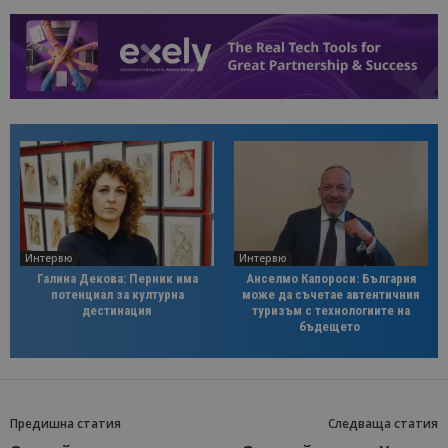
Интервю
Интервю
Галина Декова: Перник има
Анселмо Капороси: България
потенциал за културна
може да съчетае автентичния
дестинация
туризъм с технологиите на
бъдещето
Предишна статия
Следваща статия