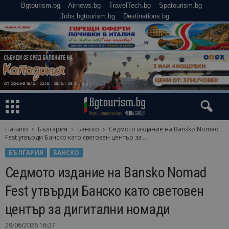
Bgtourism.bg
Airnews.bg
TravelTech.bg
Spatourism.bg
Jobs.bgtourism.bg
Destinations.bg
Начало
България
Банско
Седмото издание на Bansko Nomad
Fest утвърди Банско като световен център за...
БЪЛГАРИЯ
БАНСКО
Седмото издание на Bansko Nomad
Fest утвърди Банско като световен
център за дигитални номади
29/06/2026 16:27