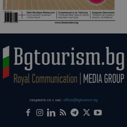
свържете се с нас:
office@bgtourism.bg