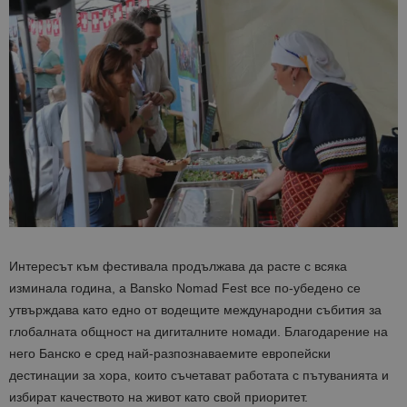
Интересът към фестивала продължава да расте с всяка
изминала година, а Bansko Nomad Fest все по-убедено се
утвърждава като едно от водещите международни събития за
глобалната общност на дигиталните номади. Благодарение на
него Банско е сред най-разпознаваемите европейски
дестинации за хора, които съчетават работата с пътуванията и
избират качеството на живот като свой приоритет.