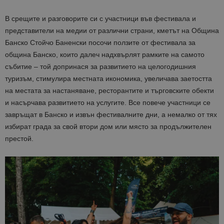
В срещите и разговорите си с участници във фестивала и
представители на медии от различни страни, кметът на Община
Банско Стойчо Баненски посочи ползите от фестивала за
община Банско, които далеч надхвърлят рамките на самото
събитие – той допринася за развитието на целогодишния
туризъм, стимулира местната икономика, увеличава заетостта
на местата за настаняване, ресторантите и търговските обекти
и насърчава развитието на услугите. Все повече участници се
завръщат в Банско и извън фестивалните дни, а немалко от тях
избират града за свой втори дом или място за продължителен
престой.