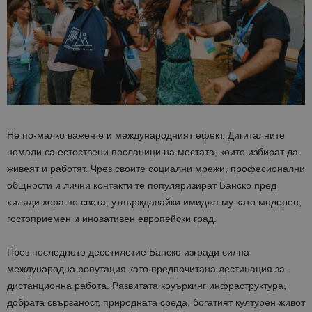
Не по-малко важен е и международният ефект. Дигиталните
номади са естествени посланици на местата, които избират да
живеят и работят. Чрез своите социални мрежи, професионални
общности и лични контакти те популяризират Банско пред
хиляди хора по света, утвърждавайки имиджа му като модерен,
гостоприемен и иновативен европейски град.
През последното десетилетие Банско изгради силна
международна репутация като предпочитана дестинация за
дистанционна работа. Развитата коуъркинг инфраструктура,
добрата свързаност, природната среда, богатият културен живот