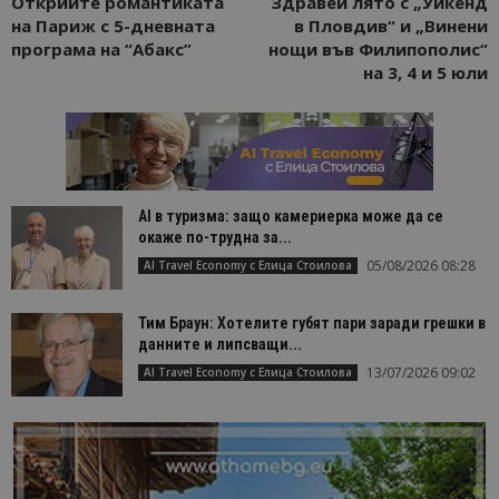
Открийте романтиката
Здравей лято с „Уикенд
на Париж с 5-дневната
в Пловдив“ и „Винени
програма на “Абакс”
нощи във Филипополис“
на 3, 4 и 5 юли
AI в туризма: защо камериерка може да се
окаже по-трудна за...
05/08/2026 08:28
AI Travel Economy с Елица Стоилова
Тим Браун: Хотелите губят пари заради грешки в
данните и липсващи...
13/07/2026 09:02
AI Travel Economy с Елица Стоилова