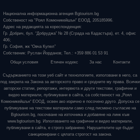
Национална информационна агенция Bgtourism.bg
Собственост на "Роял Комюникейшън" ЕООД, 205185996.
Адрес на редакцията за кореспонденция:
Гр. Добрич, бул. “Добруджа” № 28 (Сграда на Кадастъра), ет. 4, офис
406;
Гр. София, жк “Овча Купел”
Собственик: Руслан Йорданов; Тел.: +359 886 01 53 91
Общи условия
Етичен кодекс
За нас
Контакти
Съдържанието на този уеб сайт и технологиите, използвани в него, са
под закрила на Закона за авторското право и сродните му права. Всички
авторски статии, репортажи, интервюта и други текстови, графични и
видео материали, публикувани в сайта, са собственост на „Роял
Комюникейшън“ ЕООД, освен ако изрично е посочено друго. Допуска се
публикуване на текстови материали само след писмено съгласие на
Bgtourism.bg, посочване на източника и добавяне на линк към
www.bgtourism.bg. Използването на графични и видео материали,
публикувани в сайта, е строго забранено. Нарушителите ще бъдат
санкционирани с цялата строгост на закона.