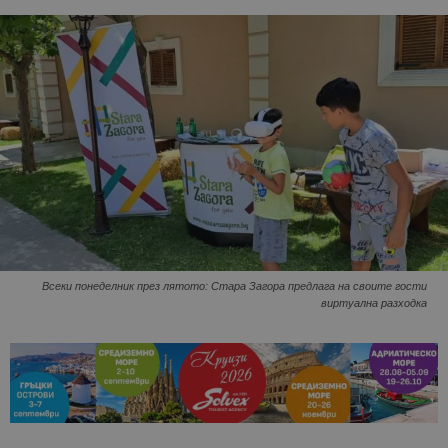
Всеки понеделник през лятото: Стара Загора предлага на своите гости
виртуална разходка