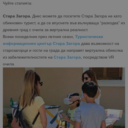
Чуйте статията:
Стара Загора.
Днес можете да посетите Стара Загора не като
обикновен турист, а да се впуснете във вълнуваща “разходка” из
древния град с очила за виртуална реалност.
Всеки понеделник през летния сезон,
Туристически
информационен център Стара Загора
дава възможност на
старозагорци и гости на града да направят виртуална обиколка
из забележителностите на
Стара Загора
, посредством VR
очила.