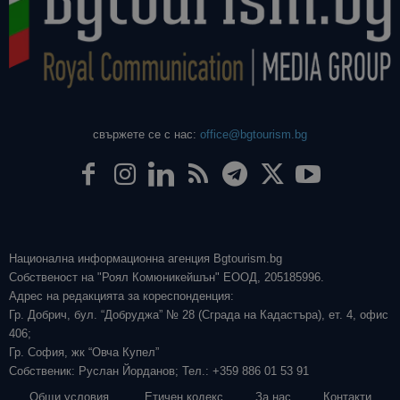
свържете се с нас:
office@bgtourism.bg
Национална информационна агенция Bgtourism.bg
Собственост на "Роял Комюникейшън" ЕООД, 205185996.
Адрес на редакцията за кореспонденция:
Гр. Добрич, бул. “Добруджа” № 28 (Сграда на Кадастъра), ет. 4, офис
406;
Гр. София, жк “Овча Купел”
Собственик: Руслан Йорданов; Тел.: +359 886 01 53 91
Общи условия
Етичен кодекс
За нас
Контакти