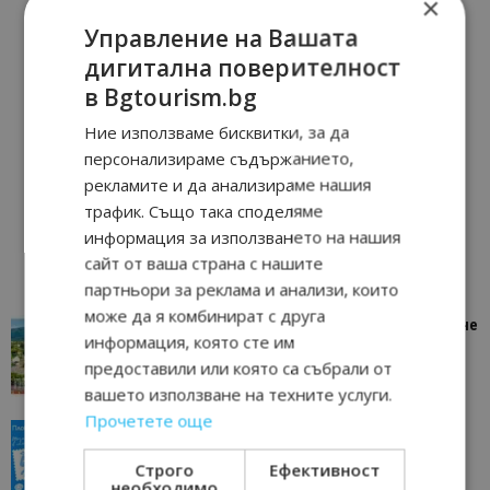
×
Управление на Вашата
дигитална поверителност
в Bgtourism.bg
Ние използваме бисквитки, за да
персонализираме съдържанието,
рекламите и да анализираме нашия
трафик. Също така споделяме
информация за използването на нашия
сайт от ваша страна с нашите
партньори за реклама и анализи, които
може да я комбинират с друга
“Пощенска картичка от…”: Петрич – Изживяване
информация, която сте им
отвъд очакваното
предоставили или която са събрали от
11/07/2026 11:22
Петрич
вашето използване на техните услуги.
Прочетете още
“Пощенска картичка от…”: Пловдив, градът на
всички времена
Строго
Ефективност
23/06/2026 10:00
Пловдив
необходимо