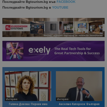
Последвайте
Bgtourism.bg във
FACEBOOK
Последвайте
Bgtourism.bg в
YOUTUBE
Интервю
Интервю
Галина Декова: Перник има
Анселмо Капороси: България