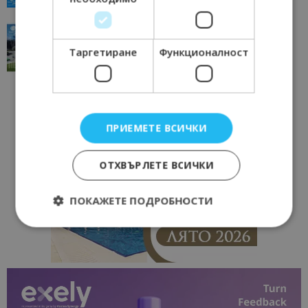
“Пощенска картичка от…”: Перник – град на
традициите, културата и вдъхновяващите...
Таргетиране
Функционалност
17/06/2026 09:01
Перник
ПРИЕМЕТЕ ВСИЧКИ
ОТХВЪРЛЕТЕ ВСИЧКИ
ПОКАЖЕТЕ ПОДРОБНОСТИ
Строго необходимо
Ефективност
Таргетиране
Функционалност
Строго необходимите бисквитки позволяват