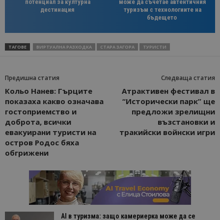
потенциал за културна
може да съчетае автентичния
дестинация
туризъм с технологиите на
бъдещето
ТАГОВЕ
ВИРТУАЛНА РАЗХОДКА
СТАРА ЗАГОРА
ТУРИСТИ
Предишна статия
Следваща статия
Кольо Нанев: Гърците
Атрактивен фестивал в
показаха какво означава
“Исторически парк” ще
гостоприемство и
предложи зрелищни
доброта, всички
възстановки и
евакуирани туристи на
тракийски войнски игри
остров Родос бяха
обгрижени
AI в туризма: защо камериерка може да се