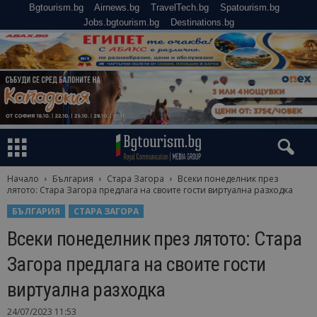
Bgtourism.bg
Airnews.bg
TravelTech.bg
Spatourism.bg
Jobs.bgtourism.bg
Destinations.bg
Начало
България
Стара Загора
Всеки понеделник през
лятото: Стара Загора предлага на своите гости виртуална разходка
БЪЛГАРИЯ
СТАРА ЗАГОРА
Всеки понеделник през лятото: Стара
Загора предлага на своите гости
виртуална разходка
24/07/2023 11:53