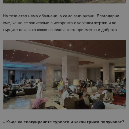
На този етап няма обвинени, а само задържани.
Благодарни
сме, че не се записахме в историята с човешки жертви и че
гърците показаха какво означава гостоприемство и доброта.
– Къде са евакуираните туристи и какви грижи получават?