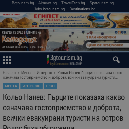
Bgtourism.bg
Airnews.bg
TravelTech.bg
Spatourism.bg
Jobs.bgtourism.bg
Destinations.bg
Начало
Места
Интервю
Кольо Нанев: Гърците показаха какво
означава гостоприемство и доброта, всички евакуирани туристи...
МЕСТА
ИНТЕРВЮ
СВЯТ
Кольо Нанев: Гърците показаха какво
означава гостоприемство и доброта,
всички евакуирани туристи на остров
Родос бяха обгрижени