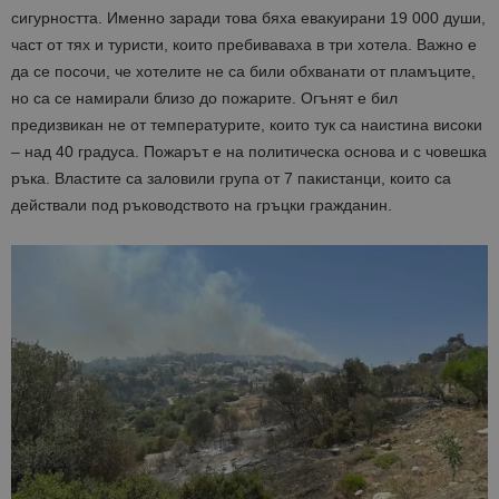
сигурността. Именно заради това бяха евакуирани 19 000 души,
част от тях и туристи, които пребиваваха в три хотела. Важно е
да се посочи, че хотелите не са били обхванати от пламъците,
но са се намирали близо до пожарите. Огънят е бил
предизвикан не от температурите, които тук са наистина високи
– над 40 градуса. Пожарът е на политическа основа и с човешка
ръка. Властите са заловили група от 7 пакистанци, които са
действали под ръководството на гръцки гражданин.