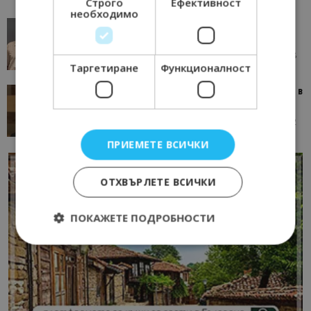
Строго
Ефективност
необходимо
AI в туризма: защо камериерка може да се
окаже по-трудна за...
05/08/2026 08:28
AI Travel Economy с Елица Стоилова
Таргетиране
Функционалност
Тим Браун: Хотелите губят пари заради грешки в
данните и липсващи...
13/07/2026 09:02
AI Travel Economy с Елица Стоилова
ПРИЕМЕТЕ ВСИЧКИ
ОТХВЪРЛЕТЕ ВСИЧКИ
ПОКАЖЕТЕ ПОДРОБНОСТИ
Строго необходимо
Ефективност
Таргетиране
Функционалност