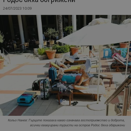
24/07/2023 10:09
Кольо Нанев: Гърците показаха какво означава гостоприемство и доброта,
всички евакуирани туристи на остров Родос бяха обгрижени