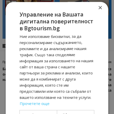
×
Управление на Вашата
Интервю
Интервю
Галина Декова: Перник има
Анселмо Капороси: България
дигитална поверителност
потенциал за културна
може да съчетае автентичния
в Bgtourism.bg
дестинация
туризъм с технологиите на
бъдещето
Ние използваме бисквитки, за да
персонализираме съдържанието,
ТАГОВЕ
ГЪРЦИЯ
КОЛЬО НАНЕВ
ПОЖАРИ
РОДОС
ТУРИСТИ
рекламите и да анализираме нашия
трафик. Също така споделяме
информация за използването на нашия
Предишна статия
Следваща статия
сайт от ваша страна с нашите
БАЗ и СЗБ искат
Всеки понеделник през
партньори за реклама и анализи, които
оставката на министъра
лятото: Стара Загора
може да я комбинират с друга
на туризма
предлага на своите
гости виртуална
информация, която сте им
разходка
предоставили или която са събрали от
вашето използване на техните услуги.
Прочетете още