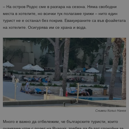
– На остров Родос сме в разгара на сезона. Няма свободни
места в хотелите, но всички тук полагаме грижи – нито един
турист не е останал без покрив. Евакуираните са във фоайетата
на хотелите. Осигурява им се храна и вода.
Снимки Кольо Нанев
Много е важно да отбележим, че българските туристи, които
очакваме утре с полет на Ryanair, трябва да бъдат спокойни за