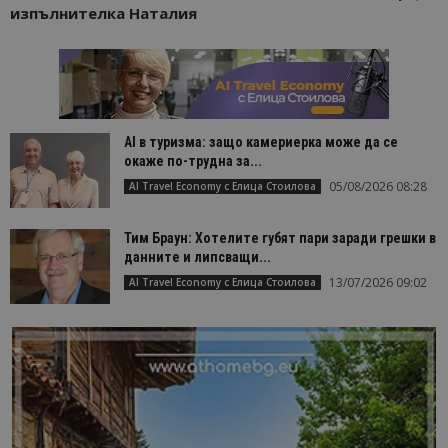
изпълнителка Наталия
AI в туризма: защо камериерка може да се
окаже по-трудна за...
05/08/2026 08:28
AI Travel Economy с Елица Стоилова
Тим Браун: Хотелите губят пари заради грешки в
данните и липсващи...
13/07/2026 09:02
AI Travel Economy с Елица Стоилова