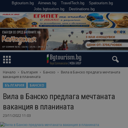
Bgtourism.bg
Airnews.bg
TravelTech.bg
Spatourism.bg
Jobs.bgtourism.bg
Destinations.bg
Начало
България
Банско
Вила в Банско предлага мечтаната
ваканция в планината
БЪЛГАРИЯ
БАНСКО
Вила в Банско предлага мечтаната
ваканция в планината
23/11/2022 11:03