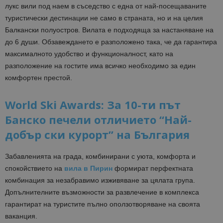
лукс вили под наем в съседство с една от най-посещаваните
туристически дестинации не само в страната, но и на целия
Балкански полуостров. Вилата е подходяща за настаняване на
до 6 души. Обзавеждането е разположено така, че да гарантира
максималното удобство и функционалност, като на
разположение на гостите има всичко необходимо за един
комфортен престой.
World Ski Awards: За 10-ти път
Банско печели отличието “Най-
добър ски курорт” на България
Забавленията на града, комбинирани с уюта, комфорта и
спокойствието на
вила в Пирин
формират перфектната
комбинация за незабравимо изживяване за цялата група.
Допълнителните възможности за развлечение в комплекса
гарантират на туристите пълно оползотворяване на своята
ваканция.