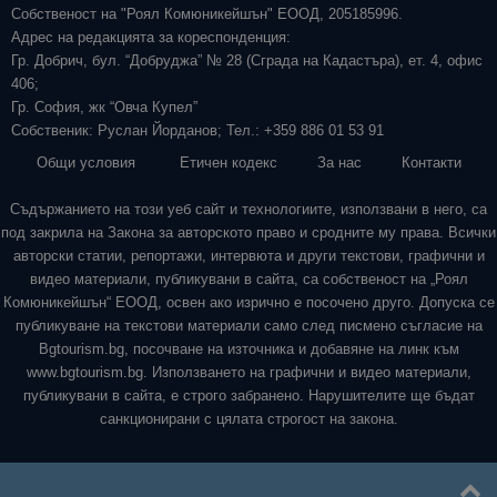
Собственост на "Роял Комюникейшън" ЕООД, 205185996.
Адрес на редакцията за кореспонденция:
Гр. Добрич, бул. “Добруджа” № 28 (Сграда на Кадастъра), ет. 4, офис
406;
Гр. София, жк “Овча Купел”
Собственик: Руслан Йорданов; Тел.: +359 886 01 53 91
Общи условия
Етичен кодекс
За нас
Контакти
Съдържанието на този уеб сайт и технологиите, използвани в него, са
под закрила на Закона за авторското право и сродните му права. Всички
авторски статии, репортажи, интервюта и други текстови, графични и
видео материали, публикувани в сайта, са собственост на „Роял
Комюникейшън“ ЕООД, освен ако изрично е посочено друго. Допуска се
публикуване на текстови материали само след писмено съгласие на
Bgtourism.bg, посочване на източника и добавяне на линк към
www.bgtourism.bg. Използването на графични и видео материали,
публикувани в сайта, е строго забранено. Нарушителите ще бъдат
санкционирани с цялата строгост на закона.