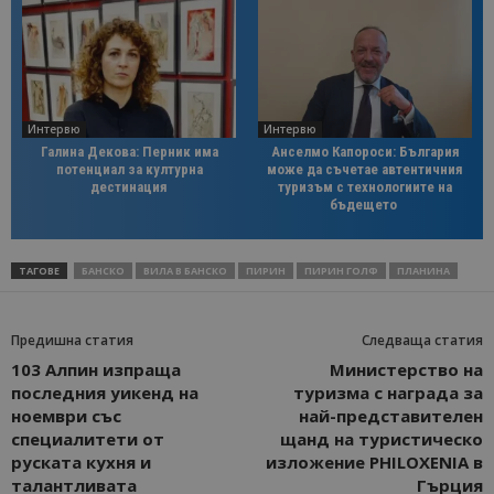
Интервю
Интервю
Галина Декова: Перник има
Анселмо Капороси: България
потенциал за културна
може да съчетае автентичния
дестинация
туризъм с технологиите на
бъдещето
ТАГОВЕ
БАНСКО
ВИЛА В БАНСКО
ПИРИН
ПИРИН ГОЛФ
ПЛАНИНА
Предишна статия
Следваща статия
103 Алпин изпраща
Министерство на
последния уикенд на
туризма с награда за
ноември със
най-представителен
специалитети от
щанд на туристическо
руската кухня и
изложение PHILOXENIA в
талантливата
Гърция