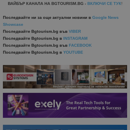
ВАЙБЪР КАНАЛА НА BGTOURISM.BG -
ВКЛЮЧИ СЕ ТУК
!
Последвайте ни за още актуални новини
в
Google News
Showcase
Последвайте
Bgtourism.bg във
VIBER
Последвайте
Bgtourism.bg в
INSTAGRAM
Последвайте
Bgtourism.bg във
FACEBOOK
Последвайте
Bgtourism.bg в
YOUTUBE