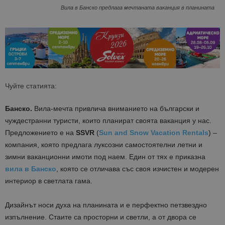
Вила в Банско предлага мечтаната ваканция в планината
Чуйте статията:
Банско.
Вила-мечта привлича вниманието на български и
чуждестранни туристи, които планират своята ваканция у нас.
Предложението е на
SSVR
(
Sun and Snow Vacation Rentals
) –
компания, която
предлага луксозни самостоятелни летни и
зимни ваканционни имоти под наем. Един от тях е приказна
вила в Банско
, която се отличава със своя изчистен и модерен
интериор
в светлата гама.
Дизайнът носи духа на планината и е перфектно петзвездно
изпълнение. Стаите са просторни и светли, а от двора се