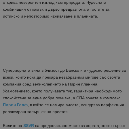
открива невероятен изглед към природата. Чудесната
комбинация от камък и дърво предразполага гостите за
истинско и неповторимо изживяване в планината.
Супериорната вила в близост до Банско и е чудесно решение за
всеки, който иска да прекара незабравими мигове със своята
компания сред великолепието на Пирин планина.
Усамотението, което получавате тук, гарантира необходимото
спокойствие за една добра почивка, а СПА зоната в комплекс
Пирин Голф
, в който се намира вилата, осигурява перфектния
релаксиращ завършек на престоя.
Вилите на
SSVR
са предпочитано място за хората, които търсят