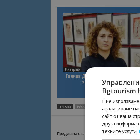
Интервю
Галина Декова: Перник има поте
Управлени
за културна дестинация
Bgtourism.
Ние използваме 
ТАГОВЕ
РУСКА ВЕЧЕР
СПА ХОТЕЛ АЛПИН
анализираме на
сайт от ваша ст
друга информаци
техните услуги.
Предишна статия