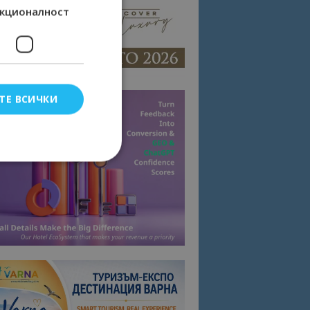
кционалност
ТЕ ВСИЧКИ
елско влизане и
тки.
омните съгласието
квитки на сайта.