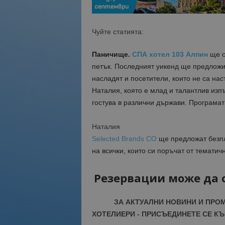
Чуйте статията:
Паничище.
СПА хотел 103 Алпин
ще о
петък. Последният уикенд ще предложи 
насладят и посетители, които не са на
Наталия, която е млад и талантлив изп
гостува в различни държави. Програмат
Наталия
Selected Brands CO
ще предложат безпл
на в
сички, които си поръчат от тематич
Резервации може да с
ЗА АКТУАЛНИ НОВИНИ И ПРО
ХОТЕЛИЕРИ - ПРИСЪЕДИНЕТЕ СЕ КЪ