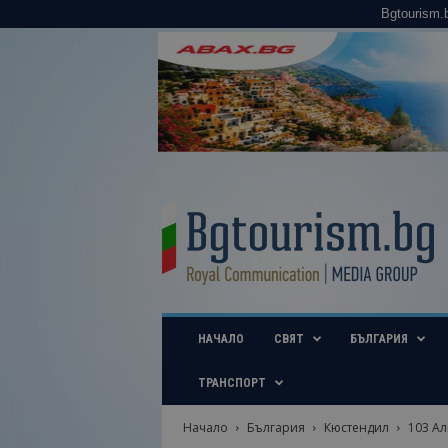
Bgtourism.
B
g
t
o
u
r
i
НАЧАЛО
СВЯТ
БЪЛГАРИЯ
s
m
.
ТРАНСПОРТ
b
g
Начало
България
Кюстендил
103 Ал
–