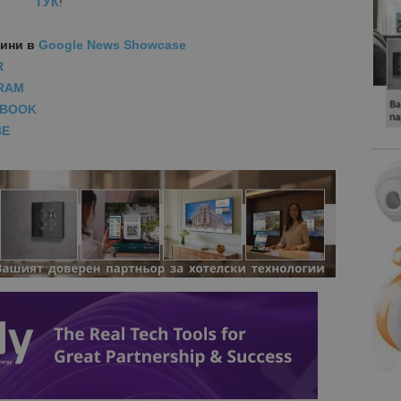
ТУК
!
вини
в
Google News Showcase
R
RAM
EBOOK
BE