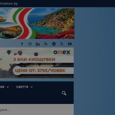
tinations.bg
ГИИ
ОФЕРТИ
хня...