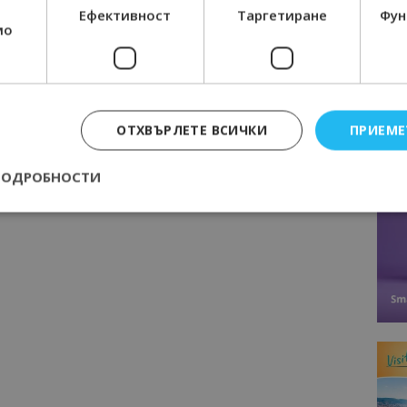
Вила в Банско предлага мечтаната
Ефективност
Таргетиране
Фун
ваканция в планината
мо
ОТХВЪРЛЕТЕ ВСИЧКИ
ПРИЕМЕ
ПОДРОБНОСТИ
Строго необходимо
Ефективност
Таргетиране
Функционалност
е бисквитки позволяват основната функционалност на уебсайта, като потребит
нта. Уебсайтът не може да се използва правилно без строго необходими бискви
Доставчик
/
Валиден
Описание
Домейн
до
epted
lisandraramos.com
7 дни
Тази бисквитка се използва, за да зап
bgtourism.bg
на потребителя за използването на бис