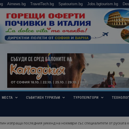
bg
Airnews.bg
TravelTech.bg
Spatourism.bg
Jobs.bgtourism.bg
Des
МЕСТА
СЪБИТИЕН ТУРИЗЪМ
ТУРОПЕРАТОРИ
ТЕХНОЛО
пин изпраща последния уикенд на ноември със специалитети от руската ку