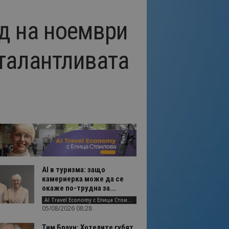
д на ноември
 талантливата
AI в туризма: защо
камериерка може да се
окаже по-трудна за...
AI Travel Economy с Елица Стоилова
05/08/2026 08:28
Тим Браун: Хотелите губят