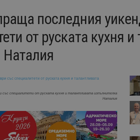
праща последния уикен
ети от руската кухня и
 Наталия
ври със специалитети от руската кухня и талантливата изпълнителка
Наталия