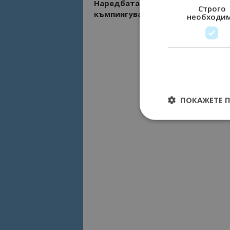
Наредбата за свободно
Строго
къмпингуване е оттеглена
необходи
ПОКАЖЕТЕ 
Строго необходимит
управление на акау
Име
cookie_notice_acc