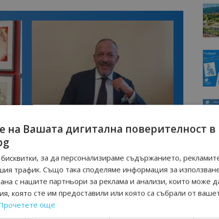
Интервю
нциал
Анселмо Капороси: България може да
е на Вашата дигитална поверителност в
съчетае автентичния туризъм с
технологиите на бъдещето
bg
бисквитки, за да персонализираме съдържанието, рекламите
шия трафик. Също така споделяме информация за използван
рана с нашите партньори за реклама и анализи, които може д
я, която сте им предоставили или която са събрали от ваше
Прочетете още
Следваща статия