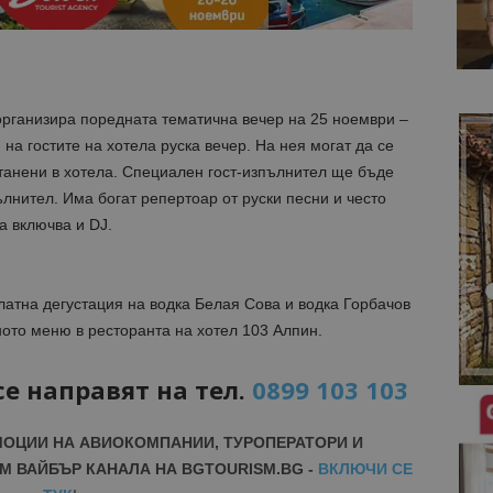
рганизира поредната тематична вечер на 25 ноември –
на гостите на хотела руска вечер. На нея могат да се
станени в хотела. Специален гост-изпълнител ще бъде
ълнител. Има богат репертоар от руски песни и често
а включва и DJ.
атна дегустация на водка Белая Сова и водка Горбачов
ното меню в ресторанта на хотел 103 Алпин.
е направят на тел.
0899 103 103
МОЦИИ НА АВИОКОМПАНИИ, ТУРОПЕРАТОРИ И
М ВАЙБЪР КАНАЛА НА BGTOURISM.BG -
ВКЛЮЧИ СЕ