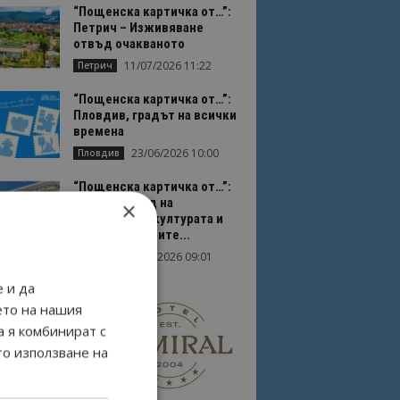
“Пощенска картичка от…”:
Петрич – Изживяване
отвъд очакваното
11/07/2026 11:22
Петрич
“Пощенска картичка от…”:
Пловдив, градът на всички
времена
23/06/2026 10:00
Пловдив
“Пощенска картичка от…”:
Перник – град на
×
традициите, културата и
вдъхновяващите...
17/06/2026 09:01
Перник
 и да
ето на нашия
а я комбинират с
то използване на