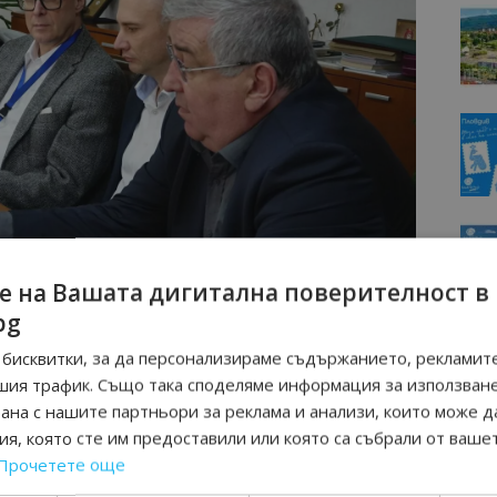
е на Вашата дигитална поверителност в
bg
бисквитки, за да персонализираме съдържанието, рекламите
шия трафик. Също така споделяме информация за използван
рана с нашите партньори за реклама и анализи, които може д
а и прилежащите курорти притежават сериозен
я, която сте им предоставили или която са събрали от ваше
ън пиковия сезон, но се нуждаят от подкрепа. За да
Прочетете още
е необходимата помощ, е необходимо да се създаде
хотелиерите и бизнеса. Този механизъм следва да