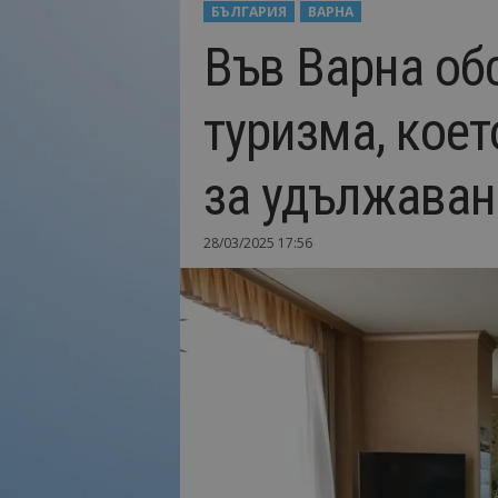
БЪЛГАРИЯ
ВАРНА
Н
Във Варна об
а
й
-
туризма, кое
в
а
ж
за удължаван
н
о
т
28/03/2025 17:56
о
о
т
т
у
р
и
з
м
а
!