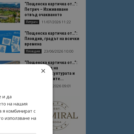
“Пощенска картичка от…”:
Петрич – Изживяване
отвъд очакваното
11/07/2026 11:22
Петрич
“Пощенска картичка от…”:
Пловдив, градът на всички
времена
23/06/2026 10:00
Пловдив
“Пощенска картичка от…”:
Перник – град на
×
традициите, културата и
вдъхновяващите...
17/06/2026 09:01
Перник
 и да
ето на нашия
а я комбинират с
то използване на