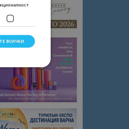
кционалност
ТЕ ВСИЧКИ
елско влизане и
тки.
омните съгласието
квитки на сайта.