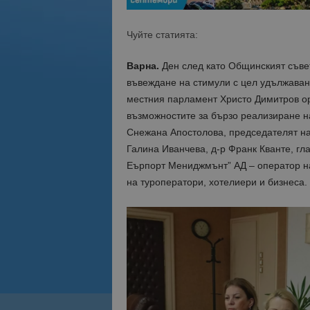
Чуйте статията:
Варна.
Ден след като Общинският съве
въвеждане на стимули с цел удължаване
местния парламент Христо Димитров ор
възможностите за бързо реализиране на
Снежана Апостолова, председателят на
Галина Иванчева, д-р Франк Кванте, гл
Eъpпopт Meниджмънт” AД – опepaтop нa 
на туроператори, хотелиери и бизнеса.