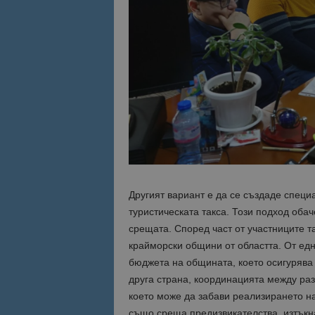
Име
Име
sc_is_visitor_uniq
is_visitor_unique
is_unique
_ga_B09EBBY8PY
_ga_WXPDN4HSCV
Другият вариант е да се създаде спец
туристическата такса. Този подход оба
_ga_FK650GXHRZ
срещата. Според част от участниците т
_ga
крайморски общини от областта. От едн
бюджета на общината, което осигурява
друга страна, координацията между ра
което може да забави реализирането на
също среща предизвикателства, изтъкна