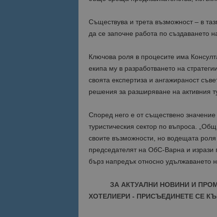
Съществува и трета възможност – в та
да се започне работа по създаването 
Ключова роля в процесите има Консулта
екипа му в разработването на стратегии
своята експертиза и ангажираност съв
решения за разширяване на активния ту
Според него е от съществено значение 
туристическия сектор по въпроса. „Общ
своите възможности, но водещата роля
председателят на ОбС-Варна и изрази г
бърз напредък относно удължаването н
ЗА АКТУАЛНИ НОВИНИ И ПРО
ХОТЕЛИЕРИ - ПРИСЪЕДИНЕТЕ СЕ КЪ