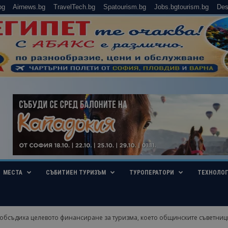
bg
Airnews.bg
TravelTech.bg
Spatourism.bg
Jobs.bgtourism.bg
Des
МЕСТА
СЪБИТИЕН ТУРИЗЪМ
ТУРОПЕРАТОРИ
ТЕХНОЛО
обсъдиха целевото финансиране за туризма, което общинските съветници 