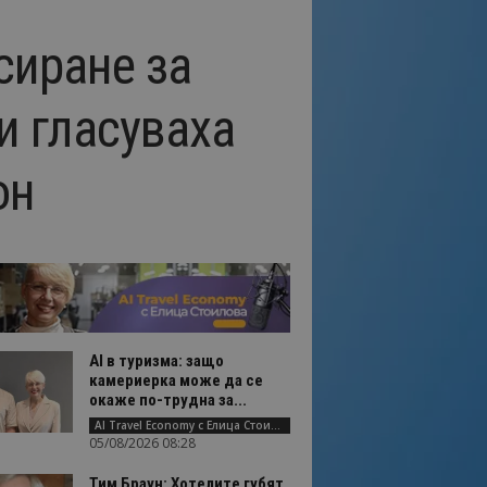
сиране за
и гласуваха
он
AI в туризма: защо
камериерка може да се
окаже по-трудна за...
AI Travel Economy с Елица Стоилова
05/08/2026 08:28
Тим Браун: Хотелите губят