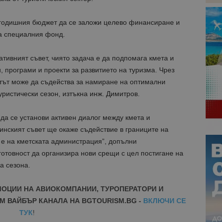
згодишния бюджет да се заложи целево финансиране и
на специалния фонд.
тивният съвет, чиято задача е да подпомага кмета и
, програми и проекти за развитието на туризма. Чрез
етът може да съдейства за намиране на оптимални
ристически сезон, изтъкна инж. Димитров.
да се установи активен диалог между кмета и
инският съвет ще окаже съдействие в границите на
 е на кметската администрация”, допълни
отовност да организира нови срещи с цел постигане на
а сезона.
МОЦИИ НА АВИОКОМПАНИИ, ТУРОПЕРАТОРИ И
М ВАЙБЪР КАНАЛА НА BGTOURISM.BG -
ВКЛЮЧИ СЕ
ТУК
!