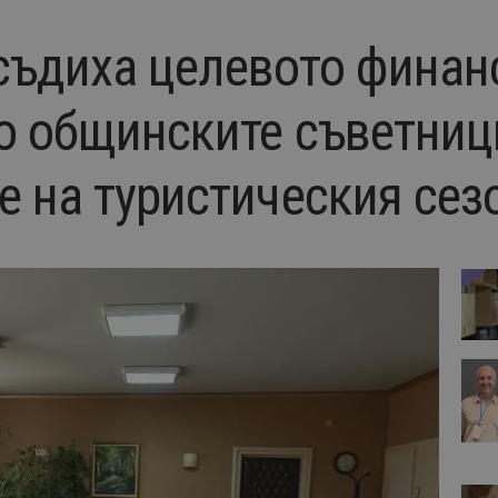
съдиха целевото финан
то общинските съветниц
е на туристическия сез