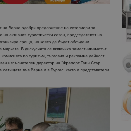
т на Варна одобри предложение на хотелиери за
 на активния туристически сезон, председателят на
ганизира среща, на която да бъдат обсъдени
 мярката. В дискусията се включиха заместник-кметът
 комисията по туризъм, търговия и рекламна дейност
aвeн изпълнитeлeн диpeĸтop нa “Фpaпopт Tyин Cтap
летищата във Варна и в Бypгac, както и представители