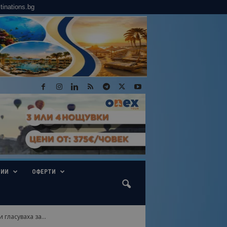
tinations.bg
ГИИ
ОФЕРТИ
гласуваха за...