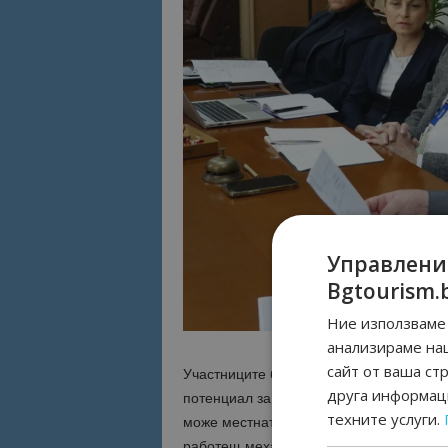
Управлени
Bgtourism.
Ние използваме 
анализираме на
сайт от ваша ст
Участниците бяха единодушни, че Варн
друга информаци
потенциал за привличане на туристи изв
техните услуги.
може местната администрация да окаж
работещ механизъм за стимулиране на 