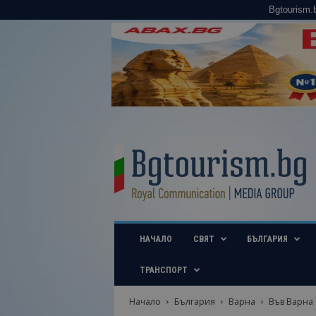
Bgtourism.
B
g
t
o
u
r
i
НАЧАЛО
СВЯТ
БЪЛГАРИЯ
s
m
.
ТРАНСПОРТ
b
g
Начало
България
Варна
Във Варна 
–