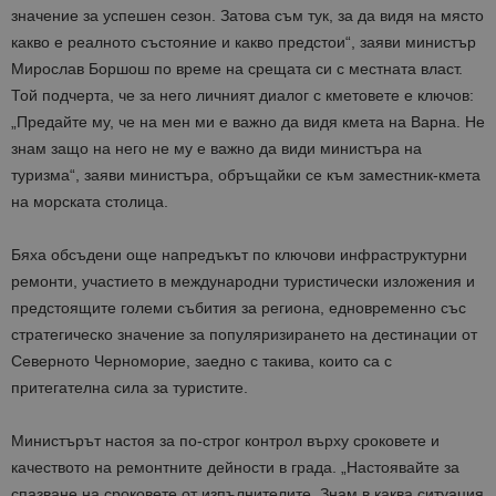
значение за успешен сезон. Затова съм тук, за да видя на място
какво е реалното състояние и какво предстои“, заяви министър
Мирослав Боршош по време на срещата си с местната власт.
Той подчерта, че за него личният диалог с кметовете е ключов:
„Предайте му, че на мен ми е важно да видя кмета на Варна. Не
знам защо на него не му е важно да види министъра на
туризма“, заяви министъра, обръщайки се към заместник-кмета
на морската столица.
Бяха обсъдени още напредъкът по ключови инфраструктурни
ремонти, участието в международни туристически изложения и
предстоящите големи събития за региона, едновременно със
стратегическо значение за популяризирането на дестинации от
Северното Черноморие, заедно с такива, които са с
притегателна сила за туристите.
Министърът настоя за по-строг контрол върху сроковете и
качеството на ремонтните дейности в града. „Настоявайте за
спазване на сроковете от изпълнителите. Знам в каква ситуация