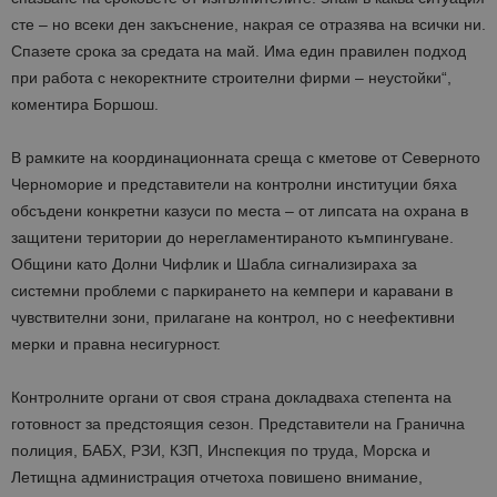
сте – но всеки ден закъснение, накрая се отразява на всички ни.
Спазете срока за средата на май. Има един правилен подход
при работа с некоректните строителни фирми – неустойки“,
коментира Боршош.
В рамките на координационната среща с кметове от Северното
Черноморие и представители на контролни институции бяха
обсъдени конкретни казуси по места – от липсата на охрана в
защитени територии до нерегламентираното къмпингуване.
Общини като Долни Чифлик и Шабла сигнализираха за
системни проблеми с паркирането на кемпери и каравани в
чувствителни зони, прилагане на контрол, но с неефективни
мерки и правна несигурност.
Контролните органи от своя страна докладваха степента на
готовност за предстоящия сезон. Представители на Гранична
полиция, БАБХ, РЗИ, КЗП, Инспекция по труда, Морска и
Летищна администрация отчетоха повишено внимание,