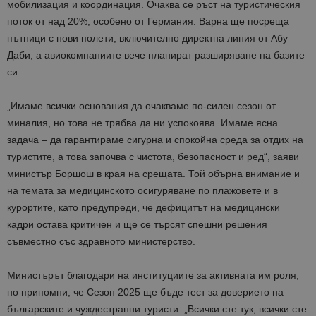
мобилизация и координация. Очаква се ръст на туристическия
поток от над 20%, особено от Германия. Варна ще посреща
пътници с нови полети, включително директна линия от Абу
Даби, а авиокомпаниите вече планират разширяване на базите
си.
„Имаме всички основания да очакваме по-силен сезон от
миналия, но това не трябва да ни успокоява. Имаме ясна
задача – да гарантираме сигурна и спокойна среда за отдих на
туристите, а това започва с чистота, безопасност и ред“, заяви
министър Боршош в края на срещата. Той обърна внимание и
на темата за медицинското осигуряване по плажовете и в
курортите, като предупреди, че дефицитът на медицински
кадри остава критичен и ще се търсят спешни решения
съвместно със здравното министерство.
Министърът благодари на институциите за активната им роля,
но припомни, че Сезон 2025 ще бъде тест за доверието на
българските и чуждестранни туристи. „Всички сте тук, всички сте