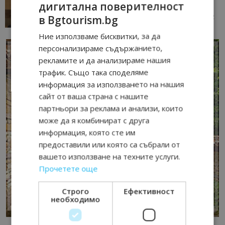
дигитална поверителност
данните и липсващи...
в Bgtourism.bg
13/07/2026 09:02
AI Travel Economy с Елица Стоилова
Ние използваме бисквитки, за да
персонализираме съдържанието,
рекламите и да анализираме нашия
трафик. Също така споделяме
информация за използването на нашия
сайт от ваша страна с нашите
партньори за реклама и анализи, които
може да я комбинират с друга
информация, която сте им
предоставили или която са събрали от
вашето използване на техните услуги.
Прочетете още
Строго
Ефективност
необходимо