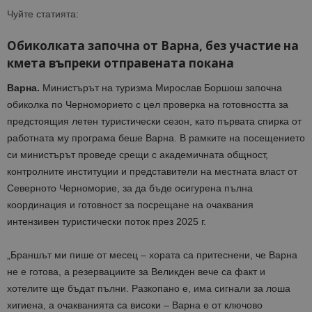
Чуйте статията:
Обиколката започна от Варна, без участие на
кмета въпреки отправената покана
Варна.
Министърът на туризма Мирослав Боршош започна
обиколка по Черноморието с цел проверка на готовността за
предстоящия летен туристически сезон, като първата спирка от
работната му програма беше Варна. В рамките на посещението
си министърът проведе срещи с академичната общност,
контролните институции и представители на местната власт от
Северното Черноморие, за да бъде осигурена пълна
координация и готовност за посрещане на очаквания
интензивен туристически поток през 2025 г.
„Браншът ми пише от месец – хората са притеснени, че Варна
не е готова, а резервациите за Великден вече са факт и
хотелите ще бъдат пълни. Разкопано е, има сигнали за лоша
хигиена, а очакванията са високи – Варна е от ключово