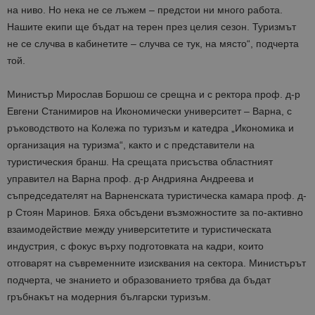
на ниво. Но нека не се лъжем – предстои ни много работа.
Нашите екипи ще бъдат на терен през целия сезон. Туризмът
не се случва в кабинетите – случва се тук, на място“, подчерта
той.
Министър Мирослав Боршош се срещна и с ректора проф. д-р
Евгени Станимиров на Икономически университет – Варна, с
ръководството на Колежа по туризъм и катедра „Икономика и
организация на туризма“, както и с представители на
туристическия бранш. На срещата присъства областният
управител на Варна проф. д-р Андрияна Андреева и
съпредседателят на Варненската туристическа камара проф. д-
р Стоян Маринов. Бяха обсъдени възможностите за по-активно
взаимодействие между университетите и туристическата
индустрия, с фокус върху подготовката на кадри, които
отговарят на съвременните изисквания на сектора. Министърът
подчерта, че знанието и образованието трябва да бъдат
гръбнакът на модерния български туризъм.