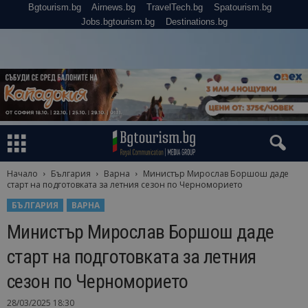
Bgtourism.bg
Airnews.bg
TravelTech.bg
Spatourism.bg
Jobs.bgtourism.bg
Destinations.bg
Начало
България
Варна
Министър Мирослав Боршош даде
старт на подготовката за летния сезон по Черноморието
БЪЛГАРИЯ
ВАРНА
Министър Мирослав Боршош даде
старт на подготовката за летния
сезон по Черноморието
28/03/2025 18:30