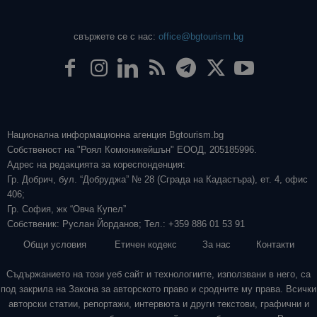
свържете се с нас:
office@bgtourism.bg
Национална информационна агенция Bgtourism.bg
Собственост на "Роял Комюникейшън" ЕООД, 205185996.
Адрес на редакцията за кореспонденция:
Гр. Добрич, бул. “Добруджа” № 28 (Сграда на Кадастъра), ет. 4, офис
406;
Гр. София, жк “Овча Купел”
Собственик: Руслан Йорданов; Тел.: +359 886 01 53 91
Общи условия
Етичен кодекс
За нас
Контакти
Съдържанието на този уеб сайт и технологиите, използвани в него, са
под закрила на Закона за авторското право и сродните му права. Всички
авторски статии, репортажи, интервюта и други текстови, графични и