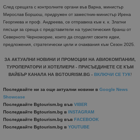
След срещата с контролните органи във Варна, министър
Мирослав Боршош, придружен от заместник-министър Ирена
Георгиева и проф. Андреева, се отправиха към к. к. Златни
пясъци за среща с представители на туристическия бранш от
Северното Черноморие, които да споделят своите идеи,
предложения, стратегически цели и очаквания към Сезон 2025.
ЗА АКТУАЛНИ НОВИНИ И ПРОМОЦИИ НА АВИОКОМПАНИИ,
ТУРОПЕРАТОРИ И ХОТЕЛИЕРИ - ПРИСЪЕДИНЕТЕ СЕ КЪМ
ВАЙБЪР КАНАЛА НА BGTOURISM.BG -
ВКЛЮЧИ СЕ ТУК
!
Последвайте ни за още актуални новини
в
Google News
Showcase
Последвайте
Bgtourism.bg във
VIBER
Последвайте
Bgtourism.bg в
INSTAGRAM
Последвайте
Bgtourism.bg във
FACEBOOK
Последвайте
Bgtourism.bg в
YOUTUBE