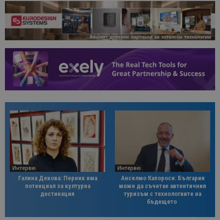
Интервю
Интервю
Галина Декова: Перник има
Анселмо Капороси: България
потенциал за културна
може да съчетае автентичния
дестинация
туризъм с технологиите на
бъдещето