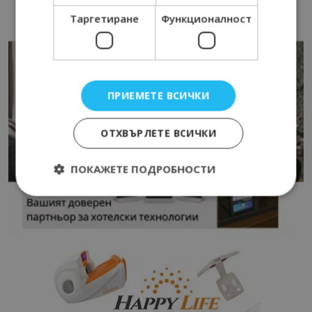
Таргетиране
Функционалност
ПРИЕМЕТЕ ВСИЧКИ
ОТХВЪРЛЕТЕ ВСИЧКИ
ПОКАЖЕТЕ ПОДРОБНОСТИ
Строго необходимо
Ефективност
Таргетиране
Функционалност
Строго необходимите бисквитки позволяват
основната функционалност на уебсайта, като
потребителско влизане и управление на
акаунта. Уебсайтът не може да се използва