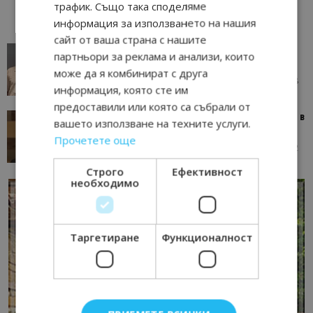
трафик. Също така споделяме
информация за използването на нашия
сайт от ваша страна с нашите
AI в туризма: защо камериерка може да се
партньори за реклама и анализи, които
окаже по-трудна за...
може да я комбинират с друга
05/08/2026 08:28
AI Travel Economy с Елица Стоилова
информация, която сте им
предоставили или която са събрали от
Тим Браун: Хотелите губят пари заради грешки в
вашето използване на техните услуги.
данните и липсващи...
Прочетете още
13/07/2026 09:02
AI Travel Economy с Елица Стоилова
Строго
Ефективност
необходимо
Таргетиране
Функционалност