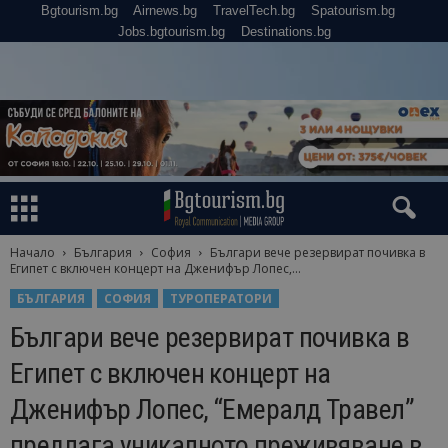
Bgtourism.bg
Airnews.bg
TravelTech.bg
Spatourism.bg
Jobs.bgtourism.bg
Destinations.bg
Начало
България
София
Българи вече резервират почивка в
Египет с включен концерт на Дженифър Лопес,...
БЪЛГАРИЯ
СОФИЯ
ТУРОПЕРАТОРИ
Българи вече резервират почивка в
Египет с включен концерт на
Дженифър Лопес, “Емералд Травел”
предлага уникалното преживяване в