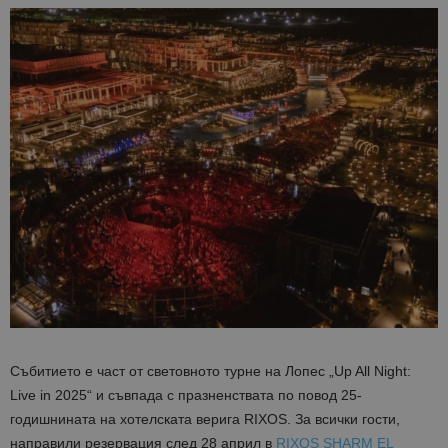
Събитието е част от световното турне на Лопес „Up All Night:
Live in 2025“ и съвпада с празненствата по повод 25-
годишнината на хотелската верига RIXOS. За всички гости,
направили резервация след 28 април в
RIXOS SHARM EL