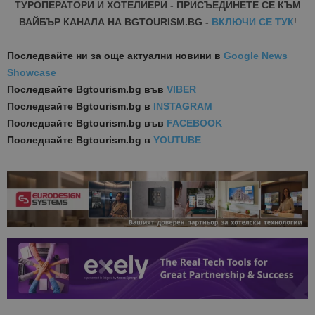
ТУРОПЕРАТОРИ И ХОТЕЛИЕРИ - ПРИСЪЕДИНЕТЕ СЕ КЪМ
ВАЙБЪР КАНАЛА НА BGTOURISM.BG -
ВКЛЮЧИ СЕ ТУК
!
Последвайте ни за още актуални новини
в
Google News
Showcase
Последвайте
Bgtourism.bg във
VIBER
Последвайте
Bgtourism.bg в
INSTAGRAM
Последвайте
Bgtourism.bg във
FACEBOOK
Последвайте
Bgtourism.bg в
YOUTUBE