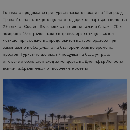
Голямото предимство при туристическите пакети на “Емералд
Травел” е, че пътниците ще летят с директен чартърен полет на
29 юни, от София. Включени са летищни такси и багаж – 20 кг
чекиран и 10 кг ръчен, както и трансфери летище – хотел –
летище, присъствие на представител на туроператора при
заминаване и обслужване на български език по време на
престоя. Туристите ще имат 7 нощувки на база ултра ол
инклузив и безплатен вход за концерта на Дженифър Лопес за
всички, избрали някой от посочените хотели.