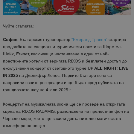
Чуйте статията:
София.
Българският туроператор
“Емералд Травел”
стартира
продажбата на специални туристически пакети за Шарм ел-
Шейх, Египет, включващи настаняване в едни от най-
престижните хотели от веригата RIXOS и безплатен достъп до
ексклузивния концерт от световното турне
UP ALL NIGHT: LIVE
IN 2025
на Дженифър Лопес. Първите българи вече са
направили своите резервации и ще бъдат сред публиката на
грандиозното шоу на 4 юли 2025 г.
Концертът на музикалната икона ще се проведе на откритата
сцена на RIXOS RADAMIS, разположена на прелестния фон на
Червено море, което ще засили допълнително магическата
атмосфера на нощта.