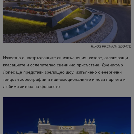
RIXOS PREMIUM SEGATE
Известна с настръхващите си изпълнения, хитове, оглавяващи
класациите и ослепително сценично присъствие, Дженифър
Лопес ще представи зрелищно шоу, изпълнено с енергични
танцови хореографии и най-емоционалните й нови парчета и
любими хитове на феновете.