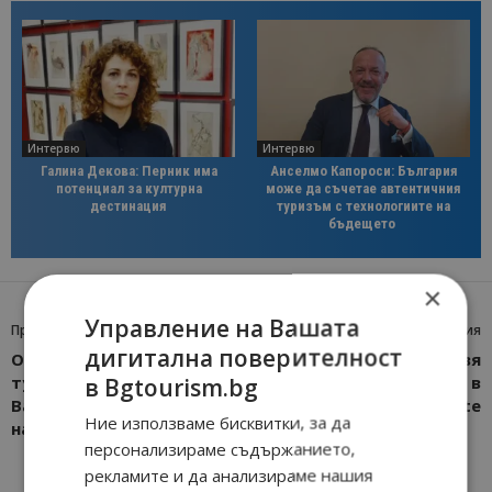
Интервю
Интервю
Галина Декова: Перник има
Анселмо Капороси: България
потенциал за културна
може да съчетае автентичния
дестинация
туризъм с технологиите на
бъдещето
×
Управление на Вашата
Предишна статия
Следваща статия
дигитална поверителност
Откриват
ITA Airways представя
в Bgtourism.bg
туристическия сезон във
новия Runway Lounge в
Варна с голям концерт
Milan Linate
Ние използваме бисквитки, за да
на 16 май
персонализираме съдържанието,
рекламите и да анализираме нашия