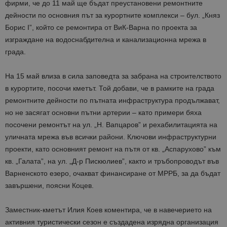
фирми, че до 11 май ще бъдат преустановени ремонтните
дейности по основния път за курортните комплекси – бул. „Княз
Борис I”, който се ремонтира от ВиК-Варна по проекта за
изграждане на водоснабдителна и канализационна мрежа в
града.
На 15 май влиза в сила заповедта за забрана на строителството
в курортите, посочи кметът. Той добави, че в рамките на града
ремонтните дейности по пътната инфраструктура продължават,
но не засягат основни пътни артерии – като примери бяха
посочени ремонтът на ул. „Н. Вапцаров” и рехабилитацията на
уличната мрежа във всички райони. Ключови инфраструктурни
проекти, като основният ремонт на пътя от кв. „Аспарухово” към
кв. „Галата”, на ул. „Д-р Пискюлиев”, както и тръбопроводът във
Варненското езеро, очакват финансиране от МРРБ, за да бъдат
завършени, поясни Коцев.
Заместник-кметът Илия Коев коментира, че в навечерието на
активния туристически сезон е създадена изрядна организация