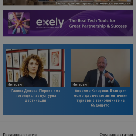
Интервю
Интервю
Галина Декова: Перник има
Анселмо Капороси: България
потенциал за културна
може да съчетае автентичния
дестинация
туризъм с технологиите на
бъдещето
Предишна статия
Следваща статия