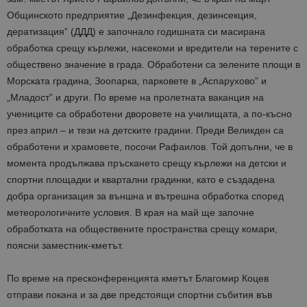
Общинското предприятие „Дезинфекция, дезинсекция,
дератизация” (ДДД) е започнало годишната си масирана
обработка срещу кърлежи, насекоми и вредители на терените с
обществено значение в града. Обработени са зелените площи в
Морската градина, Зоопарка, парковете в „Аспарухово” и
„Младост” и други. По време на пролетната ваканция на
учениците са обработени дворовете на училищата, а по-късно
през април – и тези на детските градини. Преди Великден са
обработени и храмовете, посочи Рафаилов. Той допълни, че в
момента продължава пръскането срещу кърлежи на детски и
спортни площадки и квартални градинки, като е създадена
добра организация за външна и вътрешна обработка според
метеорологичните условия. В края на май ще започне
обработката на обществените пространства срещу комари,
поясни заместник-кметът.
По време на пресконференцията кметът Благомир Коцев
отправи покана и за две предстоящи спортни събития във