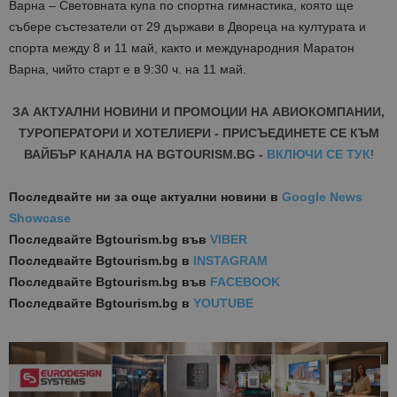
Варна – Световната купа по спортна гимнастика, която ще
събере състезатели от 29 държави в Двореца на културата и
спорта между 8 и 11 май, както и международния Маратон
Варна, чийто старт е в 9:30 ч. на 11 май.
ЗА АКТУАЛНИ НОВИНИ И ПРОМОЦИИ НА АВИОКОМПАНИИ,
ТУРОПЕРАТОРИ И ХОТЕЛИЕРИ - ПРИСЪЕДИНЕТЕ СЕ КЪМ
ВАЙБЪР КАНАЛА НА BGTOURISM.BG -
ВКЛЮЧИ СЕ ТУК
!
Последвайте ни за още актуални новини
в
Google News
Showcase
Последвайте
Bgtourism.bg във
VIBER
Последвайте
Bgtourism.bg в
INSTAGRAM
Последвайте
Bgtourism.bg във
FACEBOOK
Последвайте
Bgtourism.bg в
YOUTUBE