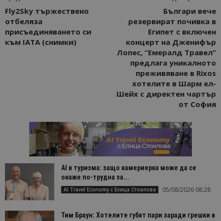
Fly2Sky тържествено
Българи вече
отбеляза
резервират почивка в
присъединяването си
Египет с включен
към IATA (снимки)
концерт на Дженифър
Лопес, “Емералд Травел”
предлага уникалното
преживяване в Rixos
хотелите в Шарм ел-
Шейх с директен чартър
от София
AI в туризма: защо камериерка може да се
окаже по-трудна за...
05/08/2026 08:28
AI Travel Economy с Елица Стоилова
Тим Браун: Хотелите губят пари заради грешки в