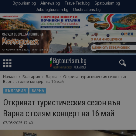
Bgtourism.bg
Airnews.bg
TravelTech.bg
Spatourism.bg
Jobs.bgtourism.bg
Destinations.bg
Начало
България
Варна
Откриват туристическия сезон във
Варна с голям концерт на 16 май
БЪЛГАРИЯ
ВАРНА
Откриват туристическия сезон във
Варна с голям концерт на 16 май
07/05/2025 17:40