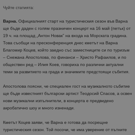
Чуйте статията:
Варна.
Официалният старт на туристическия сезон във Варна
ще бъде даден с голям празничен концерт на 16 май (петък) от
19 ч. на площад „Антон Новак” на входа на Морската градина.
Това съобщи на пресконференция днес кметът на Варна
Благомир Коцев, който заедно със заместниците си по туризъм
– Снежана Апостолова, по финанси – Христо Рафаилов, и по
обществен ред – Илия Коев, говориха по различни актуални
теми за развитието на града и значимите предстоящи събития.
Апостолова поясни, че специален гост на музикалното събитие
ще бъде известният български артист Теодосий Спасов, а освен
нови музикални изпълнители, в концерта е предвидено
акробатично шоу и много изненади.
Кметът Коцев заяви, че Варна е готова да посрещне
туристическия сезон. Той посочи, че има уверение от пътните