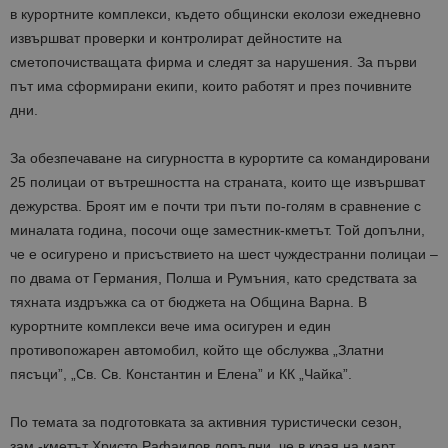
в курортните комплекси, където общински еколози ежедневно
извършват проверки и контролират дейностите на
сметопочистващата фирма и следят за нарушения. За първи
път има сформирани екипи, които работят и през почивните
дни.
За обезпечаване на сигурността в курортите са командировани
25 полицаи от вътрешността на страната, които ще извършват
дежурства. Броят им е почти три пъти по-голям в сравнение с
миналата година, посочи още заместник-кметът. Той допълни,
че е осигурено и присъствието на шест чуждестранни полицаи –
по двама от Германия, Полша и Румъния, като средствата за
тяхната издръжка са от бюджета на Община Варна. В
курортните комплекси вече има осигурен и един
противопожарен автомобил, който ще обслужва „Златни
пясъци”, „Св. Св. Константин и Елена” и КК „Чайка”.
По темата за подготовката за активния туристически сезон,
зам.-кметът Христо Рафаилов допълни, че в края на март