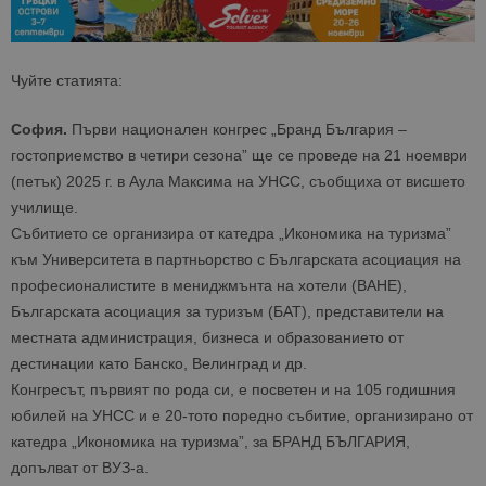
Чуйте статията:
София.
Първи национален конгрес „Бранд България –
гостоприемство в четири сезона” ще се проведе на 21 ноември
(петък) 2025 г. в Аула Максима на УНСС, съобщиха от висшето
училище.
Събитието се организира от катедра „Икономика на туризма”
към Университета в партньорство с Българската асоциация на
професионалистите в мениджмънта на хотели (BAHE),
Българската асоциация за туризъм (БАТ), представители на
местната администрация, бизнеса и образованието от
дестинации като Банско, Велинград и др.
Конгресът, първият по рода си, е посветен и на 105 годишния
юбилей на УНСС и е 20-тото поредно събитие, организирано от
катедра „Икономика на туризма”, за БРАНД БЪЛГАРИЯ,
допълват от ВУЗ-а.