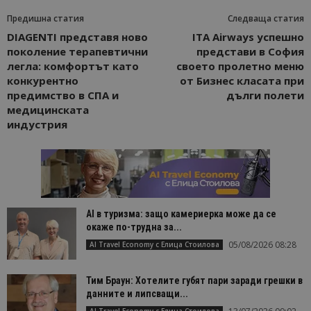
Предишна статия
Следваща статия
DIAGENTI представя ново
ITA Airways успешно
поколение терапевтични
представи в София
легла: комфортът като
своето пролетно меню
конкурентно
от Бизнес класата при
предимство в СПА и
дълги полети
медицинската
индустрия
AI в туризма: защо камериерка може да се
окаже по-трудна за...
05/08/2026 08:28
AI Travel Economy с Елица Стоилова
Тим Браун: Хотелите губят пари заради грешки в
данните и липсващи...
AI Travel Economy с Елица Стоилова