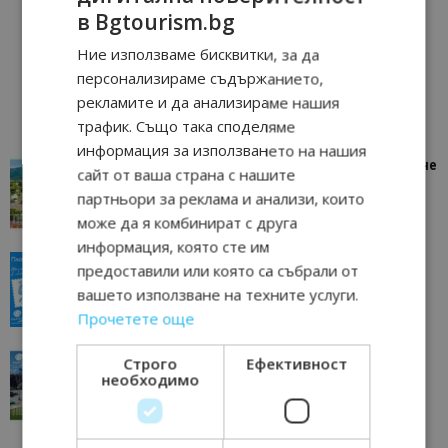
в Bgtourism.bg
Ние използваме бисквитки, за да
персонализираме съдържанието,
рекламите и да анализираме нашия
трафик. Също така споделяме
информация за използването на нашия
“Пощенска картичка от…”: Петрич – Изживяване
сайт от ваша страна с нашите
отвъд очакваното
партньори за реклама и анализи, които
11/07/2026 11:22
Петрич
може да я комбинират с друга
информация, която сте им
“Пощенска картичка от…”: Пловдив, градът на
предоставили или която са събрали от
всички времена
вашето използване на техните услуги.
23/06/2026 10:00
Пловдив
Прочетете още
“Пощенска картичка от…”: Перник – град на
Строго
Ефективност
традициите, културата и вдъхновяващите...
необходимо
17/06/2026 09:01
Перник