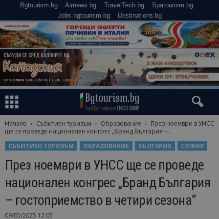
Bgtourism.bg
Airnews.bg
TravelTech.bg
Spatourism.bg
Jobs.bgtourism.bg
Destinations.bg
Начало
Събитиен туризъм
Образование
През ноември в УНСС
ще се проведе национален конгрес „Бранд България –...
СЪБИТИЕН ТУРИЗЪМ
ОБРАЗОВАНИЕ
БЪЛГАРИЯ
СОФИЯ
През ноември в УНСС ще се проведе
национален конгрес „Бранд България
– гостоприемство в четири сезона”
09/05/2025 12:05