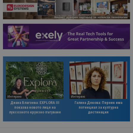
Интервю
Интервю
Диана Благоева: EXPLORA III
Галина Декова: Перник има
показва новото лице на
потенциал за културна
луксозното круизно пътуване
дестинация