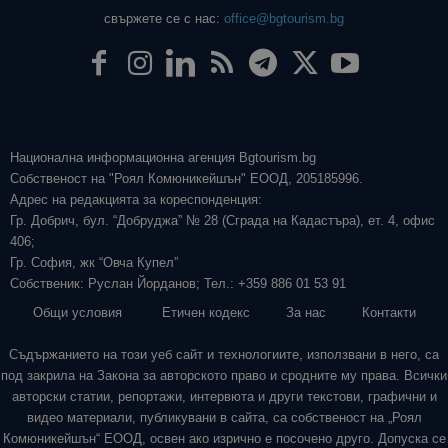
свържете се с нас:
office@bgtourism.bg
Национална информационна агенция Bgtourism.bg
Собственост на "Роял Комюникейшън" ЕООД, 205185996.
Адрес на редакцията за кореспонденция:
Гр. Добрич, бул. “Добруджа” № 28 (Сграда на Кадастъра), ет. 4, офис
406;
Гр. София, жк “Овча Купел”
Собственик: Руслан Йорданов; Тел.: +359 886 01 53 91
Общи условия
Етичен кодекс
За нас
Контакти
Съдържанието на този уеб сайт и технологиите, използвани в него, са
под закрила на Закона за авторското право и сродните му права. Всички
авторски статии, репортажи, интервюта и други текстови, графични и
видео материали, публикувани в сайта, са собственост на „Роял
Комюникейшън“ ЕООД, освен ако изрично е посочено друго. Допуска се