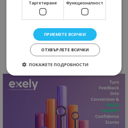
Таргетиране
Функционалност
ПРИЕМЕТЕ ВСИЧКИ
ОТХВЪРЛЕТЕ ВСИЧКИ
ПОКАЖЕТЕ ПОДРОБНОСТИ
Строго необходимо
Ефективност
Таргетиране
Функционалност
Строго необходимите бисквитки позволяват
основната функционалност на уебсайта, като
потребителско влизане и управление на
акаунта. Уебсайтът не може да се използва
правилно без строго необходими бисквитки.