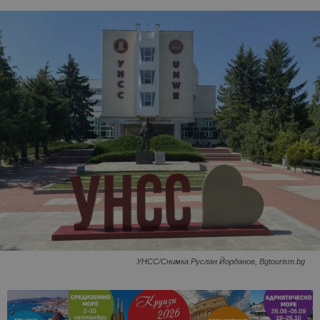
УНСС/Снимка Руслан Йорданов, Bgtourism.bg