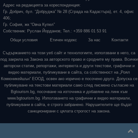
Адрес на редакцията за кореспонденция:
Гр. Добрич, бул. “Добруджа” № 28 (Сграда на Кадастъра), ет. 4, офис
406;
Гр. София, жк “Овча Купел”
Собственик: Руслан Йорданов; Тел.: +359 886 01 53 91
Общи условия
Етичен кодекс
За нас
Контакти
Съдържанието на този уеб сайт и технологиите, използвани в него, са
под закрила на Закона за авторското право и сродните му права. Всички
авторски статии, репортажи, интервюта и други текстови, графични и
видео материали, публикувани в сайта, са собственост на „Роял
Комюникейшън“ ЕООД, освен ако изрично е посочено друго. Допуска се
публикуване на текстови материали само след писмено съгласие на
Bgtourism.bg, посочване на източника и добавяне на линк към
www.bgtourism.bg. Използването на графични и видео материали,
публикувани в сайта, е строго забранено. Нарушителите ще бъдат
санкционирани с цялата строгост на закона.