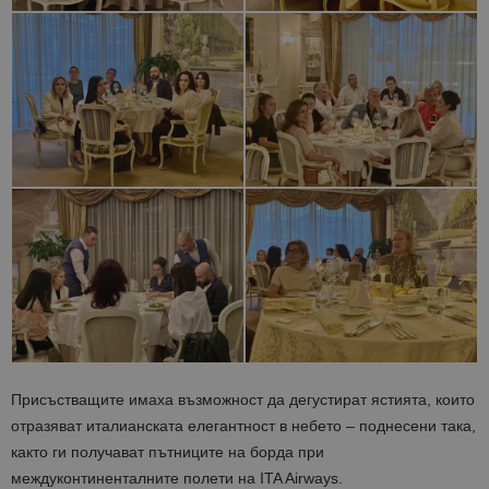
Присъстващите имаха възможност да дегустират ястията, които
отразяват италианската елегантност в небето – поднесени така,
както ги получават пътниците на борда при
междуконтиненталните полети на ITA Airways.