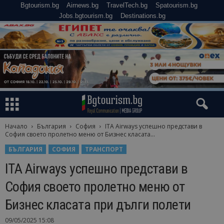
Bgtourism.bg
Airnews.bg
TravelTech.bg
Spatourism.bg
Jobs.bgtourism.bg
Destinations.bg
Начало
България
София
ITA Airways успешно представи в
София своето пролетно меню от Бизнес класата...
БЪЛГАРИЯ
СОФИЯ
ТРАНСПОРТ
ITA Airways успешно представи в
София своето пролетно меню от
Бизнес класата при дълги полети
09/05/2025 15:08