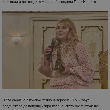
иновации и до звездите Мишлен.“, сподели Пепи Нешева.
„
Това
събитие
е
изключително
интересно.
ITA
Airways
продължава
да
популяризира
италианското
превъзходство –