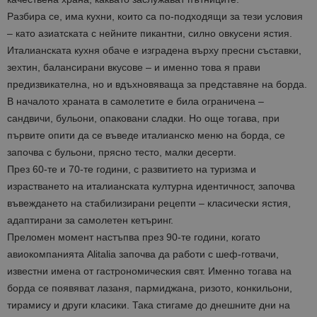
Разбира се, има кухни, които са по-подходящи за тези условия
– като азиатската с нейните пикантни, силно овкусени ястия.
Италианската кухня обаче е изградена върху пресни съставки,
зехтин, балансирани вкусове – и именно това я прави
предизвикателна, но и вдъхновяваща за представяне на борда.
В началото храната в самолетите е била ограничена –
сандвичи, бульони, опаковани сладки. Но още тогава, при
първите опити да се въведе италианско меню на борда, се
започва с бульони, прясно тесто, малки десерти.
През 60-те и 70-те години, с развитието на туризма и
израстването на италианската културна идентичност, започва
въвеждането на стабилизирани рецепти – класически ястия,
адаптирани за самолетен кетъринг.
Преломен момент настъпва през 90-те години, когато
авиокомпанията Alitalia започва да работи с шеф-готвачи,
известни имена от гастрономическия свят. Именно тогава на
борда се появяват лазаня, пармиджана, ризото, конкильони,
тирамису и други класики. Така стигаме до днешните дни на