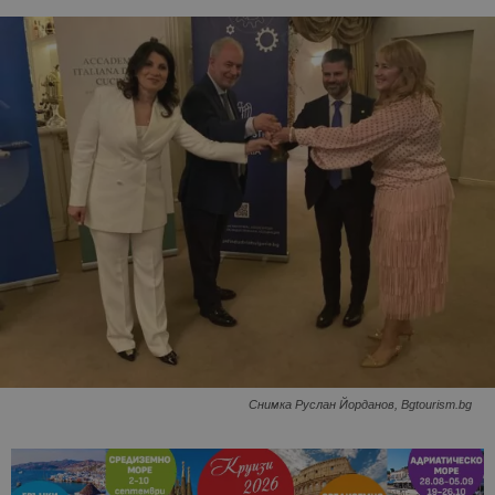
Снимка Руслан Йорданов, Bgtourism.bg