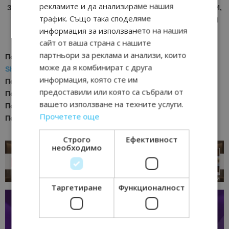
рекламите и да анализираме нашия
ЗА АКТУАЛНИ НОВИНИ И ПРОМОЦИИ НА АВИОКОМПАНИИ,
трафик. Също така споделяме
ТУРОПЕРАТОРИ И ХОТЕЛИЕРИ - ПРИСЪЕДИНЕТЕ СЕ КЪМ
информация за използването на нашия
ВАЙБЪР КАНАЛА НА BGTOURISM.BG -
ВКЛЮЧИ СЕ ТУК
!
сайт от ваша страна с нашите
партньори за реклама и анализи, които
Последвайте ни за още актуални новини
в
Google News
може да я комбинират с друга
Showcase
информация, която сте им
Последвайте
Bgtourism.bg във
VIBER
предоставили или която са събрали от
Последвайте
Bgtourism.bg в
INSTAGRAM
вашето използване на техните услуги.
Последвайте
Bgtourism.bg във
FACEBOOK
Прочетете още
Последвайте
Bgtourism.bg в
YOUTUBE
Строго
Ефективност
необходимо
Таргетиране
Функционалност