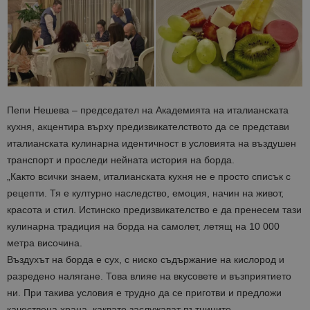
Пепи Нешева – председател на Академията на италианската
кухня, акцентира върху предизвикателството да се представи
италианската кулинарна идентичност в условията на въздушен
транспорт и проследи нейната история на борда.
„Както всички знаем, италианската кухня не е просто списък с
рецепти. Тя е културно наследство, емоция, начин на живот,
красота и стил. Истинско предизвикателство е да пренесем тази
кулинарна традиция на борда на самолет, летящ на 10 000
метра височина.
Въздухът на борда е сух, с ниско съдържание на кислород и
разредено налягане. Това влияе на вкусовете и възприятието
ни. При такива условия е трудно да се приготви и предложи
качествена храна, каквато заслужават пътниците.