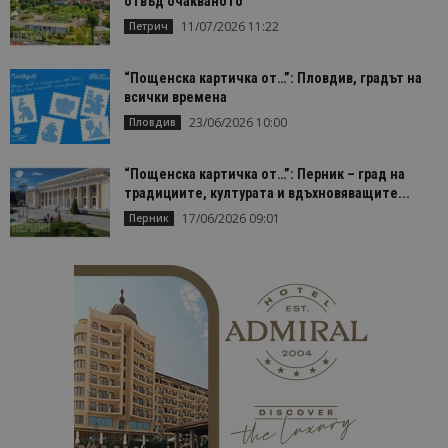
отвъд очакваното
даден сайт
използва з
11/07/2026 11:22
Петрич
изчисляван
данни за
посетители
сесии и
“Пощенска картичка от…”: Пловдив, градът на
кампании 
всички времена
отчетите з
анализ на
23/06/2026 10:00
Пловдив
сайтовете.
“Пощенска картичка от…”: Перник – град на
традициите, културата и вдъхновяващите...
17/06/2026 09:01
Перник