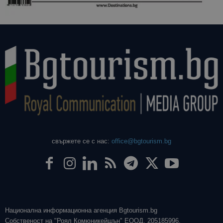
свържете се с нас:
office@bgtourism.bg
Национална информационна агенция Bgtourism.bg
Собственост на "Роял Комюникейшън" ЕООД, 205185996.