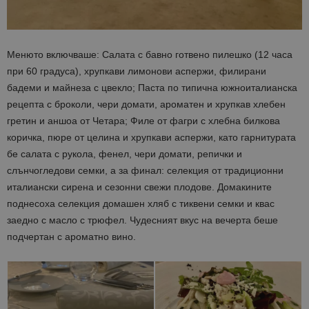
Менюто включваше: Салата с бавно готвено пилешко (12 часа
при 60 градуса), хрупкави лимонови аспержи, филирани
бадеми и майнеза с цвекло; Паста по типична южноиталианска
рецепта с броколи, чери домати, ароматен и хрупкав хлебен
гретин и аншоа от Четара; Филе от фагри с хлебна билкова
коричка, пюре от целина и хрупкави аспержи, като гарнитурата
бе салата с рукола, фенел, чери домати, репички и
слънчогледови семки, а за финал: селекция от традиционни
италиански сирена и сезонни свежи плодове. Домакините
поднесоха селекция домашен хляб с тиквени семки и квас
заедно с масло с трюфел. Чудесният вкус на вечерта беше
подчертан с ароматно вино.