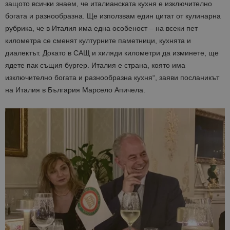
защото
всички
знаем,
че
италианската
кухня
е
изключително
богата
и
разнообразна.
Ще
използвам
един
цитат
от
кулинарна
рубрика,
че
в
Италия
има
една
особеност –
на
всеки
пет
километра
се
сменят
културните
паметници,
кухнята
и
диалектът.
Докато
в
САЩ
и
хиляди
километри
да
изминете,
ще
ядете
пак
същия
бургер.
Италия
е
страна,
която
има
изключително
богата
и
разнообразна
кухня“,
заяви
посланикът
на
Италия
в
България
Марсело
Апичела.