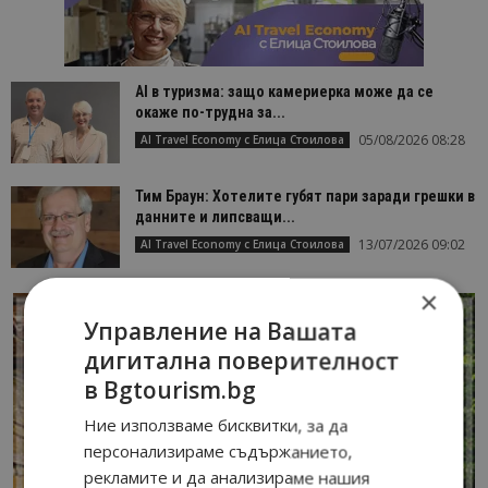
AI в туризма: защо камериерка може да се
окаже по-трудна за...
05/08/2026 08:28
AI Travel Economy с Елица Стоилова
Тим Браун: Хотелите губят пари заради грешки в
данните и липсващи...
13/07/2026 09:02
AI Travel Economy с Елица Стоилова
×
Управление на Вашата
дигитална поверителност
в Bgtourism.bg
Ние използваме бисквитки, за да
персонализираме съдържанието,
рекламите и да анализираме нашия