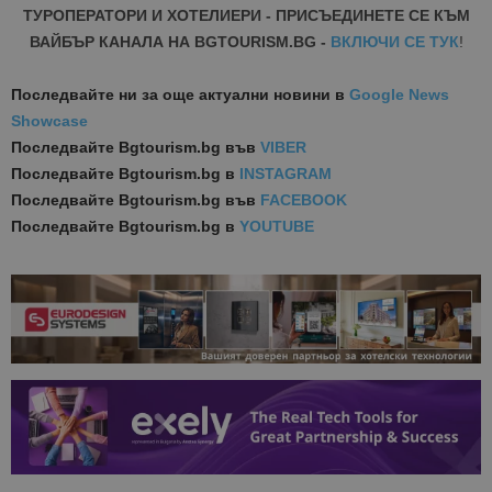
ТУРОПЕРАТОРИ И ХОТЕЛИЕРИ - ПРИСЪЕДИНЕТЕ СЕ КЪМ
ВАЙБЪР КАНАЛА НА BGTOURISM.BG -
ВКЛЮЧИ СЕ ТУК
!
Последвайте ни за още актуални новини
в
Google News
Showcase
Последвайте
Bgtourism.bg във
VIBER
Последвайте
Bgtourism.bg в
INSTAGRAM
Последвайте
Bgtourism.bg във
FACEBOOK
Последвайте
Bgtourism.bg в
YOUTUBE