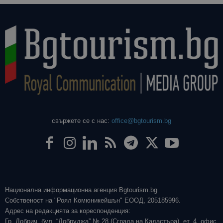
свържете се с нас:
office@bgtourism.bg
Национална информационна агенция Bgtourism.bg
Собственост на "Роял Комюникейшън" ЕООД, 205185996.
Адрес на редакцията за кореспонденция:
Гр. Добрич, бул. “Добруджа” № 28 (Сграда на Кадастъра), ет. 4, офис