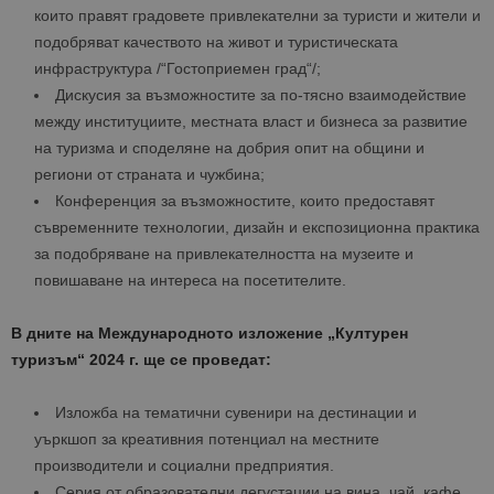
които правят градовете привлекателни за туристи и жители и
подобряват качеството на живот и туристическата
инфраструктура /“Гостоприемен град“/;
Дискусия за възможностите за по-тясно взаимодействие
между институциите, местната власт и бизнеса за развитие
на туризма и споделяне на добрия опит на общини и
региони от страната и чужбина;
Конференция за възможностите, които предоставят
съвременните технологии, дизайн и експозиционна практика
за подобряване на привлекателността на музеите и
повишаване на интереса на посетителите.
В дните на Международното изложение „Културен
туризъм“ 2024 г. ще се проведат:
Изложба на тематични сувенири на дестинации и
уъркшоп за креативния потенциал на местните
производители и социални предприятия.
Серия от образователни дегустации на вина, чай, кафе,