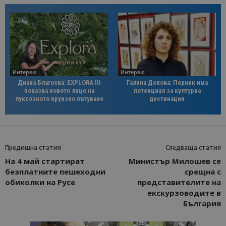
Интервю
Интервю
Диана Благоева: EXPLORA III
Галина Декова: Перник има
показва новото лице на
потенциал за културна
луксозното круизно пътуване
дестинация
Предишна статия
Следваща статия
На 4 май стартират
Министър Милошев се
безплатните пешеходни
срещна с
обиколки на Русе
представителите на
екскурзоводите в
България