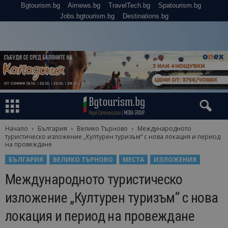
Bgtourism.bg
Airnews.bg
TravelTech.bg
Spatourism.bg
Jobs.bgtourism.bg
Destinations.bg
Начало
България
Велико Търново
Международното
туристическо изложение „Културен туризъм“ с нова локация и период
на провеждане
БЪЛГАРИЯ
ВЕЛИКО ТЪРНОВО
МЕСТА
ИЗЛОЖЕНИЯ
Международното туристическо
изложение „Културен туризъм“ с нова
локация и период на провеждане