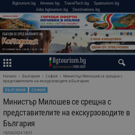
Bgtourism.bg
Airnews.bg
TravelTech.bg
Spatourism.bg
Jobs.bgtourism.bg
Destinations.bg
Начало
България
София
Министър Милошев се срещна с
представителите на екскурзоводите в България
БЪЛГАРИЯ
СОФИЯ
Министър Милошев се срещна с
представителите на екскурзоводите в
България
18/04/2024 18:51