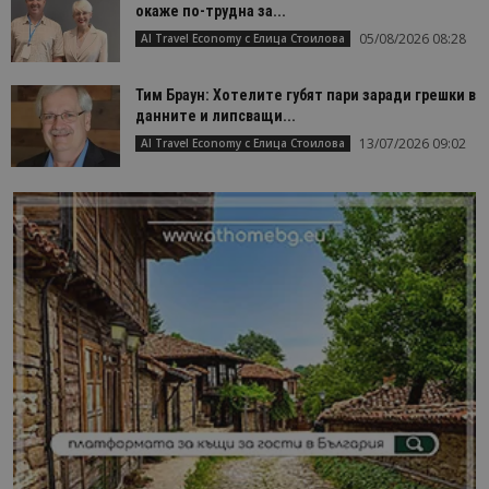
окаже по-трудна за...
05/08/2026 08:28
AI Travel Economy с Елица Стоилова
Тим Браун: Хотелите губят пари заради грешки в
данните и липсващи...
13/07/2026 09:02
AI Travel Economy с Елица Стоилова