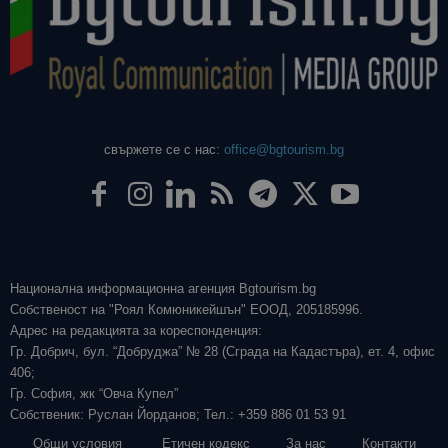
свържете се с нас:
office@bgtourism.bg
Национална информационна агенция Bgtourism.bg
Собственост на "Роял Комюникейшън" ЕООД, 205185996.
Адрес на редакцията за кореспонденция:
Гр. Добрич, бул. “Добруджа” № 28 (Сграда на Кадастъра), ет. 4, офис
406;
Гр. София, жк “Овча Купел”
Собственик: Руслан Йорданов; Тел.: +359 886 01 53 91
Общи условия
Етичен кодекс
За нас
Контакти