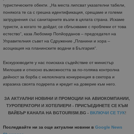
туристическите обекти. „На места липсват указателни табели,
понякога те са с грешна идентификация, срещаме и големи
затруднения със санитарните възли в цялата страна. Искаме
туристи, а когато те дойдат, се сблъскваме с проблеми от това
естество“, каза Любомир Попйорданов – председател на
Управителния съвет на Сдружение „Планини и хора –
асоциация на планинските водачи в България“.
Екскурзоводите у нас поискаха съдействие от министър
Милошев и относно възможността за по-голяма контролна
дейност за борба с нелоялната конкуренция в сектора и
изразиха своята подкрепа и кредит на доверие към него.
ЗА АКТУАЛНИ НОВИНИ И ПРОМОЦИИ НА АВИОКОМПАНИИ,
ТУРОПЕРАТОРИ И ХОТЕЛИЕРИ - ПРИСЪЕДИНЕТЕ СЕ КЪМ
ВАЙБЪР КАНАЛА НА BGTOURISM.BG -
ВКЛЮЧИ СЕ ТУК
!
Последвайте ни за още актуални новини
в
Google News