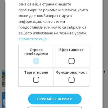
сайт от ваша страна с нашите
партньори за реклама и анализи, които
може да я комбинират с друга
информация, която сте им
предоставили или която са събрали от
вашето използване на техните услуги.
Прочетете още
Строго
Ефективност
необходимо
“Пощенска картичка от…”: Петрич – Изживяване
Таргетиране
Функционалност
отвъд очакваното
11/07/2026 11:22
Петрич
“Пощенска картичка от…”: Пловдив, градът на
ПРИЕМЕТЕ ВСИЧКИ
всички времена
23/06/2026 10:00
Пловдив