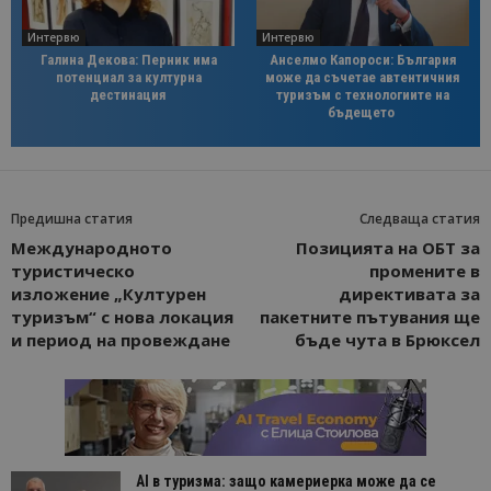
Интервю
Интервю
Галина Декова: Перник има
Анселмо Капороси: България
потенциал за културна
може да съчетае автентичния
дестинация
туризъм с технологиите на
бъдещето
Предишна статия
Следваща статия
Международното
Позицията на ОБТ за
туристическо
промените в
изложение „Културен
директивата за
туризъм“ с нова локация
пакетните пътувания ще
и период на провеждане
бъде чута в Брюксел
AI в туризма: защо камериерка може да се