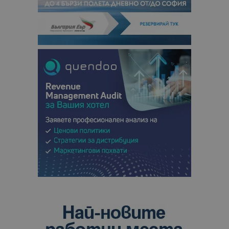
сесии и
кампании 
отчетите з
анализ на
сайтовете.