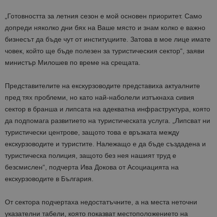
„Готовността за летния сезон е мой основен приоритет. Само
допреди няколко дни бях на Ваше място и знам колко е важно
бизнесът да бъде чут от институциите. Затова в мое лице имате
човек, който ще бъде полезен за туристическия сектор“, заяви
министър Милошев по време на срещата.
Представителите на екскурзоводите представиха актуалните
пред тях проблеми, но като най-наболели изтъкнаха сивия
сектор в бранша и липсата на адекватна инфраструктура, която
да подпомага развитието на туристическата услуга. „Липсват ни
туристически центрове, защото това е връзката между
екскурзоводите и туристите. Належащо е да бъде създадена и
туристическа полиция, защото без нея нашият труд е
безсмислен“, подчерта Ива Докова от Асоциацията на
екскурзоводите в България.
От сектора подчертаха недостатъчните, а на места неточни
указателни табели, която показват местоположението на