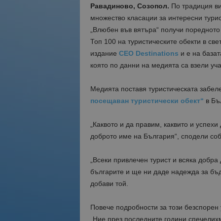
Равадиново, Созопол.
По традиция ви
множество класации за интересни турис
„Влюбен във вятъра“ получи поредното
Топ 100 на туристическите обекти в све
издание
CEO Destinations
и е на база
която по данни на медията са взели уч
Медията поставя туристическата забел
посещаван туристически обект“
в Бъ
„Каквото и да правим, каквито и успехи
доброто име на България“, сподели соб
„Всеки привлечен турист и всяка добра
българите и ще ни даде надежда за бъд
добави той.
Повече подробности за този безспорен 
„Ние през последните години спечелихм