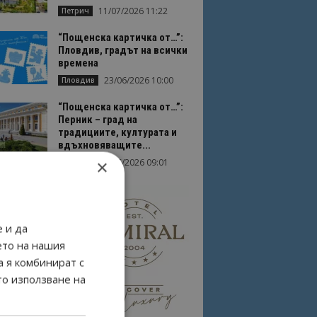
11/07/2026 11:22
Петрич
“Пощенска картичка от…”:
Пловдив, градът на всички
времена
23/06/2026 10:00
Пловдив
“Пощенска картичка от…”:
Перник – град на
традициите, културата и
вдъхновяващите...
×
17/06/2026 09:01
Перник
 и да
ето на нашия
а я комбинират с
то използване на