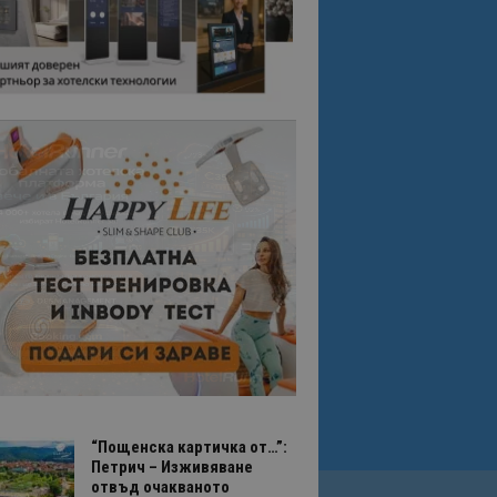
“Пощенска картичка от…”:
Петрич – Изживяване
отвъд очакваното