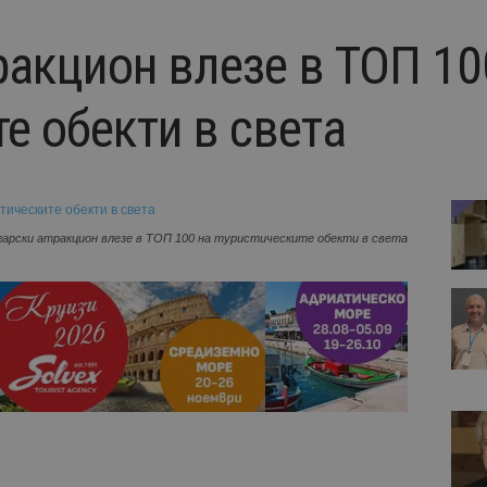
ракцион влезе в ТОП 10
е обекти в света
арски атракцион влезе в ТОП 100 на туристическите обекти в света