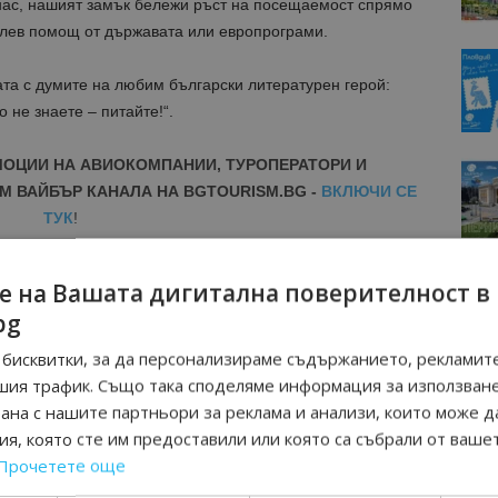
 нас, нашият замък бележи ръст на посещаемост спрямо
н лев помощ от държавата или европрограми.
ата с думите на любим български литературен герой:
о не знаете – питайте!“.
МОЦИИ НА АВИОКОМПАНИИ, ТУРОПЕРАТОРИ И
М ВАЙБЪР КАНАЛА НА BGTOURISM.BG -
ВКЛЮЧИ СЕ
ТУК
!
вини
в
Google News Showcase
е на Вашата дигитална поверителност в
R
bg
RAM
EBOOK
бисквитки, за да персонализираме съдържанието, рекламите
BE
шия трафик. Също така споделяме информация за използван
рана с нашите партньори за реклама и анализи, които може д
я, която сте им предоставили или която са събрали от ваше
Прочетете още