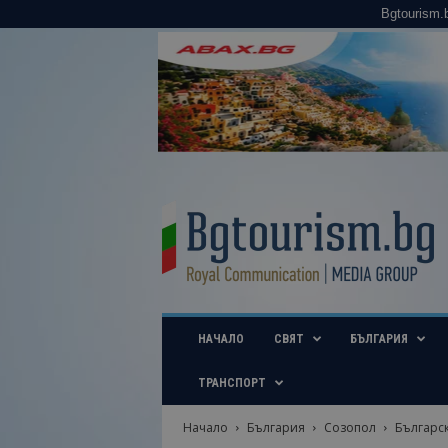
Bgtourism.
B
g
t
o
u
r
i
НАЧАЛО
СВЯТ
БЪЛГАРИЯ
s
m
.
ТРАНСПОРТ
b
g
Начало
България
Созопол
Българск
–