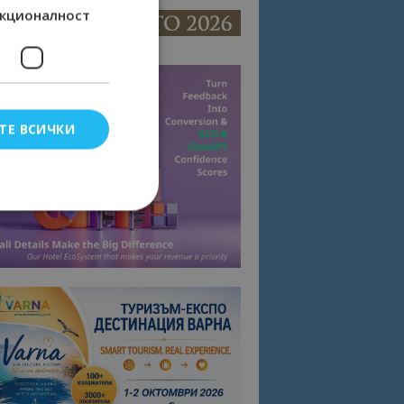
кционалност
ТЕ ВСИЧКИ
елско влизане и
тки.
омните съгласието
квитки на сайта.