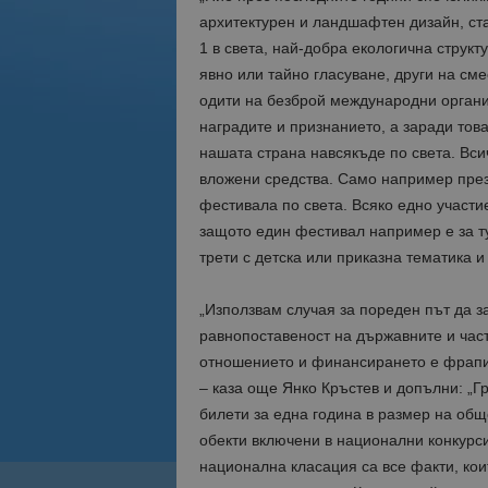
архитектурен и ландшафтен дизайн, ст
1 в света, най-добра екологична структу
явно или тайно гласуване, други на см
одити на безброй международни органи
наградите и признанието, а заради тов
нашата страна навсякъде по света. Вси
вложени средства. Само например през
фестивала по света. Всяко едно участи
защото един фестивал например е за ту
трети с детска или приказна тематика и 
„Използвам случая за пореден път да з
равнопоставеност на държавните и част
отношението и финансирането е фрапир
– каза още Янко Кръстев и допълни: „Гр
билети за една година в размер на общ
обекти включени в национални конкурси
национална класация са все факти, кои