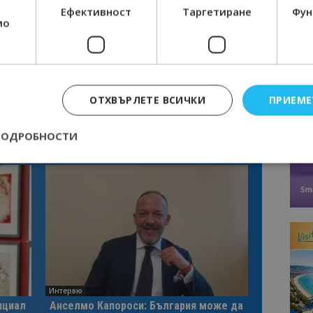
Ефективност
Таргетиране
Фун
мо
ОТХВЪРЛЕТЕ ВСИЧКИ
ПРИЕМЕ
ПОДРОБНОСТИ
Строго необходимо
Ефективност
Таргетиране
Функционалност
е бисквитки позволяват основната функционалност на уебсайта, като потребит
нта. Уебсайтът не може да се използва правилно без строго необходими бискви
Доставчик
/
Валиден
Описание
Домейн
до
epted
lisandraramos.com
7 дни
Тази бисквитка се използва, за да зап
bgtourism.bg
на потребителя за използването на бис
Интервю
нциал
Анселмо Капороси: България може да