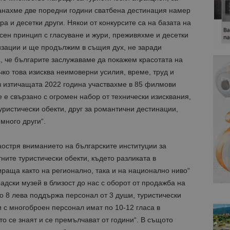
анахме две поредни години сватбена дестинация намер
ра и десетки други. Някои от конкурсите са на базата на
есен принцип с гласуване и жури, преживяхме и десетки
зации и ще продължим в същия дух, не заради
а, че българите заслужаваме да покажем красотата на
чко това изисква неимоверни усилия, време, труд и
 изтичащата 2022 година участвахме в 85 филмови
е е свързано с огромен набор от технически изисквания,
ристически обекти, друг за романтични дестинации,
много други“.
аостря вниманието на българските институции за
ните туристически обекти, където разликата в
аща както на регионално, така и на национално ниво“
адски музей в близост до нас с оборот от продажба на
о 8 лева поддържа персонал от 3 души, туристически
 с многоброен персонал имат по 10-12 гласа в
то се знаят и се премълчават от години“. В същото