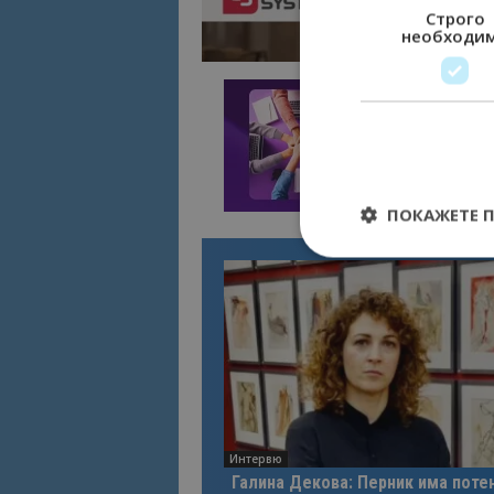
Строго
необходи
ПОКАЖЕТЕ 
Строго необходимит
управление на акау
Име
cookie_notice_acc
Интервю
Галина Декова: Перник има поте