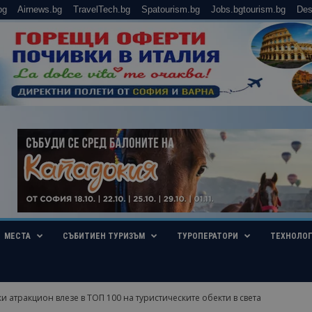
bg
Airnews.bg
TravelTech.bg
Spatourism.bg
Jobs.bgtourism.bg
Des
МЕСТА
СЪБИТИЕН ТУРИЗЪМ
ТУРОПЕРАТОРИ
ТЕХНОЛО
и атракцион влезе в ТОП 100 на туристическите обекти в света