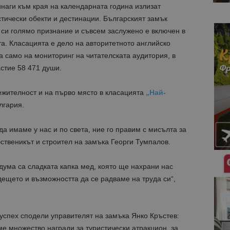
наги към края на календарната година излизат
тически обекти и дестинации. Българският замък
 си голямо признание и съвсем заслужено е включен в
та. Класацията е дело на авторитетното английско
та само на мониторинг на читателската аудитория, в
астие 58 471 души.
ежителност и на първо място в класацията
„Най-
лгария.
 да имаме у нас и по света, ние го правим с мисълта за
ственикът и строител на замъка Георги Тумпалов.
 дума са сладката капка мед, която ще нахрани нас
ещето и възможността да се радваме на труда си“,
успех сподели управителят на замъка Янко Кръстев:
е множество награди за туристически атракцион, за