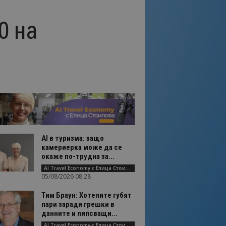
0 на
AI в туризма: защо
камериерка може да се
окаже по-трудна за...
AI Travel Economy с Елица Стоилова
05/08/2026 08:28
Тим Браун: Хотелите губят
пари заради грешки в
данните и липсващи...
AI Travel Economy с Елица Стоилова