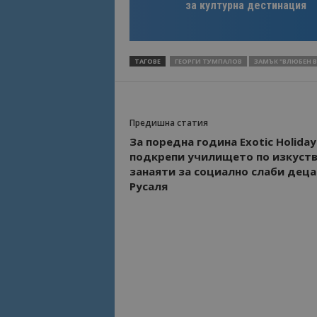
за културна дестинация
Име
Име
sc_is_visitor_uniq
ТАГОВЕ
ГЕОРГИ ТУМПАЛОВ
ЗАМЪК "ВЛЮБЕН В
is_visitor_unique
is_unique
Предишна статия
За поредна година Exotic Holiday
подкрепи училището по изкуств
_ga_B09EBBY8PY
занаяти за социално слаби деца 
Русаля
_ga_WXPDN4HSCV
_ga_FK650GXHRZ
_ga