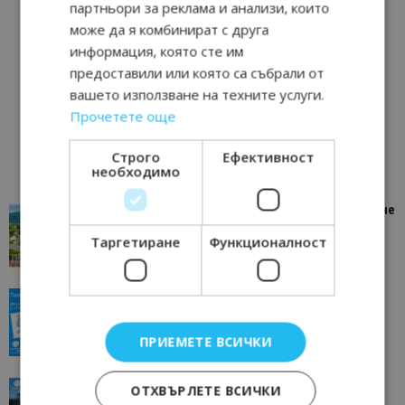
партньори за реклама и анализи, които
може да я комбинират с друга
информация, която сте им
предоставили или която са събрали от
вашето използване на техните услуги.
Прочетете още
Строго
Ефективност
необходимо
“Пощенска картичка от…”: Петрич – Изживяване
отвъд очакваното
Таргетиране
Функционалност
11/07/2026 11:22
Петрич
“Пощенска картичка от…”: Пловдив, градът на
всички времена
23/06/2026 10:00
Пловдив
ПРИЕМЕТЕ ВСИЧКИ
“Пощенска картичка от…”: Перник – град на
ОТХВЪРЛЕТЕ ВСИЧКИ
традициите, културата и вдъхновяващите...