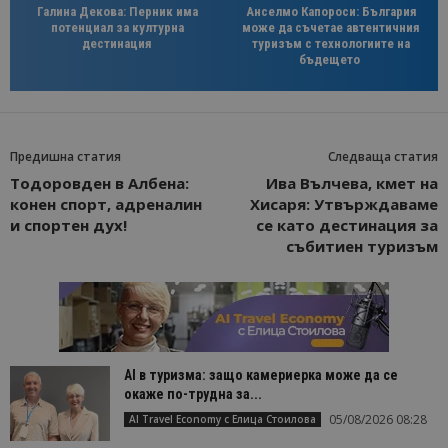
Галина Декова: Перник има
Анселмо Капороси: България
потенциал за културна
може да съчетае автентичния
дестинация
туризъм с технологиите на
бъдещето
Предишна статия
Следваща статия
Тодоровден в Албена:
Ива Вълчева, кмет на
конен спорт, адреналин
Хисаря: Утвърждаваме
и спортен дух!
се като дестинация за
събитиен туризъм
AI в туризма: защо камериерка може да се
окаже по-трудна за...
05/08/2026 08:28
AI Travel Economy с Елица Стоилова