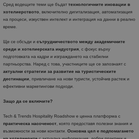
Сред водещите теми ще бъдат
технологичните иновации в
хотелиерството
, включително дигитализация, автоматизация
на процеси, изкуствен интелект и интеграция на данни в реално
време.
Ще се обсъди и
сътрудничеството между академичните
среди и хотелиерската индустрия
, с фокус върху
подготовката на кадри и изграждането на стабилни
партньорства. Наред с това, участниците ще се запознаят с
актуални стратегии за развитие на туристическите
дестинации
, привличане на нови туристи, устойчив растеж и
ефективни маркетингови подходи.
Защо да се включите?
Tech & Trends Hospitality Roadshow е ценна платформа с
практическа насоченост
, която предоставя полезни знания и
възможности за нови контакти.
Основна цел е подпомагането
на хотелиерите
с актуална информация, добри практики и