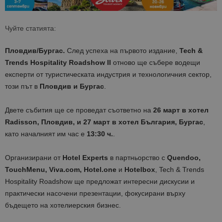
Чуйте статията:
Пловдив/Бургас.
След успеха на първото издание,
Tech &
Trends Hospitality Roadshow II
отново ще събере водещи
експерти от туристическата индустрия и технологичния сектор,
този път в
Пловдив и Бургас
.
Двете събития ще се проведат съответно на
26 март в хотел
Radisson, Пловдив, и 27 март в хотел България, Бургас
,
като началният им час е
13:30 ч.
.
Организирани от
Hotel Experts
в партньорство с
Quendoo,
TouchMenu, Viva.com, Hotel.one
и
Hotel
b
ox
, Tech & Trends
Hospitality Roadshow ще предложат интересни дискусии и
практически насочени презентации, фокусирани върху
бъдещето на хотелиерския бизнес.