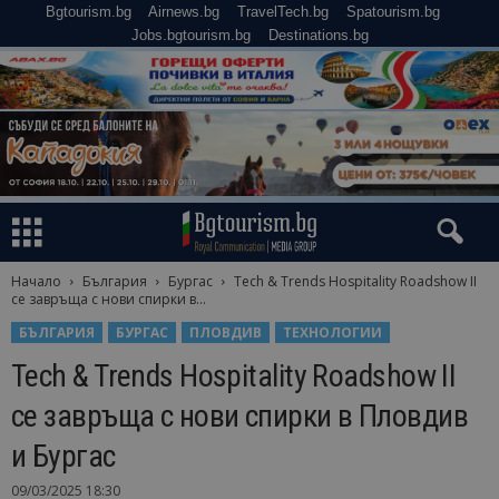
Bgtourism.bg
Airnews.bg
TravelTech.bg
Spatourism.bg
Jobs.bgtourism.bg
Destinations.bg
Начало
България
Бургас
Tech & Trends Hospitality Roadshow II
се завръща с нови спирки в...
БЪЛГАРИЯ
БУРГАС
ПЛОВДИВ
ТЕХНОЛОГИИ
Tech & Trends Hospitality Roadshow II
се завръща с нови спирки в Пловдив
и Бургас
09/03/2025 18:30