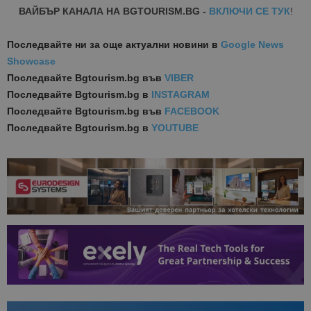
ВАЙБЪР КАНАЛА НА BGTOURISM.BG -
ВКЛЮЧИ СЕ ТУК
!
Последвайте ни за още актуални новини
в
Google News
Showcase
Последвайте
Bgtourism.bg във
VIBER
Последвайте
Bgtourism.bg в
INSTAGRAM
Последвайте
Bgtourism.bg във
FACEBOOK
Последвайте
Bgtourism.bg в
YOUTUBE