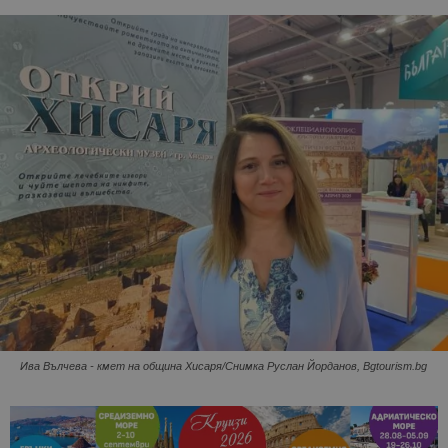
Ива Вълчева - кмет на община Хисаря/Снимка Руслан Йорданов, Bgtourism.bg