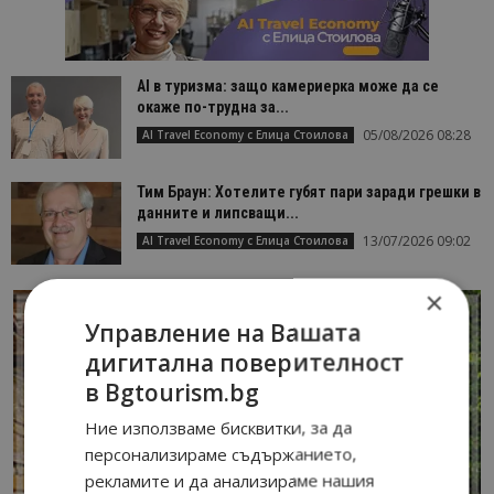
AI в туризма: защо камериерка може да се
окаже по-трудна за...
05/08/2026 08:28
AI Travel Economy с Елица Стоилова
Тим Браун: Хотелите губят пари заради грешки в
данните и липсващи...
13/07/2026 09:02
AI Travel Economy с Елица Стоилова
×
Управление на Вашата
дигитална поверителност
в Bgtourism.bg
Ние използваме бисквитки, за да
персонализираме съдържанието,
рекламите и да анализираме нашия