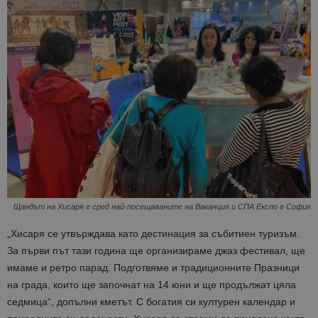
Щандът на Хисаря е сред най-посещаваните на Ваканция и СПА Експо в София
„Хисаря се утвърждава като дестинация за събитиен туризъм.
За първи път тази година ще организираме джаз фестивал, ще
имаме и ретро парад. Подготвяме и традиционните Празници
на града, които ще започнат на 14 юни и ще продължат цяла
седмица“, допълни кметът. С богатия си културен календар и