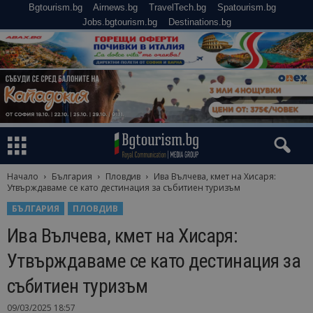
Bgtourism.bg
Airnews.bg
TravelTech.bg
Spatourism.bg
Jobs.bgtourism.bg
Destinations.bg
Начало
България
Пловдив
Ива Вълчева, кмет на Хисаря:
Утвърждаваме се като дестинация за събитиен туризъм
БЪЛГАРИЯ
ПЛОВДИВ
Ива Вълчева, кмет на Хисаря:
Утвърждаваме се като дестинация за
събитиен туризъм
09/03/2025 18:57