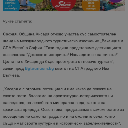
Чуйте статията:
София.
Община Хисаря отново участва със самостоятелен
щанд на международното туристическо изложение „Ваканция и
СПА Експо“ в София. “Тази година представяме дестинацията
със слогана “Докоснете историята! Насладете се на живота!”.
Целта ни е Хисаря да бъде преоткрита от повече туристи”,
заяви пред
Bgtouriusm.bg
кметът на СПА градчето Ива
Вълчева.
„Хисаря е с огромен потенциал и има какво да покаже на
своите гости. Залагаме на архитектурно-историческото ни
наследство, на лечебната минерална вода, както и на
красивата природа. Освен това, представяме възможностите за
посещение не само на града, но и на околните села, които
също имат своите културни и исторически забележителности“,