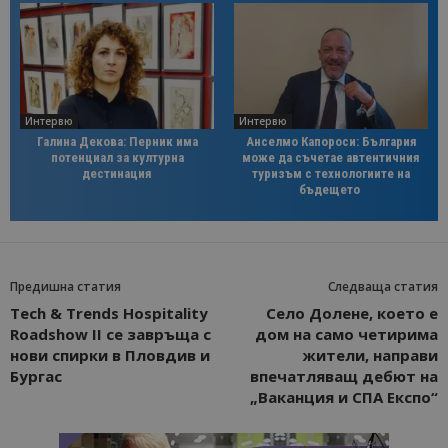
Интервю
Интервю
Галина Декова: Перник има
Анселмо Капороси: България
потенциал за културна
може да съчетае автентичния
дестинация
туризъм с технологиите на
бъдещето
Предишна статия
Следваща статия
Tech & Trends Hospitality
Село Долене, което е
Roadshow II се завръща с
дом на само четирима
нови спирки в Пловдив и
жители, направи
Бургас
впечатляващ дебют на
„Ваканция и СПА Експо“