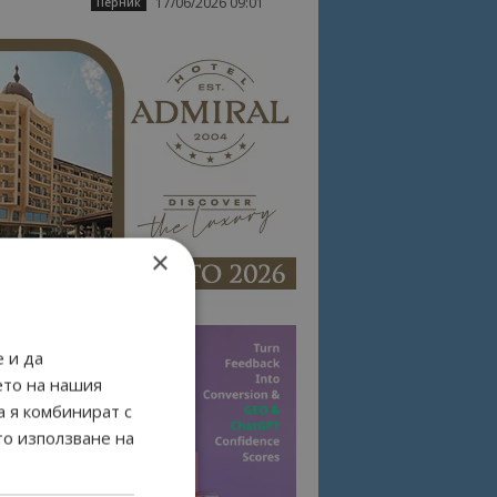
17/06/2026 09:01
Перник
×
 и да
ето на нашия
а я комбинират с
то използване на