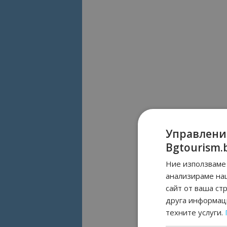
Управлени
Bgtourism.
Ние използваме 
анализираме на
сайт от ваша ст
друга информаци
техните услуги.