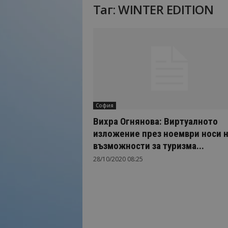
Таг: WINTER EDITION
Н
а
й
-
в
а
ж
н
о
София
т
о
Вихра Огнянова: Виртуалното
о
изложение през ноември носи 
т
възможности за туризма...
т
28/10/2020 08:25
у
р
и
з
м
а
!