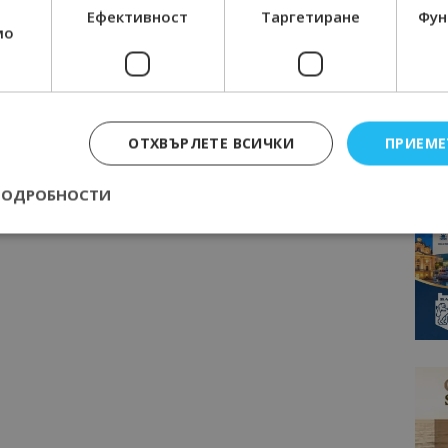
Ефективност
Таргетиране
Фун
мо
ОТХВЪРЛЕТЕ ВСИЧКИ
ПРИЕМЕ
ПОДРОБНОСТИ
Строго необходимо
Ефективност
Таргетиране
Функционалност
е бисквитки позволяват основната функционалност на уебсайта, като потребит
нта. Уебсайтът не може да се използва правилно без строго необходими бискви
Доставчик
/
Валиден
Описание
Домейн
до
epted
lisandraramos.com
7 дни
Тази бисквитка се използва, за да зап
bgtourism.bg
на потребителя за използването на бис