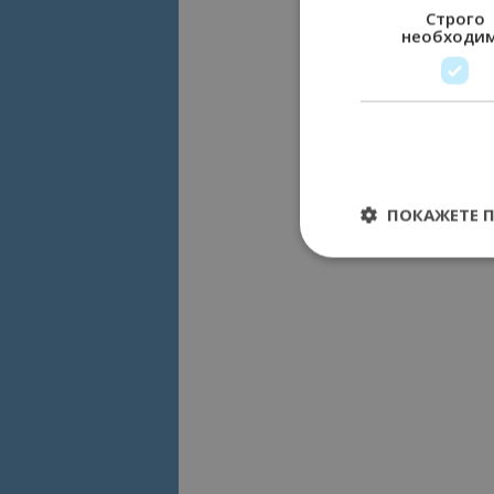
Строго
необходи
ПОКАЖЕТЕ 
Строго необходимит
управление на акау
Име
cookie_notice_acc