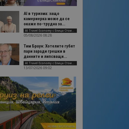
AI в туризма: защо
камериерка може да се
окаже по-трудна за...
AI Travel Economy с Елица Стоилова
05/08/2026 08:28
Тим Браун: Хотелите губят
пари заради грешки в
данните и липсващи...
AI Travel Economy с Елица Стоилова
13/07/2026 09:02