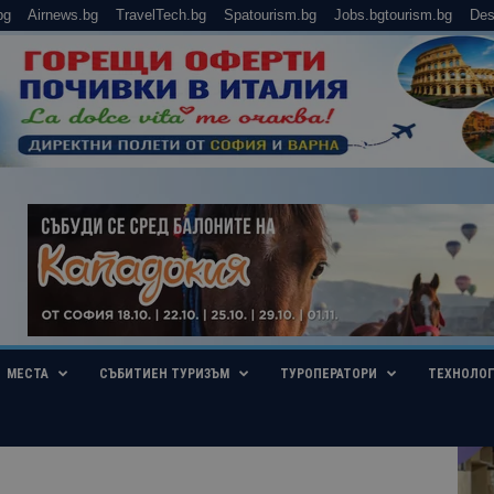
bg
Airnews.bg
TravelTech.bg
Spatourism.bg
Jobs.bgtourism.bg
Des
МЕСТА
СЪБИТИЕН ТУРИЗЪМ
ТУРОПЕРАТОРИ
ТЕХНОЛО