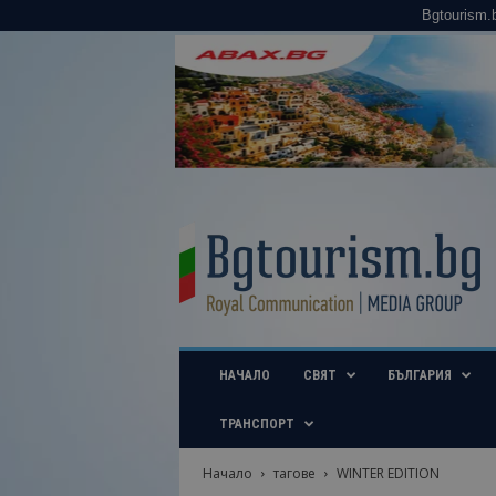
Bgtourism.
B
g
t
o
u
r
i
НАЧАЛО
СВЯТ
БЪЛГАРИЯ
s
m
.
ТРАНСПОРТ
b
g
Начало
тагове
WINTER EDITION
–