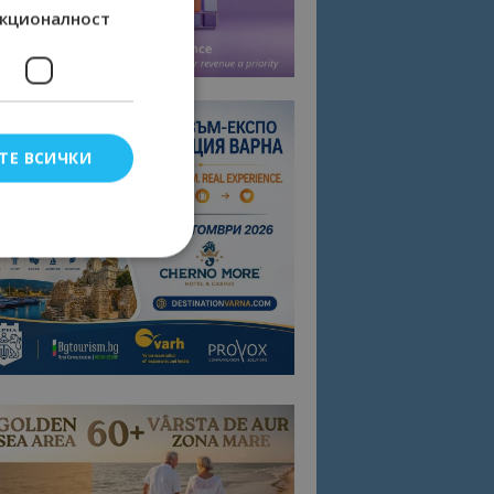
кционалност
ТЕ ВСИЧКИ
елско влизане и
тки.
омните съгласието
квитки на сайта.