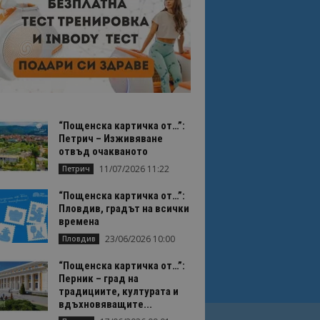
“Пощенска картичка от…”:
Петрич – Изживяване
отвъд очакваното
11/07/2026 11:22
Петрич
“Пощенска картичка от…”:
Пловдив, градът на всички
времена
23/06/2026 10:00
Пловдив
“Пощенска картичка от…”:
Перник – град на
традициите, културата и
вдъхновяващите...