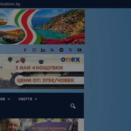
tinations.bg
ГИИ
ОФЕРТИ