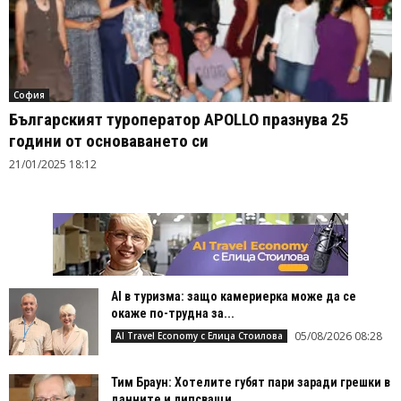
София
Българският туроператор APOLLO празнува 25
години от основаването си
21/01/2025 18:12
AI в туризма: защо камериерка може да се
окаже по-трудна за...
05/08/2026 08:28
AI Travel Economy с Елица Стоилова
Тим Браун: Хотелите губят пари заради грешки в
данните и липсващи...