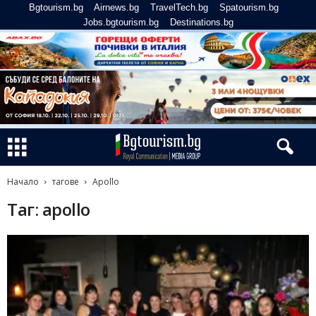
Bgtourism.bg
Airnews.bg
TravelTech.bg
Spatourism.bg
Jobs.bgtourism.bg
Destinations.bg
Начало
тагове
Apollo
Таг: apollo