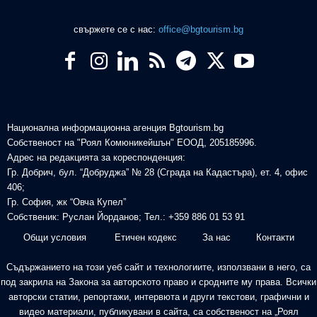
свържете се с нас:
office@bgtourism.bg
Национална информационна агенция Bgtourism.bg
Собственост на "Роял Комюникейшън" ЕООД, 205185996.
Адрес на редакцията за кореспонденция:
Гр. Добрич, бул. “Добруджа” № 28 (Сграда на Кадастъра), ет. 4, офис
406;
Гр. София, жк “Овча Купел”
Собственик: Руслан Йорданов; Тел.: +359 886 01 53 91
Общи условия
Етичен кодекс
За нас
Контакти
Съдържанието на този уеб сайт и технологиите, използвани в него, са
под закрила на Закона за авторското право и сродните му права. Всички
авторски статии, репортажи, интервюта и други текстови, графични и
видео материали, публикувани в сайта, са собственост на „Роял