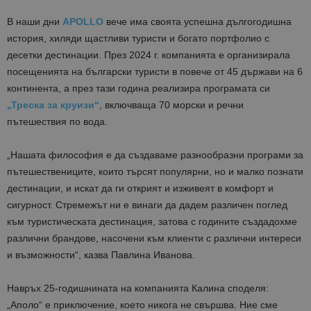
В наши дни
APOLLO
вече има своята успешна дългогодишна
история, хиляди щастливи туристи и богато портфолио с
десетки дестинации. През 2024 г. компанията е организирала
посещенията на български туристи в повече от 45 държави на 6
континента, а през тази година реализира програмата си
„Треска за круизи“
, включваща 70 морски и речни
пътешествия по вода.
„Нашата философия е да създаваме разнообразни програми за
пътешествениците, които търсят популярни, но и малко познати
дестинации, и искат да ги открият и изживеят в комфорт и
сигурност. Стремежът ни е винаги да дадем различен поглед
към туристическата дестинация, затова с годините създадохме
различни брандове, насочени към клиенти с различни интереси
и възможности“, казва Павлина Иванова.
Навръх 25-годишнината на компанията Калина споделя:
„Аполо“ е приключение, което никога не свършва. Ние сме