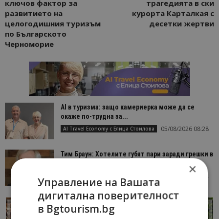
ключов фактор за
трагедията в ски
развитието на
курорта Карталкая с
целогодишния туризъм
десетки жертви
по Българското
Черноморие
AI в туризма: защо камериерка може да се
окаже по-трудна за...
05/08/2026 08:28
AI Travel Economy с Елица Стоилова
Тим Браун: Хотелите губят пари заради грешки в
данните и липсващи...
×
13/07/2026 09:02
AI Travel Economy с Елица Стоилова
Управление на Вашата
дигитална поверителност
в Bgtourism.bg