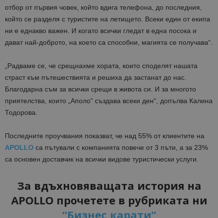
отбор от първия човек, който вдига телефона, до последния,
който се разделя с туристите на летището. Всеки един от екипа
ни е еднакво важен. И когато всички гледат в една посока и
дават най-доброто, на което са способни, магията се получава“.
„Радваме се, че срещнахме хората, които споделят нашата
страст към пътешествията и решиха да застанат до нас.
Благодарна съм за всички срещи в живота си. И за многото
приятелства, които „Аполо“ създава всеки ден“, допълва Калина
Тодорова.
Последните проучвания показват, че над 55% от клиентите на
APOLLO
са пътували с компанията повече от 3 пъти, а за 23%
са основен доставчик на всички видове туристически услуги.
За вдъхновяващата история на
APOLLO прочетете в рубриката ни
“Бизнес карати”