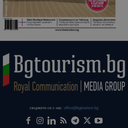
свържете се с нас:
office@bgtourism.bg