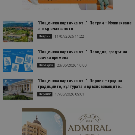
cookie_notice_accepted
lisandraramos.com
7 дни
Таз
bgtourism.bg
бис
изп
да 
съг
“Пощенска картичка от…”: Петрич – Изживяване
на
отвъд очакваното
пот
за
11/07/2026 11:22
Петрич
изп
на 
на 
“Пощенска картичка от…”: Пловдив, градът на
всички времена
23/06/2026 10:00
Пловдив
Доставчик
/
Валиден
“Пощенска картичка от…”: Перник – град на
Име
Описание
Доставчик
Домейн
/
Валиден
до
традициите, културата и вдъхновяващите...
Име
Описание
Домейн
до
sc_is_visitor_unique
1 година
Използва се
StatCounter
17/06/2026 09:01
Перник
Декларацията за
1 месец
за
is_visitor_unique
Ltd
1 година
Тази бискв
StatCounter
поверителност на Google
съхраняван
.bgtourism.bg
1 месец
се използва
.statcounter.com
на броя
да се опре
посещения.
дали посет
е уникален
сайта чрез
присвоява
уникален
посетител 