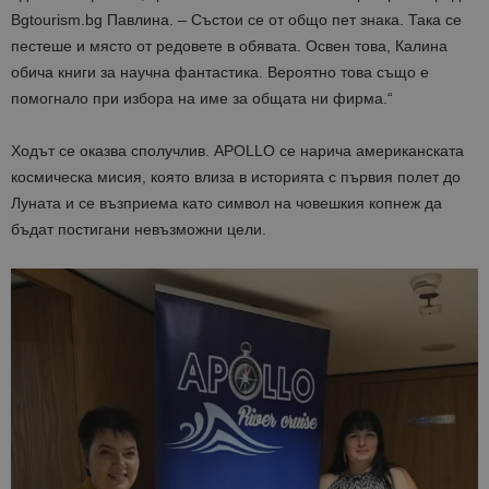
Bgtourism.bg Павлина. – Състои се от общо пет знака. Така се
пестеше и място от редовете в обявата. Освен това, Калина
обича книги за научна фантастика. Вероятно това също е
помогнало при избора на име за общата ни фирма.“
Ходът се оказва сполучлив. APOLLO се нарича американската
космическа мисия, която влиза в историята с първия полет до
Луната и се възприема като символ на човешкия копнеж да
бъдат постигани невъзможни цели.