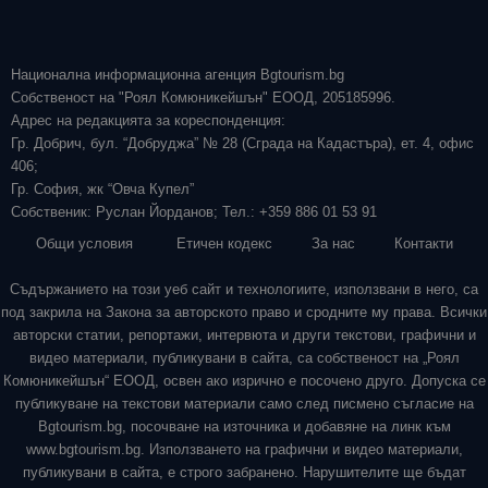
Национална информационна агенция Bgtourism.bg
Собственост на "Роял Комюникейшън" ЕООД, 205185996.
Адрес на редакцията за кореспонденция:
Гр. Добрич, бул. “Добруджа” № 28 (Сграда на Кадастъра), ет. 4, офис
406;
Гр. София, жк “Овча Купел”
Собственик: Руслан Йорданов; Тел.: +359 886 01 53 91
Общи условия
Етичен кодекс
За нас
Контакти
Съдържанието на този уеб сайт и технологиите, използвани в него, са
под закрила на Закона за авторското право и сродните му права. Всички
авторски статии, репортажи, интервюта и други текстови, графични и
видео материали, публикувани в сайта, са собственост на „Роял
Комюникейшън“ ЕООД, освен ако изрично е посочено друго. Допуска се
публикуване на текстови материали само след писмено съгласие на
Bgtourism.bg, посочване на източника и добавяне на линк към
www.bgtourism.bg. Използването на графични и видео материали,
публикувани в сайта, е строго забранено. Нарушителите ще бъдат