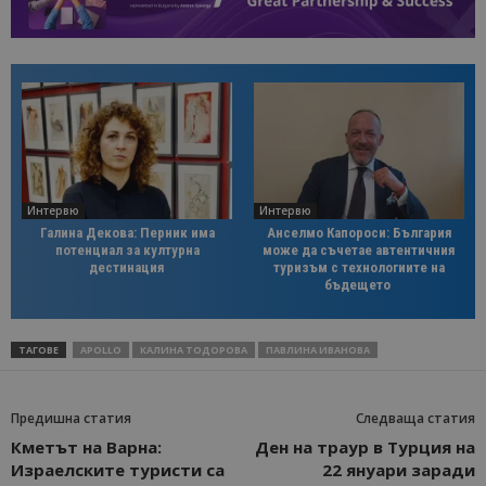
Интервю
Интервю
Галина Декова: Перник има
Анселмо Капороси: България
потенциал за културна
може да съчетае автентичния
дестинация
туризъм с технологиите на
бъдещето
ТАГОВЕ
APOLLO
КАЛИНА ТОДОРОВА
ПАВЛИНА ИВАНОВА
Предишна статия
Следваща статия
Кметът на Варна:
Ден на траур в Турция на
Израелските туристи са
22 януари заради