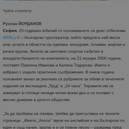
Чуйте статията:
Руслан ЙОРДАНОВ
София.
25-годишен юбилей от основаването си днес отбелязва
APOLLO
– български туроператор, който предлага най-висок
клас услуги в областта на туризма: екскурзии, почивки, морски и
речни круизи, билети за световни спортни събития и
концерти.Началото на компанията, на 21 януари 2000 година,
поставят Павлина Иванова и Калина Тодорова. Името е
избрано с изцяло практични съображения. В онези години
основният канал за реклама са рубриките за обяви в печатните
издания на вестниците „Труд“ и „24 часа“. Тиражите им се
измерват в стотици хиляди копия всеки ден и се ползват с
високо доверие в цялото общество.
„За да пробиеш на пазара, трябва да присъстваш на техните
страници. „Името „Аполо“ звучи на английски и на български по
един и същ начин, кратко е и се помни лесно – разкрива пред