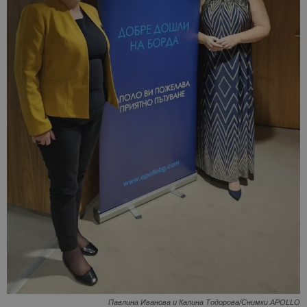
Павлина Иванова и Калина Тодорова/Снимки APOLLO