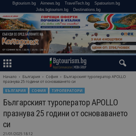
Bgtourism.bg
Airnews.bg
TravelTech.bg
Spatourism.bg
Jobs.bgtourism.bg
Destinations.bg
Начало
България
София
Българският туроператор APOLLO
празнува 25 години от основаването си
БЪЛГАРИЯ
СОФИЯ
ТУРОПЕРАТОРИ
Българският туроператор APOLLO
празнува 25 години от основаването
си
21/01/2025 18:12