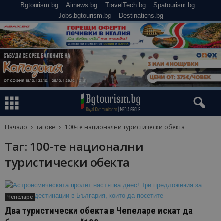
Bgtourism.bg
Airnews.bg
TravelTech.bg
Spatourism.bg
Jobs.bgtourism.bg
Destinations.bg
Начало
тагове
100-те национални туристически обекта
Таг: 100-те национални
туристически обекта
Чепеларе
Два туристически обекта в Чепеларе искат да