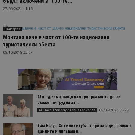
бъдат включени в “100-те...
27/06/2021 11:16
България
Монтана вече е част от 100-те национални
туристически обекта
09/10/2019 23:07
AI в туризма: защо камериерка може да се
окаже по-трудна за...
05/08/2026 08:28
AI Travel Economy с Елица Стоилова
Тим Браун: Хотелите губят пари заради грешки в
данните и липсващи...