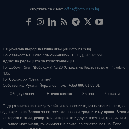
свържете се с нас:
office@bgtourism.bg
Национална информационна агенция Bgtourism.bg
Собственост на "Роял Комюникейшън" ЕООД, 205185996.
Адрес на редакцията за кореспонденция:
Гр. Добрич, бул. “Добруджа” № 28 (Сграда на Кадастъра), ет. 4, офис
406;
Гр. София, жк “Овча Купел”
Собственик: Руслан Йорданов; Тел.: +359 886 01 53 91
Общи условия
Етичен кодекс
За нас
Контакти
Съдържанието на този уеб сайт и технологиите, използвани в него, са
под закрила на Закона за авторското право и сродните му права. Всички
авторски статии, репортажи, интервюта и други текстови, графични и
видео материали, публикувани в сайта, са собственост на „Роял