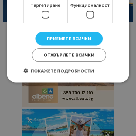
Таргетиране
Функционалност
ПРИЕМЕТЕ ВСИЧКИ
ОТХВЪРЛЕТЕ ВСИЧКИ
ПОКАЖЕТЕ ПОДРОБНОСТИ
Строго необходимо
Ефективност
Таргетиране
Функционалност
Строго необходимите бисквитки позволяват
основната функционалност на уебсайта, като
потребителско влизане и управление на
акаунта. Уебсайтът не може да се използва
правилно без строго необходими бисквитки.